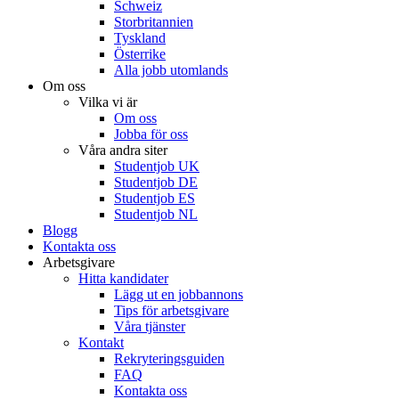
Schweiz
Storbritannien
Tyskland
Österrike
Alla jobb utomlands
Om oss
Vilka vi är
Om oss
Jobba för oss
Våra andra siter
Studentjob UK
Studentjob DE
Studentjob ES
Studentjob NL
Blogg
Kontakta oss
Arbetsgivare
Hitta kandidater
Lägg ut en jobbannons
Tips för arbetsgivare
Våra tjänster
Kontakt
Rekryteringsguiden
FAQ
Kontakta oss