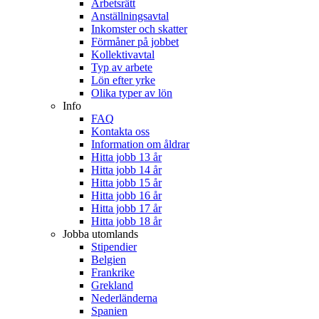
Arbetsrätt
Anställningsavtal
Inkomster och skatter
Förmåner på jobbet
Kollektivavtal
Typ av arbete
Lön efter yrke
Olika typer av lön
Info
FAQ
Kontakta oss
Information om åldrar
Hitta jobb 13 år
Hitta jobb 14 år
Hitta jobb 15 år
Hitta jobb 16 år
Hitta jobb 17 år
Hitta jobb 18 år
Jobba utomlands
Stipendier
Belgien
Frankrike
Grekland
Nederländerna
Spanien