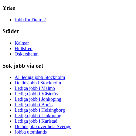
Yrke
Jobb för lärare
2
Städer
Kalmar
Hultsfred
Oskarshamn
Sök jobb via ort
All lediga jobb Stockholm
Deltidsjobb i Stockholm
Lediga jobb i Malmö
Lediga jobb i Västerås
Lediga jobb i Jönköping
Lediga jobb i Borås
Lediga jobb i Helsingborg
Lediga jobb i Linköping
Lediga jobb i Karlstad
Deltidsjobb över hela Sverige
Jobba utomlands