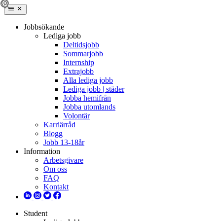
Jobbsökande
Lediga jobb
Deltidsjobb
Sommarjobb
Internship
Extrajobb
Alla lediga jobb
Lediga jobb | städer
Jobba hemifrån
Jobba utomlands
Volontär
Karriärråd
Blogg
Jobb 13-18år
Information
Arbetsgivare
Om oss
FAQ
Kontakt
Student