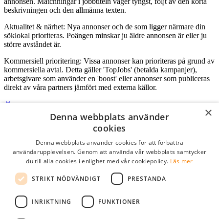
annonsen. Matchningar i jobbtiteln väger tyngst, följt av den korta
beskrivningen och den allmänna texten.
Aktualitet & närhet: Nya annonser och de som ligger närmare din
söklokal prioriteras. Poängen minskar ju äldre annonsen är eller ju
större avståndet är.
Kommersiell prioritering: Vissa annonser kan prioriteras på grund av
kommersiella avtal. Detta gäller 'TopJobs' (betalda kampanjer),
arbetsgivare som använder en 'boost' eller annonser som publiceras
direkt av våra partners jämfört med externa källor.
×
Denna webbplats använder
Logga in som företag
cookies
Denna webbplats använder cookies för att förbättra
E-post
*
användarupplevelsen. Genom att använda vår webbplats samtycker
du till alla cookies i enlighet med vår cookiepolicy.
Läs mer
Lösenord
STRIKT NÖDVÄNDIGT
PRESTANDA
kom ihåg mig
glömt ditt lösenord?
logga in
INRIKTNING
FUNKTIONER