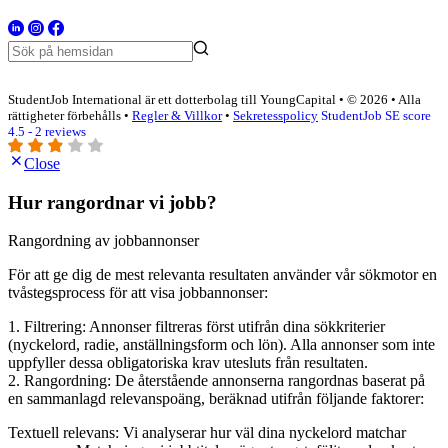
StudentJob International är ett dotterbolag till YoungCapital • © 2026 • Alla
rättigheter förbehålls •
Regler & Villkor
•
Sekretesspolicy
StudentJob SE score
4.5 - 2 reviews
Close
Hur rangordnar vi jobb?
Rangordning av jobbannonser
För att ge dig de mest relevanta resultaten använder vår sökmotor en
tvåstegsprocess för att visa jobbannonser:
1. Filtrering: Annonser filtreras först utifrån dina sökkriterier
(nyckelord, radie, anställningsform och lön). Alla annonser som inte
uppfyller dessa obligatoriska krav utesluts från resultaten.
2. Rangordning: De återstående annonserna rangordnas baserat på
en sammanlagd relevanspoäng, beräknad utifrån följande faktorer:
Textuell relevans: Vi analyserar hur väl dina nyckelord matchar