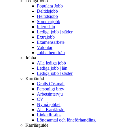
Lediga Jobb
Populära Jobb
Deltidsjobb
Heltidsjobb
Sommarjobb
Internship
Lediga jobb | städer
Extrajobb
Examensarbete
Volontär
Jobba hemifrån
Jobba
Alla lediga jobb
Lediga jobb | län
Lediga jobb | städer
Karriärråd
Gratis CV-mall
Personligt brev
Arbetsintervju
CV
Ny på jobbet
Alla Karriärråd
LinkedIn-tips
Lönesamtal och löneförhandling
Karriärguide