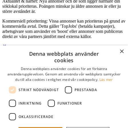
Aktualitet & närhet: Nya annonser och de som ligger närmare din
söklokal prioriteras. Poängen minskar ju äldre annonsen är eller ju
större avståndet är.
Kommersiell prioritering: Vissa annonser kan prioriteras på grund av
kommersiella avtal. Detta gäller 'TopJobs' (betalda kampanjer),
arbetsgivare som använder en 'boost' eller annonser som publiceras
direkt av våra partners jämfört med externa källor.
×
Denna webbplats använder
Logga in som företag
cookies
Denna webbplats använder cookies för att förbättra
E-post
*
användarupplevelsen. Genom att använda vår webbplats samtycker
du till alla cookies i enlighet med vår cookiepolicy.
Läs mer
Lösenord
STRIKT NÖDVÄNDIGT
PRESTANDA
kom ihåg mig
glömt ditt lösenord?
logga in
INRIKTNING
FUNKTIONER
Kostnadsfri företagsprofil
OKLASSIFICERADE
Om du har företagskonto hos StudentJob SE, kan du enkelt logga in