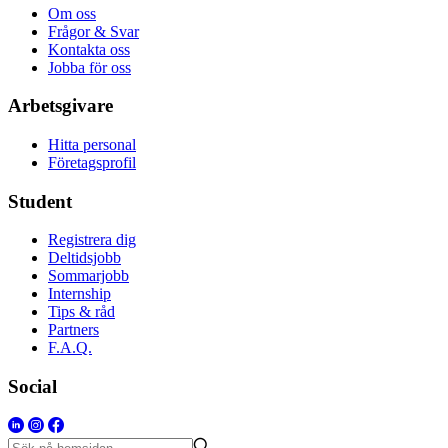
Om oss
Frågor & Svar
Kontakta oss
Jobba för oss
Arbetsgivare
Hitta personal
Företagsprofil
Student
Registrera dig
Deltidsjobb
Sommarjobb
Internship
Tips & råd
Partners
F.A.Q.
Social