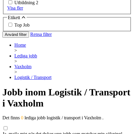
Utbildning
2
Visa fler
Etikett
Top Job
Rensa filter
Använd filter
Home
>
Lediga jobb
>
Vaxholm
>
Logistik / Transport
Jobb inom Logistik / Transport
i Vaxholm
Det finns
0
lediga jobb logistik / transport i Vaxholm .
Ja, maila mig när det dyker upp jobb som matchar min sökning!