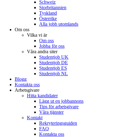
Schweiz
Storbritannien
Tyskland
Österrike
Alla jobb utomlands
Om oss
Vilka vi är
Om oss
Jobba för oss
Våra andra siter
Studentjob UK
Studentjob DE
Studentjob ES
Studentjob NL
Blogg
Kontakta oss
Arbetsgivare
Hitta kandidater
Lägg ut en jobbannons
Tips för arbetsgivare
Våra tjänster
Kontakt
Rekryteringsguiden
FAQ
Kontakta oss