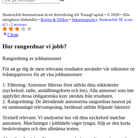
StudentJob International är ett dotterbolag till YoungCapital • © 2026 • Alla
rättigheter förbehålls •
Regler & Villkor
•
Sekretesspolicy
StudentJob SE score
4.5 - 2 reviews
Close
Hur rangordnar vi jobb?
Rangordning av jobbannonser
För att ge dig de mest relevanta resultaten använder vår sökmotor en
tvåstegsprocess för att visa jobbannonser:
1. Filtrering: Annonser filtreras först utifrån dina sökkriterier
(nyckelord, radie, anställningsform och lön). Alla annonser som inte
uppfyller dessa obligatoriska krav utesluts från resultaten.
2. Rangordning: De återstående annonserna rangordnas baserat på
en sammanlagd relevanspoäng, beräknad utifrån följande faktorer:
Textuell relevans: Vi analyserar hur väl dina nyckelord matchar
annonsen. Matchningar i jobbtiteln väger tyngst, följt av den korta
beskrivningen och den allmänna texten.