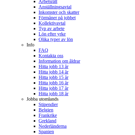
Arbetsrätt
Anställningsavtal
Inkomster och skatter
Förmåner på jobbet
Kollektivavtal
Typ av arbete
Lön efter yrke
Olika typer av lön
Info
FAQ
Kontakta oss
Information om åldrar
Hitta jobb 13 år
Hitta jobb 14 år
Hitta jobb 15 år
Hitta jobb 16 år
Hitta jobb 17 år
Hitta jobb 18 år
Jobba utomlands
Stipendier
Belgien
Frankrike
Grekland
Nederländerna
Spanien