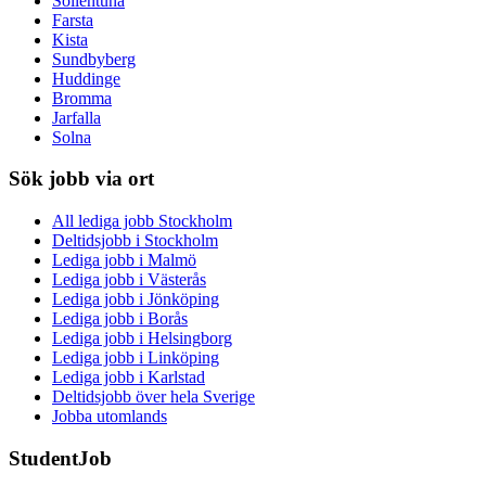
Sollentuna
Farsta
Kista
Sundbyberg
Huddinge
Bromma
Jarfalla
Solna
Sök jobb via ort
All lediga jobb Stockholm
Deltidsjobb i Stockholm
Lediga jobb i Malmö
Lediga jobb i Västerås
Lediga jobb i Jönköping
Lediga jobb i Borås
Lediga jobb i Helsingborg
Lediga jobb i Linköping
Lediga jobb i Karlstad
Deltidsjobb över hela Sverige
Jobba utomlands
StudentJob