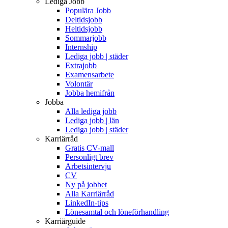
Lediga Jobb
Populära Jobb
Deltidsjobb
Heltidsjobb
Sommarjobb
Internship
Lediga jobb | städer
Extrajobb
Examensarbete
Volontär
Jobba hemifrån
Jobba
Alla lediga jobb
Lediga jobb | län
Lediga jobb | städer
Karriärråd
Gratis CV-mall
Personligt brev
Arbetsintervju
CV
Ny på jobbet
Alla Karriärråd
LinkedIn-tips
Lönesamtal och löneförhandling
Karriärguide