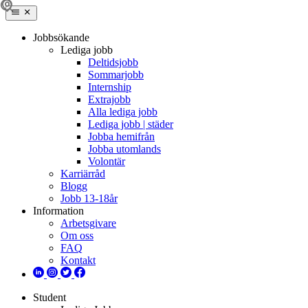
Jobbsökande
Lediga jobb
Deltidsjobb
Sommarjobb
Internship
Extrajobb
Alla lediga jobb
Lediga jobb | städer
Jobba hemifrån
Jobba utomlands
Volontär
Karriärråd
Blogg
Jobb 13-18år
Information
Arbetsgivare
Om oss
FAQ
Kontakt
Student