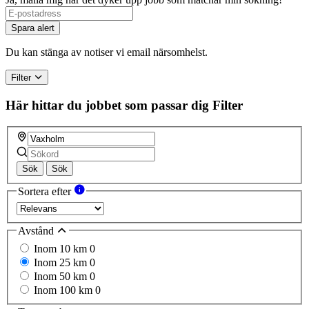
If
you
Spara alert
are
a
Du kan stänga av notiser vi email närsomhelst.
human,
ignore
Filter
this
field
Här hittar du jobbet som passar dig
Filter
Sök
Sök
Sortera efter
Avstånd
Inom 10 km
0
Inom 25 km
0
Inom 50 km
0
Inom 100 km
0