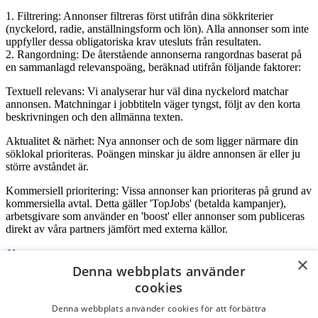
1. Filtrering: Annonser filtreras först utifrån dina sökkriterier
(nyckelord, radie, anställningsform och lön). Alla annonser som inte
uppfyller dessa obligatoriska krav utesluts från resultaten.
2. Rangordning: De återstående annonserna rangordnas baserat på
en sammanlagd relevanspoäng, beräknad utifrån följande faktorer:
Textuell relevans: Vi analyserar hur väl dina nyckelord matchar
annonsen. Matchningar i jobbtiteln väger tyngst, följt av den korta
beskrivningen och den allmänna texten.
Aktualitet & närhet: Nya annonser och de som ligger närmare din
söklokal prioriteras. Poängen minskar ju äldre annonsen är eller ju
större avståndet är.
Kommersiell prioritering: Vissa annonser kan prioriteras på grund av
kommersiella avtal. Detta gäller 'TopJobs' (betalda kampanjer),
arbetsgivare som använder en 'boost' eller annonser som publiceras
direkt av våra partners jämfört med externa källor.
×
Denna webbplats använder
Logga in som företag
cookies
Denna webbplats använder cookies för att förbättra
E-post
*