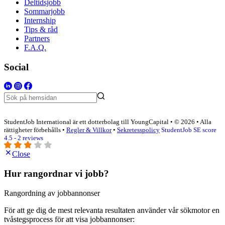
Deltidsjobb
Sommarjobb
Internship
Tips & råd
Partners
F.A.Q.
Social
StudentJob International är ett dotterbolag till YoungCapital • © 2026 • Alla
rättigheter förbehålls •
Regler & Villkor
•
Sekretesspolicy
StudentJob SE score
4.5 - 2 reviews
Close
Hur rangordnar vi jobb?
Rangordning av jobbannonser
För att ge dig de mest relevanta resultaten använder vår sökmotor en
tvåstegsprocess för att visa jobbannonser: