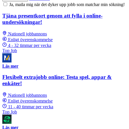
Ja, maila mig när det dyker upp jobb som matchar min sökning!
Tjäna presentkort genom att fylla i online-
undersökningar!
Nationell jobbannons
Enligt överenskommelse
4 - 32 timmar per vecka
Top Job
Läs mer
Flexibelt extrajobb online: Testa spel, appar &
enkäter!
Nationell jobbannons
Enligt överenskommelse
11 - 40 timmar per vecka
Top Job
Läs mer