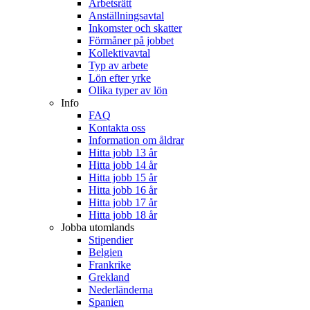
Arbetsrätt
Anställningsavtal
Inkomster och skatter
Förmåner på jobbet
Kollektivavtal
Typ av arbete
Lön efter yrke
Olika typer av lön
Info
FAQ
Kontakta oss
Information om åldrar
Hitta jobb 13 år
Hitta jobb 14 år
Hitta jobb 15 år
Hitta jobb 16 år
Hitta jobb 17 år
Hitta jobb 18 år
Jobba utomlands
Stipendier
Belgien
Frankrike
Grekland
Nederländerna
Spanien