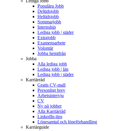
Lediga Jobb
Populära Jobb
Deltidsjobb
Heltidsjobb
Sommarjobb
Internship
Lediga jobb | städer
Extrajobb
Examensarbete
Volontär
Jobba hemifrån
Jobba
Alla lediga jobb
Lediga jobb | län
Lediga jobb | städer
Karriärråd
Gratis CV-mall
Personligt brev
Arbetsintervju
CV
Ny på jobbet
Alla Karriärråd
LinkedIn-tips
Lönesamtal och löneförhandling
Karriärguide