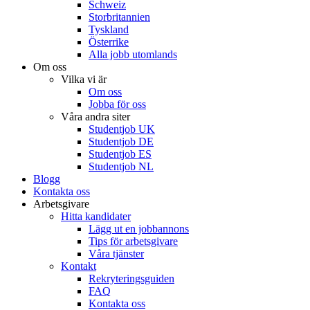
Schweiz
Storbritannien
Tyskland
Österrike
Alla jobb utomlands
Om oss
Vilka vi är
Om oss
Jobba för oss
Våra andra siter
Studentjob UK
Studentjob DE
Studentjob ES
Studentjob NL
Blogg
Kontakta oss
Arbetsgivare
Hitta kandidater
Lägg ut en jobbannons
Tips för arbetsgivare
Våra tjänster
Kontakt
Rekryteringsguiden
FAQ
Kontakta oss