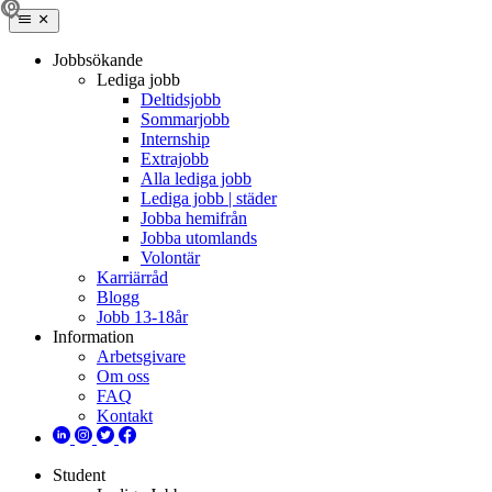
Jobbsökande
Lediga jobb
Deltidsjobb
Sommarjobb
Internship
Extrajobb
Alla lediga jobb
Lediga jobb | städer
Jobba hemifrån
Jobba utomlands
Volontär
Karriärråd
Blogg
Jobb 13-18år
Information
Arbetsgivare
Om oss
FAQ
Kontakt
Student