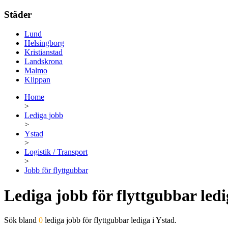
Städer
Lund
Helsingborg
Kristianstad
Landskrona
Malmo
Klippan
Home
>
Lediga jobb
>
Ystad
>
Logistik / Transport
>
Jobb för flyttgubbar
Lediga jobb för flyttgubbar ledi
Sök bland
0
lediga jobb för flyttgubbar lediga i Ystad.