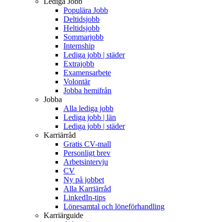
Lediga Jobb
Populära Jobb
Deltidsjobb
Heltidsjobb
Sommarjobb
Internship
Lediga jobb | städer
Extrajobb
Examensarbete
Volontär
Jobba hemifrån
Jobba
Alla lediga jobb
Lediga jobb | län
Lediga jobb | städer
Karriärråd
Gratis CV-mall
Personligt brev
Arbetsintervju
CV
Ny på jobbet
Alla Karriärråd
LinkedIn-tips
Lönesamtal och löneförhandling
Karriärguide