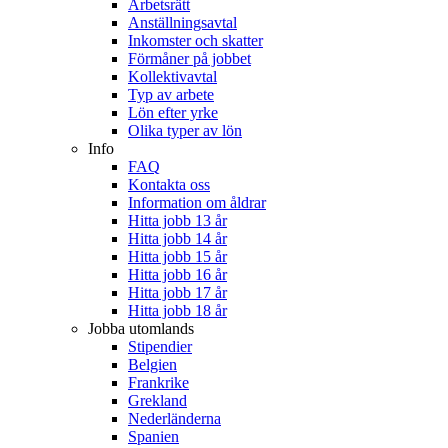
Arbetsrätt
Anställningsavtal
Inkomster och skatter
Förmåner på jobbet
Kollektivavtal
Typ av arbete
Lön efter yrke
Olika typer av lön
Info
FAQ
Kontakta oss
Information om åldrar
Hitta jobb 13 år
Hitta jobb 14 år
Hitta jobb 15 år
Hitta jobb 16 år
Hitta jobb 17 år
Hitta jobb 18 år
Jobba utomlands
Stipendier
Belgien
Frankrike
Grekland
Nederländerna
Spanien