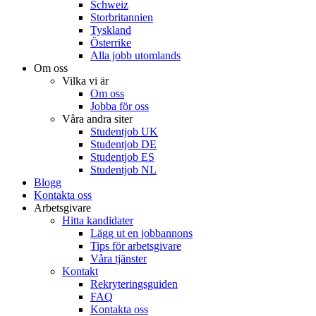
Schweiz
Storbritannien
Tyskland
Österrike
Alla jobb utomlands
Om oss
Vilka vi är
Om oss
Jobba för oss
Våra andra siter
Studentjob UK
Studentjob DE
Studentjob ES
Studentjob NL
Blogg
Kontakta oss
Arbetsgivare
Hitta kandidater
Lägg ut en jobbannons
Tips för arbetsgivare
Våra tjänster
Kontakt
Rekryteringsguiden
FAQ
Kontakta oss