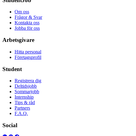
StudentJob
Om oss
Frågor & Svar
Kontakta oss
Jobba för oss
Arbetsgivare
Hitta personal
Företagsprofil
Student
Registrera dig
Deltidsjobb
Sommarjobb
Internship
Tips & råd
Partners
F.A.Q.
Social