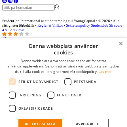
StudentJob International är ett dotterbolag till YoungCapital • © 2026 • Alla
rättigheter förbehålls •
Regler & Villkor
•
Sekretesspolicy
StudentJob SE score
4.5 - 2 reviews
×
Denna webbplats använder
Logga in som företag
cookies
Denna webbplats använder cookies för att förbättra
E-post
*
användarupplevelsen. Genom att använda vår webbplats samtycker
du till alla cookies i enlighet med vår cookiepolicy.
Läs mer
Lösenord
STRIKT NÖDVÄNDIGT
PRESTANDA
kom ihåg mig
glömt ditt lösenord?
logga in
INRIKTNING
FUNKTIONER
Kostnadsfri företagsprofil
OKLASSIFICERADE
Om du har företagskonto hos StudentJob SE, kan du enkelt logga in
och söka efter passande kandidater till ditt företag.
ACCEPTERA ALLA
AVVISA ALLT