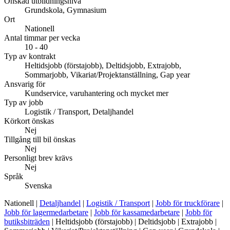
Önskad utbildningsnivå
Grundskola, Gymnasium
Ort
Nationell
Antal timmar per vecka
10 - 40
Typ av kontrakt
Heltidsjobb (förstajobb), Deltidsjobb, Extrajobb,
Sommarjobb, Vikariat/Projektanställning, Gap year
Ansvarig för
Kundservice, varuhantering och mycket mer
Typ av jobb
Logistik / Transport, Detaljhandel
Körkort önskas
Nej
Tillgång till bil önskas
Nej
Personligt brev krävs
Nej
Språk
Svenska
Nationell |
Detaljhandel
|
Logistik / Transport
|
Jobb för truckförare
|
Jobb för lagermedarbetare
|
Jobb för kassamedarbetare
|
Jobb för
butiksbiträden
| Heltidsjobb (förstajobb) | Deltidsjobb | Extrajobb |