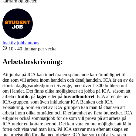
karriärmöjligheter.
Inaktiv jobbannons
10 - 40 timmar per vecka
Arbetsbeskrivning:
Att jobba på ICA kan innebära en spännande karriärmöjlighet för
den som vill arbeta inom handeln och detaljhandeln. ICA är en av de
största dagligvarukedjorna i Sverige, med över 1 300 butiker runt
om i landet. Det finns olika möjligheter att jobba på ICA, såsom att
arbeta i
butik
, på
lager
eller på
huvudkontoret
. ICA är en del av
ICA-gruppen, som även inkluderar ICA Banken och ICA
Försäkring. Som en del av ICA-gruppen kan man få chansen att
arbeta inom olika områden och få erfarenhet av flera branscher. ICA
erbjuder också sommarjobb för de som vill prova på att arbeta på
ICA under en kortare period. Det kan vara en bra möjlighet att få in
foten och visa vad man kan. På ICA strävar man efter att skapa en
bra arbetsmiljö för alla medarbetare. ICA har som mål att vara en