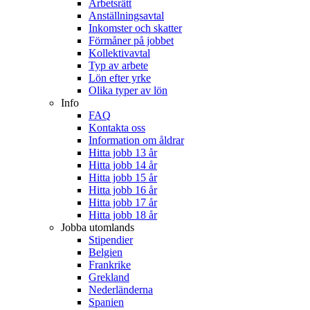
Arbetsrätt
Anställningsavtal
Inkomster och skatter
Förmåner på jobbet
Kollektivavtal
Typ av arbete
Lön efter yrke
Olika typer av lön
Info
FAQ
Kontakta oss
Information om åldrar
Hitta jobb 13 år
Hitta jobb 14 år
Hitta jobb 15 år
Hitta jobb 16 år
Hitta jobb 17 år
Hitta jobb 18 år
Jobba utomlands
Stipendier
Belgien
Frankrike
Grekland
Nederländerna
Spanien