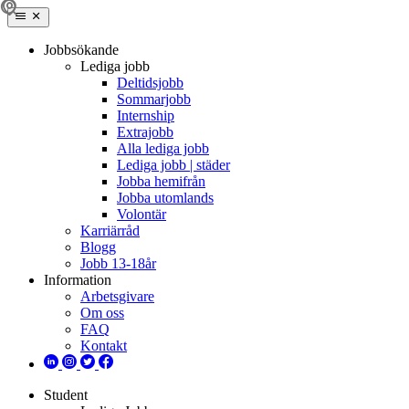
Jobbsökande
Lediga jobb
Deltidsjobb
Sommarjobb
Internship
Extrajobb
Alla lediga jobb
Lediga jobb | städer
Jobba hemifrån
Jobba utomlands
Volontär
Karriärråd
Blogg
Jobb 13-18år
Information
Arbetsgivare
Om oss
FAQ
Kontakt
Student