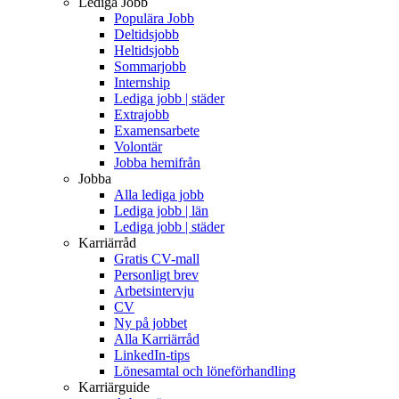
Lediga Jobb
Populära Jobb
Deltidsjobb
Heltidsjobb
Sommarjobb
Internship
Lediga jobb | städer
Extrajobb
Examensarbete
Volontär
Jobba hemifrån
Jobba
Alla lediga jobb
Lediga jobb | län
Lediga jobb | städer
Karriärråd
Gratis CV-mall
Personligt brev
Arbetsintervju
CV
Ny på jobbet
Alla Karriärråd
LinkedIn-tips
Lönesamtal och löneförhandling
Karriärguide