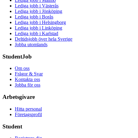
Lediga jobb i Malmö
Lediga jobb i Västerås
Lediga jobb i Jönköping
Lediga jobb i Borås
Lediga jobb i Helsingborg
Lediga jobb i Linköping
Lediga jobb i Karlstad
Deltidsjobb över hela Sverige
Jobba utomlands
StudentJob
Om oss
Frågor & Svar
Kontakta oss
Jobba för oss
Arbetsgivare
Hitta personal
Företagsprofil
Student