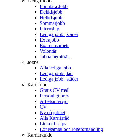
Lediga Jobb
Populära Jobb
Deltidsjobb
Heltidsjobb
Sommarjobb
Internship
Lediga jobb | städer
Extrajobb
Examensarbete
Volontär
Jobba hemifrån
Jobba
Alla lediga jobb
Lediga jobb | län
Lediga jobb | städer
Karriärråd
Gratis CV-mall
Personligt brev
Arbetsintervju
CV
Ny på jobbet
Alla Karriärråd
LinkedIn-tips
Lönesamtal och löneförhandling
Karriärguide