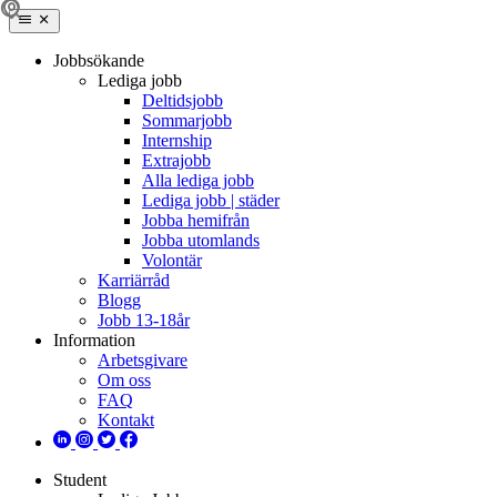
Jobbsökande
Lediga jobb
Deltidsjobb
Sommarjobb
Internship
Extrajobb
Alla lediga jobb
Lediga jobb | städer
Jobba hemifrån
Jobba utomlands
Volontär
Karriärråd
Blogg
Jobb 13-18år
Information
Arbetsgivare
Om oss
FAQ
Kontakt
Student