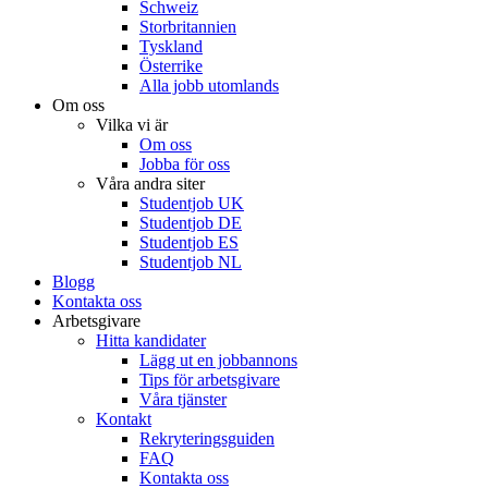
Schweiz
Storbritannien
Tyskland
Österrike
Alla jobb utomlands
Om oss
Vilka vi är
Om oss
Jobba för oss
Våra andra siter
Studentjob UK
Studentjob DE
Studentjob ES
Studentjob NL
Blogg
Kontakta oss
Arbetsgivare
Hitta kandidater
Lägg ut en jobbannons
Tips för arbetsgivare
Våra tjänster
Kontakt
Rekryteringsguiden
FAQ
Kontakta oss