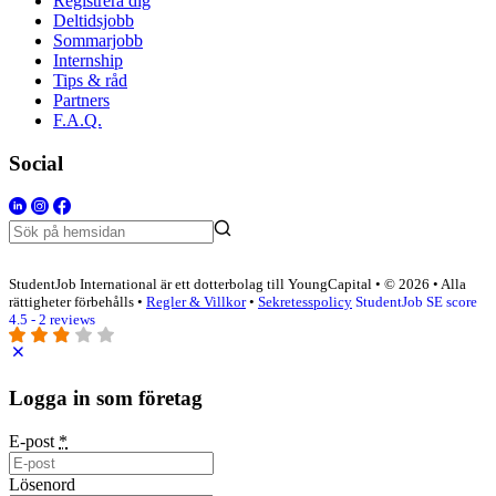
Registrera dig
Deltidsjobb
Sommarjobb
Internship
Tips & råd
Partners
F.A.Q.
Social
StudentJob International är ett dotterbolag till YoungCapital • © 2026 • Alla
rättigheter förbehålls •
Regler & Villkor
•
Sekretesspolicy
StudentJob SE score
4.5 - 2 reviews
Logga in som företag
E-post
*
Lösenord