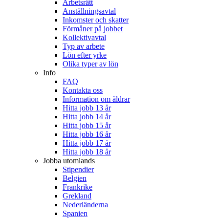
Arbetsrätt
Anställningsavtal
Inkomster och skatter
Förmåner på jobbet
Kollektivavtal
Typ av arbete
Lön efter yrke
Olika typer av lön
Info
FAQ
Kontakta oss
Information om åldrar
Hitta jobb 13 år
Hitta jobb 14 år
Hitta jobb 15 år
Hitta jobb 16 år
Hitta jobb 17 år
Hitta jobb 18 år
Jobba utomlands
Stipendier
Belgien
Frankrike
Grekland
Nederländerna
Spanien