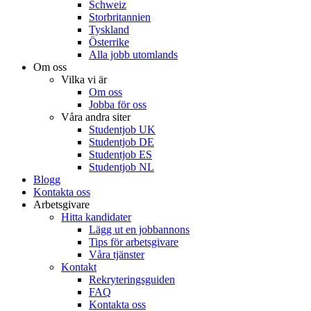
Schweiz
Storbritannien
Tyskland
Österrike
Alla jobb utomlands
Om oss
Vilka vi är
Om oss
Jobba för oss
Våra andra siter
Studentjob UK
Studentjob DE
Studentjob ES
Studentjob NL
Blogg
Kontakta oss
Arbetsgivare
Hitta kandidater
Lägg ut en jobbannons
Tips för arbetsgivare
Våra tjänster
Kontakt
Rekryteringsguiden
FAQ
Kontakta oss