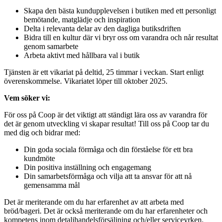
Skapa den bästa kundupplevelsen i butiken med ett personligt
bemötande, matglädje och inspiration
Delta i relevanta delar av den dagliga butiksdriften
Bidra till en kultur där vi bryr oss om varandra och når resultat
genom samarbete
Arbeta aktivt med hållbara val i butik
Tjänsten är ett vikariat på deltid, 25 timmar i veckan. Start enligt
överenskommelse. Vikariatet löper till oktober 2025.
Vem söker vi:
För oss på Coop är det viktigt att ständigt lära oss av varandra för
det är genom utveckling vi skapar resultat! Till oss på Coop tar du
med dig och bidrar med:
Din goda sociala förmåga och din förståelse för ett bra
kundmöte
Din positiva inställning och engagemang
Din samarbetsförmåga och vilja att ta ansvar för att nå
gemensamma mål
Det är meriterande om du har erfarenhet av att arbeta med
bröd/bageri. Det är också meriterande om du har erfarenheter och
kompetens inom detaljhandelsförsäljning och/eller serviceyrken.