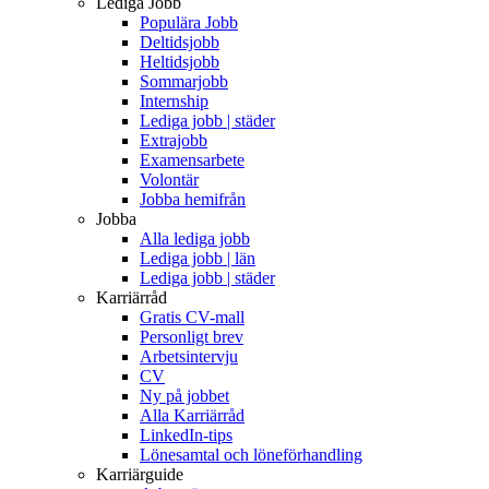
Lediga Jobb
Populära Jobb
Deltidsjobb
Heltidsjobb
Sommarjobb
Internship
Lediga jobb | städer
Extrajobb
Examensarbete
Volontär
Jobba hemifrån
Jobba
Alla lediga jobb
Lediga jobb | län
Lediga jobb | städer
Karriärråd
Gratis CV-mall
Personligt brev
Arbetsintervju
CV
Ny på jobbet
Alla Karriärråd
LinkedIn-tips
Lönesamtal och löneförhandling
Karriärguide