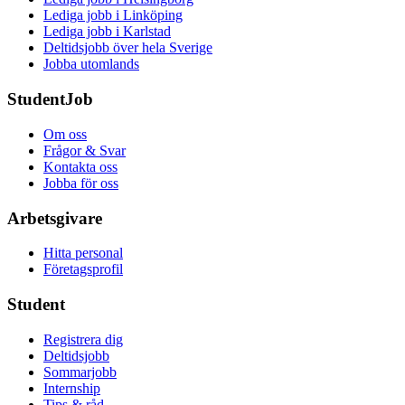
Lediga jobb i Linköping
Lediga jobb i Karlstad
Deltidsjobb över hela Sverige
Jobba utomlands
StudentJob
Om oss
Frågor & Svar
Kontakta oss
Jobba för oss
Arbetsgivare
Hitta personal
Företagsprofil
Student
Registrera dig
Deltidsjobb
Sommarjobb
Internship
Tips & råd