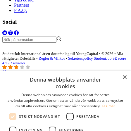
Partners
F.A.Q.
Social
StudentJob International är ett dotterbolag till YoungCapital • © 2026 • Alla
rättigheter förbehålls •
Regler & Villkor
•
Sekretesspolicy
StudentJob SE score
4.5 - 2 reviews
×
Denna webbplats använder
Logga in som företag
cookies
Denna webbplats använder cookies för att förbättra
E-post
*
användarupplevelsen. Genom att använda vår webbplats samtycker
du till alla cookies i enlighet med vår cookiepolicy.
Läs mer
Lösenord
STRIKT NÖDVÄNDIGT
PRESTANDA
kom ihåg mig
glömt ditt lösenord?
logga in
INRIKTNING
FUNKTIONER