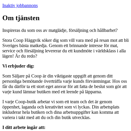
Inaktiv jobbannons
Om tjänsten
Inspireras du som oss av matglädje, försäljning och hållbarhet?
Stora Coop Häggvik söker dig som vill vara med på resan mot att bli
Sveriges bästa matkedja. Genom ett brinnande intresse för mat,
service och försäljning levererar du ett kundmöte i världsklass i alla
lägen! Är du redo?
Vi erbjuder dig:
Som Säljare på Coop är din viktigaste uppgift att genom ditt
personliga bemötande överträffa varje kunds förväntningar. Hos oss
får du därför ta ett stort eget ansvar för att fatta de beslut som gör att
varje kund lämnar butiken med ett leende på läpparna.
I varje Coop-butik arbetar vi som ett team och det är genom
öppenhet, laganda och kreativitet som vi lyckas. Din arbetsplats
inkluderar hela butiken och dina arbetsuppgifter kan komma att
variera i takt med att du och din butik utvecklas.
I ditt arbete ingår att: