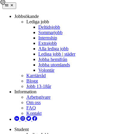
Jobbsökande
Lediga jobb
Deltidsjobb
Sommarjobb
Internship
Extrajobb
Alla lediga jobb
Lediga jobb | städer
Jobba hemifrån
Jobba utomlands
Volontär
Karriärråd
Blogg
Jobb 13-18år
Information
Arbetsgivare
Om oss
FAQ
Kontakt
Student