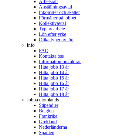
Arbetsrätt
Anställningsavtal
Inkomster och skatter
Förmåner på jobbet
Kollektivavtal
Typ av arbete
Lön efter yrke
Olika typer av lön
Info
FAQ
Kontakta oss
Information om åldrar
Hitta jobb 13 år
Hitta jobb 14 år
Hitta jobb 15 år
Hitta jobb 16 år
Hitta jobb 17 år
Hitta jobb 18 år
Jobba utomlands
Stipendier
Belgien
Frankrike
Grekland
Nederländerna
Spanien