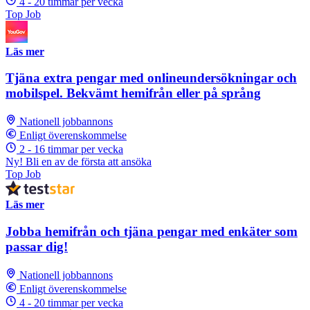
4 - 20 timmar per vecka
Top Job
Läs mer
Tjäna extra pengar med onlineundersökningar och
mobilspel. Bekvämt hemifrån eller på språng
Nationell jobbannons
Enligt överenskommelse
2 - 16 timmar per vecka
Ny! Bli en av de första att ansöka
Top Job
Läs mer
Jobba hemifrån och tjäna pengar med enkäter som
passar dig!
Nationell jobbannons
Enligt överenskommelse
4 - 20 timmar per vecka