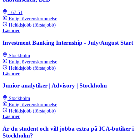
167 51
Enligt överenskommelse
Heltidsjobb (förstajobb)
Läs mer
Investment Banking Internship - July/August Start
Stockholm
Enligt överenskommelse
Heltidsjobb (förstajobb)
Läs mer
Junior analytiker | Advisory | Stockholm
Stockholm
Enligt överenskommelse
Heltidsjobb (förstajobb)
Läs mer
Är du student och vill jobba extra på ICA-butiker i
Stockholm?