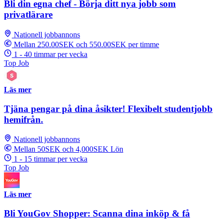
Bli din egna chef - Börja ditt nya jobb som
privatlärare
Nationell jobbannons
Mellan 250.00SEK och 550.00SEK per timme
1 - 40 timmar per vecka
Top Job
Läs mer
Tjäna pengar på dina åsikter! Flexibelt studentjobb
hemifrån.
Nationell jobbannons
Mellan 50SEK och 4,000SEK Lön
1 - 15 timmar per vecka
Top Job
Läs mer
Bli YouGov Shopper: Scanna dina inköp & få