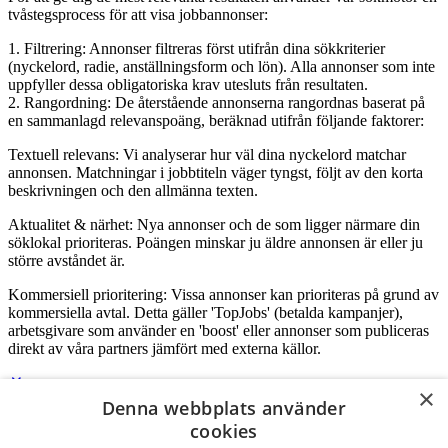
tvåstegsprocess för att visa jobbannonser:
1. Filtrering: Annonser filtreras först utifrån dina sökkriterier
(nyckelord, radie, anställningsform och lön). Alla annonser som inte
uppfyller dessa obligatoriska krav utesluts från resultaten.
2. Rangordning: De återstående annonserna rangordnas baserat på
en sammanlagd relevanspoäng, beräknad utifrån följande faktorer:
Textuell relevans: Vi analyserar hur väl dina nyckelord matchar
annonsen. Matchningar i jobbtiteln väger tyngst, följt av den korta
beskrivningen och den allmänna texten.
Aktualitet & närhet: Nya annonser och de som ligger närmare din
söklokal prioriteras. Poängen minskar ju äldre annonsen är eller ju
större avståndet är.
Kommersiell prioritering: Vissa annonser kan prioriteras på grund av
kommersiella avtal. Detta gäller 'TopJobs' (betalda kampanjer),
arbetsgivare som använder en 'boost' eller annonser som publiceras
direkt av våra partners jämfört med externa källor.
×
Denna webbplats använder
Logga in som företag
cookies