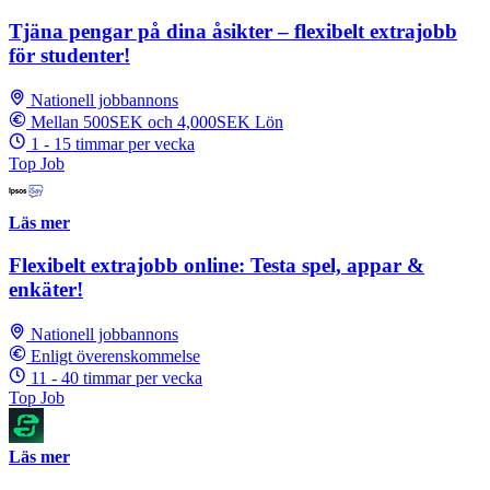
Tjäna pengar på dina åsikter – flexibelt extrajobb
för studenter!
Nationell jobbannons
Mellan 500SEK och 4,000SEK Lön
1 - 15 timmar per vecka
Top Job
Läs mer
Flexibelt extrajobb online: Testa spel, appar &
enkäter!
Nationell jobbannons
Enligt överenskommelse
11 - 40 timmar per vecka
Top Job
Läs mer