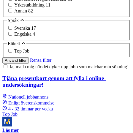
Yrkesutbildning
11
Annan
82
Språk
Svenska
17
Engelska
4
Etikett
Top Job
Rensa filter
Använd filter
Ja, maila mig när det dyker upp jobb som matchar min sökning!
Tjäna presentkort genom att fylla i online-
undersökningar!
Nationell jobbannons
Enligt överenskommelse
4 - 32 timmar per vecka
Top Job
Läs mer