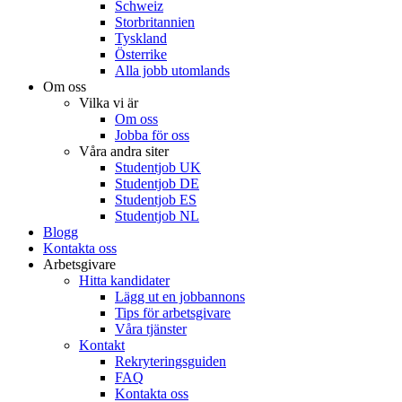
Schweiz
Storbritannien
Tyskland
Österrike
Alla jobb utomlands
Om oss
Vilka vi är
Om oss
Jobba för oss
Våra andra siter
Studentjob UK
Studentjob DE
Studentjob ES
Studentjob NL
Blogg
Kontakta oss
Arbetsgivare
Hitta kandidater
Lägg ut en jobbannons
Tips för arbetsgivare
Våra tjänster
Kontakt
Rekryteringsguiden
FAQ
Kontakta oss