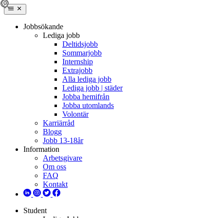
Jobbsökande
Lediga jobb
Deltidsjobb
Sommarjobb
Internship
Extrajobb
Alla lediga jobb
Lediga jobb | städer
Jobba hemifrån
Jobba utomlands
Volontär
Karriärråd
Blogg
Jobb 13-18år
Information
Arbetsgivare
Om oss
FAQ
Kontakt
Student