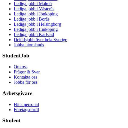
Lediga jobb i Malmö
Lediga jobb i Västerås
Lediga jobb i Jönköping
Lediga jobb i Borås
Lediga jobb i Helsingborg
Lediga jobb i Linköping
Lediga jobb i Karlstad
Deltidsjobb över hela Sverige
Jobba utomlands
StudentJob
Om oss
Frågor & Svar
Kontakta oss
Jobba för oss
Arbetsgivare
Hitta personal
Företagsprofil
Student