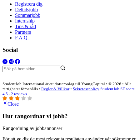
Registrera dig
Deltidsjobb
Sommarjobb
Internship
Tips & råd
Partners
F.A.Q.
Social
StudentJob International är ett dotterbolag till YoungCapital • © 2026 • Alla
rättigheter förbehålls •
Regler & Villkor
•
Sekretesspolicy
StudentJob SE score
4.5 - 2 reviews
Close
Hur rangordnar vi jobb?
Rangordning av jobbannonser
För att ge dig de mest relevanta resultaten använder vår sökmotor en