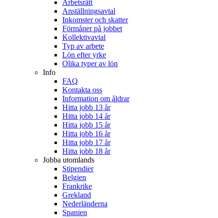
Arbetsrätt
Anställningsavtal
Inkomster och skatter
Förmåner på jobbet
Kollektivavtal
Typ av arbete
Lön efter yrke
Olika typer av lön
Info
FAQ
Kontakta oss
Information om åldrar
Hitta jobb 13 år
Hitta jobb 14 år
Hitta jobb 15 år
Hitta jobb 16 år
Hitta jobb 17 år
Hitta jobb 18 år
Jobba utomlands
Stipendier
Belgien
Frankrike
Grekland
Nederländerna
Spanien