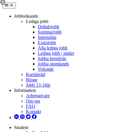
Jobbsökande
Lediga jobb
Deltidsjobb
Sommarjobb
Internship
Extrajobb
Alla lediga jobb
Lediga jobb | städer
Jobba hemifrån
Jobba utomlands
Volontär
Karriärråd
Blogg
Jobb 13-18år
Information
Arbetsgivare
Om oss
FAQ
Kontakt
Student