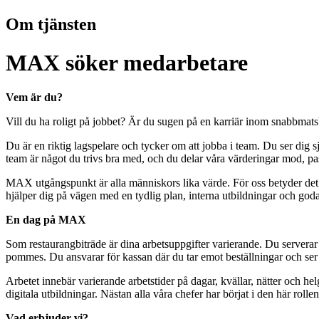
Om tjänsten
MAX söker medarbetare
Vem är du?
Vill du ha roligt på jobbet? Är du sugen på en karriär inom snabbmatsbr
Du är en riktig lagspelare och tycker om att jobba i team. Du ser dig s
team är något du trivs bra med, och du delar våra värderingar mod, 
MAX utgångspunkt är alla människors lika värde. För oss betyder det l
hjälper dig på vägen med en tydlig plan, interna utbildningar och god
En dag på MAX
Som restaurangbiträde är dina arbetsuppgifter varierande. Du serverar vår
pommes. Du ansvarar för kassan där du tar emot beställningar och ser til
Arbetet innebär varierande arbetstider på dagar, kvällar, nätter och he
digitala utbildningar. Nästan alla våra chefer har börjat i den här rollen
Vad erbjuder vi?