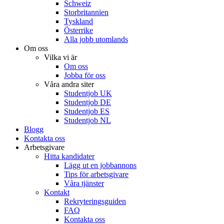
Schweiz
Storbritannien
Tyskland
Österrike
Alla jobb utomlands
Om oss
Vilka vi är
Om oss
Jobba för oss
Våra andra siter
Studentjob UK
Studentjob DE
Studentjob ES
Studentjob NL
Blogg
Kontakta oss
Arbetsgivare
Hitta kandidater
Lägg ut en jobbannons
Tips för arbetsgivare
Våra tjänster
Kontakt
Rekryteringsguiden
FAQ
Kontakta oss