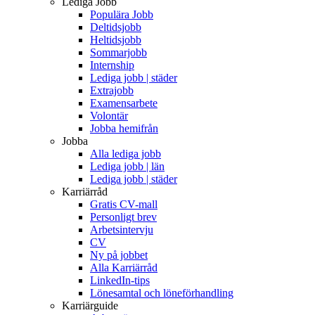
Lediga Jobb
Populära Jobb
Deltidsjobb
Heltidsjobb
Sommarjobb
Internship
Lediga jobb | städer
Extrajobb
Examensarbete
Volontär
Jobba hemifrån
Jobba
Alla lediga jobb
Lediga jobb | län
Lediga jobb | städer
Karriärråd
Gratis CV-mall
Personligt brev
Arbetsintervju
CV
Ny på jobbet
Alla Karriärråd
LinkedIn-tips
Lönesamtal och löneförhandling
Karriärguide