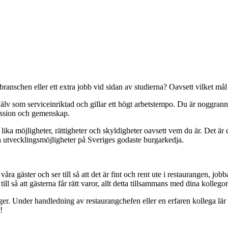
anschen eller ett extra jobb vid sidan av studierna? Oavsett vilket mål d
jälv som serviceinriktad och gillar ett högt arbetstempo. Du är noggrann
passion och gemenskap.
ika möjligheter, rättigheter och skyldigheter oavsett vem du är. Det är
a utvecklingsmöjligheter på Sveriges godaste burgarkedja.
a gäster och ser till så att det är fint och rent ute i restaurangen, jobb
l så att gästerna får rätt varor, allt detta tillsammans med dina kollegor
lger. Under handledning av restaurangchefen eller en erfaren kollega lär
!