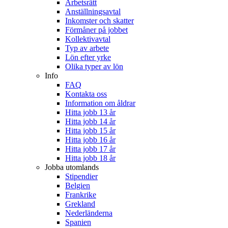
Arbetsrätt
Anställningsavtal
Inkomster och skatter
Förmåner på jobbet
Kollektivavtal
Typ av arbete
Lön efter yrke
Olika typer av lön
Info
FAQ
Kontakta oss
Information om åldrar
Hitta jobb 13 år
Hitta jobb 14 år
Hitta jobb 15 år
Hitta jobb 16 år
Hitta jobb 17 år
Hitta jobb 18 år
Jobba utomlands
Stipendier
Belgien
Frankrike
Grekland
Nederländerna
Spanien