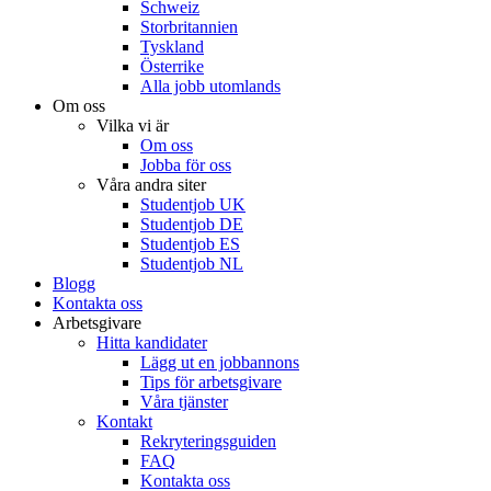
Schweiz
Storbritannien
Tyskland
Österrike
Alla jobb utomlands
Om oss
Vilka vi är
Om oss
Jobba för oss
Våra andra siter
Studentjob UK
Studentjob DE
Studentjob ES
Studentjob NL
Blogg
Kontakta oss
Arbetsgivare
Hitta kandidater
Lägg ut en jobbannons
Tips för arbetsgivare
Våra tjänster
Kontakt
Rekryteringsguiden
FAQ
Kontakta oss