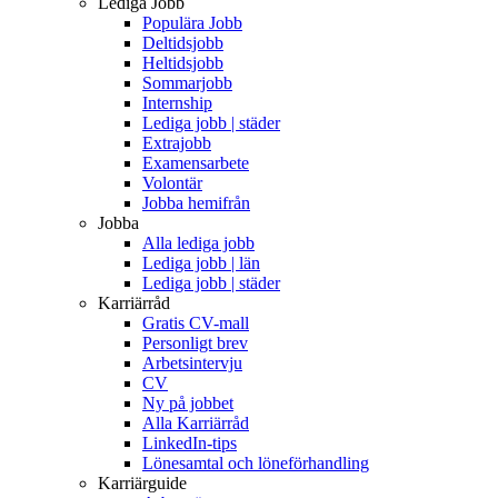
Lediga Jobb
Populära Jobb
Deltidsjobb
Heltidsjobb
Sommarjobb
Internship
Lediga jobb | städer
Extrajobb
Examensarbete
Volontär
Jobba hemifrån
Jobba
Alla lediga jobb
Lediga jobb | län
Lediga jobb | städer
Karriärråd
Gratis CV-mall
Personligt brev
Arbetsintervju
CV
Ny på jobbet
Alla Karriärråd
LinkedIn-tips
Lönesamtal och löneförhandling
Karriärguide