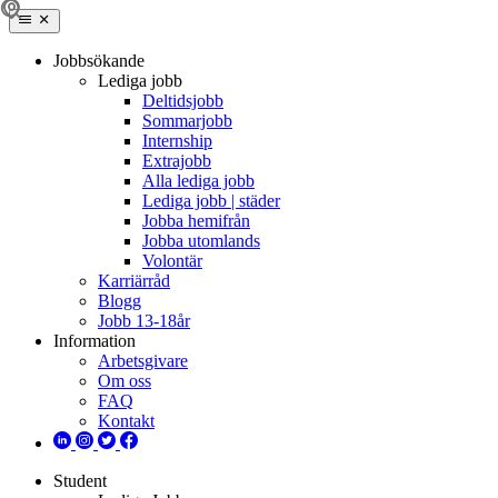
Jobbsökande
Lediga jobb
Deltidsjobb
Sommarjobb
Internship
Extrajobb
Alla lediga jobb
Lediga jobb | städer
Jobba hemifrån
Jobba utomlands
Volontär
Karriärråd
Blogg
Jobb 13-18år
Information
Arbetsgivare
Om oss
FAQ
Kontakt
Student