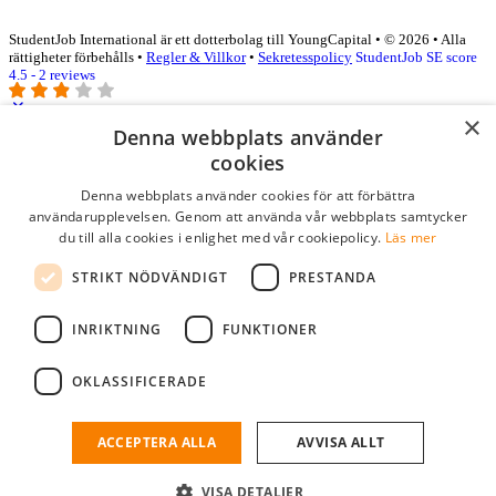
StudentJob International är ett dotterbolag till YoungCapital • © 2026 • Alla
rättigheter förbehålls •
Regler & Villkor
•
Sekretesspolicy
StudentJob SE score
4.5 - 2 reviews
×
Denna webbplats använder
Logga in som företag
cookies
Denna webbplats använder cookies för att förbättra
E-post
*
användarupplevelsen. Genom att använda vår webbplats samtycker
du till alla cookies i enlighet med vår cookiepolicy.
Läs mer
Lösenord
STRIKT NÖDVÄNDIGT
PRESTANDA
kom ihåg mig
glömt ditt lösenord?
logga in
INRIKTNING
FUNKTIONER
Kostnadsfri företagsprofil
OKLASSIFICERADE
Om du har företagskonto hos StudentJob SE, kan du enkelt logga in
och söka efter passande kandidater till ditt företag.
ACCEPTERA ALLA
AVVISA ALLT
Har du inte ett företagskonto?
VISA DETALJER