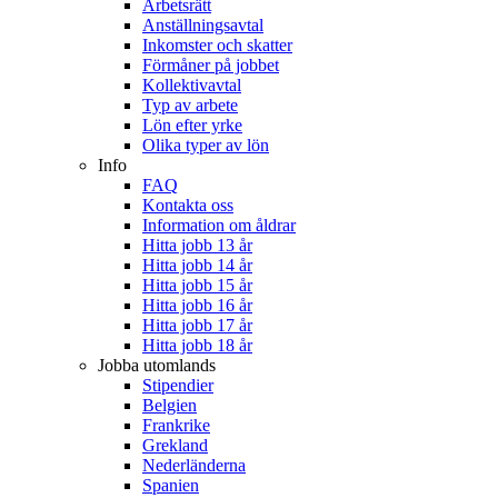
Arbetsrätt
Anställningsavtal
Inkomster och skatter
Förmåner på jobbet
Kollektivavtal
Typ av arbete
Lön efter yrke
Olika typer av lön
Info
FAQ
Kontakta oss
Information om åldrar
Hitta jobb 13 år
Hitta jobb 14 år
Hitta jobb 15 år
Hitta jobb 16 år
Hitta jobb 17 år
Hitta jobb 18 år
Jobba utomlands
Stipendier
Belgien
Frankrike
Grekland
Nederländerna
Spanien