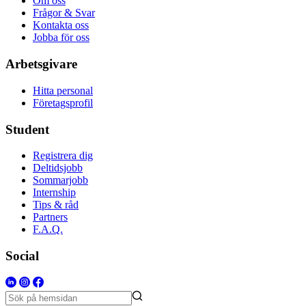
Om oss
Frågor & Svar
Kontakta oss
Jobba för oss
Arbetsgivare
Hitta personal
Företagsprofil
Student
Registrera dig
Deltidsjobb
Sommarjobb
Internship
Tips & råd
Partners
F.A.Q.
Social