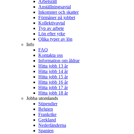
Arbetsrätt
Anställningsavtal
Inkomster och skatter
Förmåner på jobbet
Kollektivavtal
Typ av arbete
Lön efter yrke
Olika typer av lön
Info
FAQ
Kontakta oss
Information om åldrar
Hitta jobb 13 år
Hitta jobb 14 år
Hitta jobb 15 år
Hitta jobb 16 år
Hitta jobb 17 år
Hitta jobb 18 år
Jobba utomlands
Stipendier
Belgien
Frankrike
Grekland
Nederländerna
Spanien