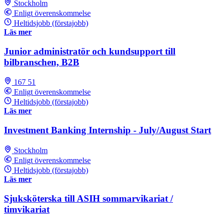
Stockholm
Enligt överenskommelse
Heltidsjobb (förstajobb)
Läs mer
Junior administratör och kundsupport till
bilbranschen, B2B
167 51
Enligt överenskommelse
Heltidsjobb (förstajobb)
Läs mer
Investment Banking Internship - July/August Start
Stockholm
Enligt överenskommelse
Heltidsjobb (förstajobb)
Läs mer
Sjuksköterska till ASIH sommarvikariat /
timvikariat