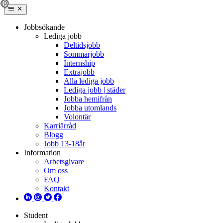
Jobbsökande
Lediga jobb
Deltidsjobb
Sommarjobb
Internship
Extrajobb
Alla lediga jobb
Lediga jobb | städer
Jobba hemifrån
Jobba utomlands
Volontär
Karriärråd
Blogg
Jobb 13-18år
Information
Arbetsgivare
Om oss
FAQ
Kontakt
Student