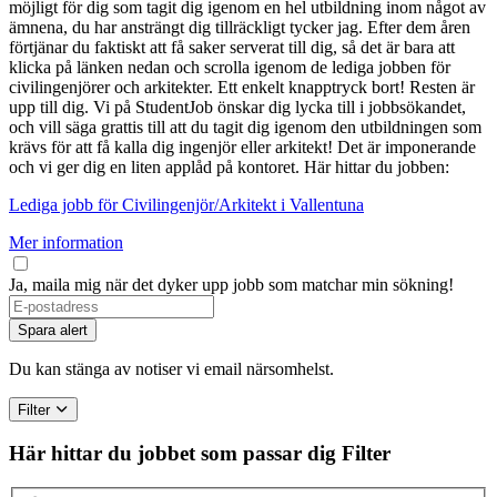
möjligt för dig som tagit dig igenom en hel utbildning inom något av
ämnena, du har ansträngt dig tillräckligt tycker jag. Efter dem åren
förtjänar du faktiskt att få saker serverat till dig, så det är bara att
klicka på länken nedan och scrolla igenom de lediga jobben för
civilingenjörer och arkitekter. Ett enkelt knapptryck bort! Resten är
upp till dig. Vi på StudentJob önskar dig lycka till i jobbsökandet,
och vill säga grattis till att du tagit dig igenom den utbildningen som
krävs för att få kalla dig ingenjör eller arkitekt! Det är imponerande
och vi ger dig en liten applåd på kontoret. Här hittar du jobben:
Lediga jobb för Civilingenjör/Arkitekt i Vallentuna
Mer information
Ja, maila mig när det dyker upp jobb som matchar min sökning!
Spara alert
Du kan stänga av notiser vi email närsomhelst.
Filter
Här hittar du jobbet som passar dig
Filter