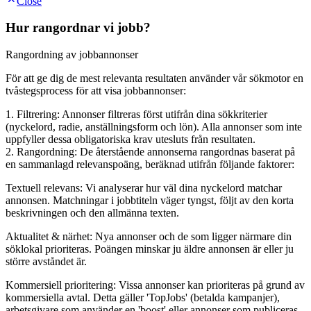
Close
Hur rangordnar vi jobb?
Rangordning av jobbannonser
För att ge dig de mest relevanta resultaten använder vår sökmotor en
tvåstegsprocess för att visa jobbannonser:
1. Filtrering: Annonser filtreras först utifrån dina sökkriterier
(nyckelord, radie, anställningsform och lön). Alla annonser som inte
uppfyller dessa obligatoriska krav utesluts från resultaten.
2. Rangordning: De återstående annonserna rangordnas baserat på
en sammanlagd relevanspoäng, beräknad utifrån följande faktorer:
Textuell relevans: Vi analyserar hur väl dina nyckelord matchar
annonsen. Matchningar i jobbtiteln väger tyngst, följt av den korta
beskrivningen och den allmänna texten.
Aktualitet & närhet: Nya annonser och de som ligger närmare din
söklokal prioriteras. Poängen minskar ju äldre annonsen är eller ju
större avståndet är.
Kommersiell prioritering: Vissa annonser kan prioriteras på grund av
kommersiella avtal. Detta gäller 'TopJobs' (betalda kampanjer),
arbetsgivare som använder en 'boost' eller annonser som publiceras