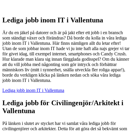
Lediga jobb inom IT i Vallentuna
Är du en jäkel på datorer och är på jakt efter ett jobb i en bransch
som ständigt växer och förändras? Då borde du kolla in våra lediga
jobb inom IT i Vallentuna. Här finns nämligen allt du letar efter!
Utan de som jobbar inom IT hade vi ju inte haft alla najs grejer vi tar
för givet idag, till exempel internet, smartphones och Candy Crush.
Hur klarade man klara sig innan färgglada godisspel? Om du känner
att du vill jobba med någonting som gör intryck och förbättrar
människors liv (mitt i synnerhet, snälla utveckla fler roliga appar!),
borde du verkligen klicka på länken nedan och söka våra lediga
jobb inom IT i Vallentuna.
Lediga jobb inom IT i Vallentuna
Lediga jobb för Civilingenjör/Arkitekt i
Vallentuna
På länken i slutet av stycket har vi samlat våra lediga jobb för
civilingenjörer och arkitekter. Detta för att göra det så bekvämt som