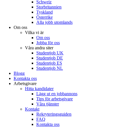
Schweiz
Storbritannien
Tyskland
Österrike
Alla jobb utomlands
Om oss
Vilka vi är
Om oss
Jobba för oss
Våra andra siter
Studentjob UK
Studentjob DE
Studentjob ES
Studentjob NL
Blogg
Kontakta oss
Arbetsgivare
Hitta kandidater
Lägg ut en jobbannons
Tips för arbetsgivare
Våra tjänster
Kontakt
Rekryteringsguiden
FAQ
Kontakta oss