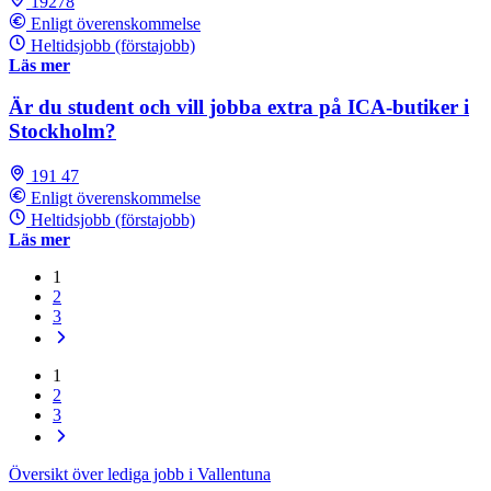
19278
Enligt överenskommelse
Heltidsjobb (förstajobb)
Läs mer
Är du student och vill jobba extra på ICA-butiker i
Stockholm?
191 47
Enligt överenskommelse
Heltidsjobb (förstajobb)
Läs mer
1
2
3
1
2
3
Översikt över lediga jobb i Vallentuna