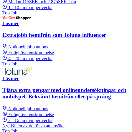
Mellan 115SEK och 2,875SEK Lön
1 - 10 timmar per vecka
Top Job
Läs mer
Extrajobb hemifrån som Toluna influencer
Nationell jobbannons
Enligt överenskommelse
4 - 20 timmar per vecka
Top Job
Läs mer
Tjäna extra pengar med onlineundersökningar och
mobilspel. Bekvämt hemifrån eller på språng
Nationell jobbannons
Enligt överenskommelse
2 - 16 timmar per vecka
Ny! Bli en av de första att ansöka
Top Job