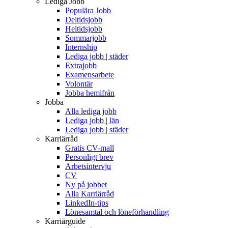
Lediga Jobb
Populära Jobb
Deltidsjobb
Heltidsjobb
Sommarjobb
Internship
Lediga jobb | städer
Extrajobb
Examensarbete
Volontär
Jobba hemifrån
Jobba
Alla lediga jobb
Lediga jobb | län
Lediga jobb | städer
Karriärråd
Gratis CV-mall
Personligt brev
Arbetsintervju
CV
Ny på jobbet
Alla Karriärråd
LinkedIn-tips
Lönesamtal och löneförhandling
Karriärguide