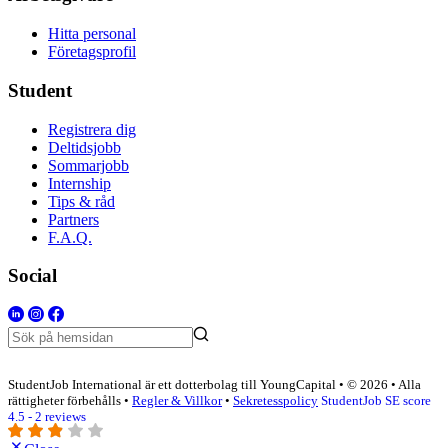
Hitta personal
Företagsprofil
Student
Registrera dig
Deltidsjobb
Sommarjobb
Internship
Tips & råd
Partners
F.A.Q.
Social
StudentJob International är ett dotterbolag till YoungCapital • © 2026 • Alla
rättigheter förbehålls •
Regler & Villkor
•
Sekretesspolicy
StudentJob SE score
4.5 - 2 reviews