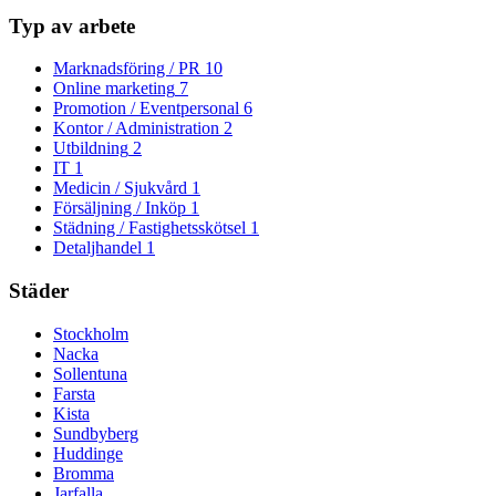
Typ av arbete
Marknadsföring / PR
10
Online marketing
7
Promotion / Eventpersonal
6
Kontor / Administration
2
Utbildning
2
IT
1
Medicin / Sjukvård
1
Försäljning / Inköp
1
Städning / Fastighetsskötsel
1
Detaljhandel
1
Städer
Stockholm
Nacka
Sollentuna
Farsta
Kista
Sundbyberg
Huddinge
Bromma
Jarfalla