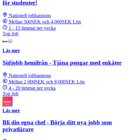
för studenter!
Nationell jobbannons
Mellan 500SEK och 4,000SEK Lön
1 - 15 timmar per vecka
Top Job
Läs mer
Sidjobb hemifrån - Tjäna pengar med enkäter
Nationell jobbannons
Mellan 2,000SEK och 8,000SEK Lön
4 - 20 timmar per vecka
Top Job
Läs mer
Bli din egna chef - Börja ditt nya jobb som
privatlärare