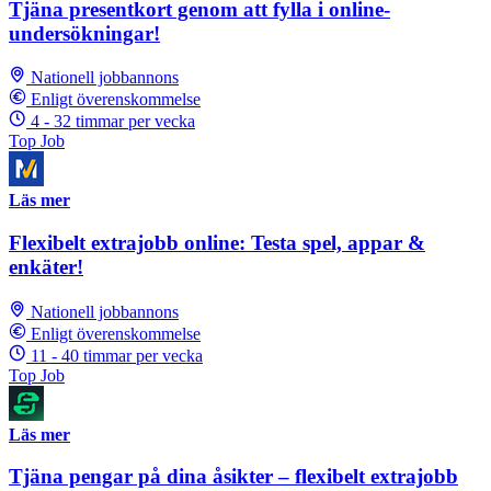
Tjäna presentkort genom att fylla i online-
undersökningar!
Nationell jobbannons
Enligt överenskommelse
4 - 32 timmar per vecka
Top Job
Läs mer
Flexibelt extrajobb online: Testa spel, appar &
enkäter!
Nationell jobbannons
Enligt överenskommelse
11 - 40 timmar per vecka
Top Job
Läs mer
Tjäna pengar på dina åsikter – flexibelt extrajobb