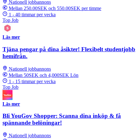
Nationell jobbannons
Mellan 250.00SEK och 550.00SEK per timme
1 - 40 timmar per vecka
Top Job
Läs mer
Tjäna pengar på dina åsikter! Flexibelt studentjobb
hemifrån.
Nationell jobbannons
Mellan 50SEK och 4,000SEK Lön
1 - 15 timmar per vecka
Top Job
Läs mer
Bli YouGov Shopper: Scanna dina inköp & få
spännande belöningar!
Nationell jobbannons