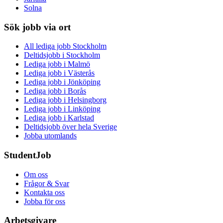
Solna
Sök jobb via ort
All lediga jobb Stockholm
Deltidsjobb i Stockholm
Lediga jobb i Malmö
Lediga jobb i Västerås
Lediga jobb i Jönköping
Lediga jobb i Borås
Lediga jobb i Helsingborg
Lediga jobb i Linköping
Lediga jobb i Karlstad
Deltidsjobb över hela Sverige
Jobba utomlands
StudentJob
Om oss
Frågor & Svar
Kontakta oss
Jobba för oss
Arbetsgivare