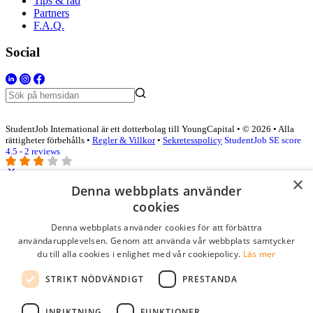
Tips & råd
Partners
F.A.Q.
Social
StudentJob International är ett dotterbolag till YoungCapital • © 2026 • Alla
rättigheter förbehålls •
Regler & Villkor
•
Sekretesspolicy
StudentJob SE score
4.5 - 2 reviews
×
Denna webbplats använder
Logga in som företag
cookies
Denna webbplats använder cookies för att förbättra
E-post
*
användarupplevelsen. Genom att använda vår webbplats samtycker
du till alla cookies i enlighet med vår cookiepolicy.
Läs mer
Lösenord
STRIKT NÖDVÄNDIGT
PRESTANDA
kom ihåg mig
glömt ditt lösenord?
logga in
INRIKTNING
FUNKTIONER