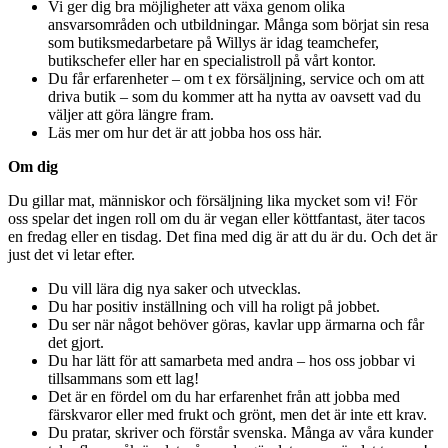
Vi ger dig bra möjligheter att växa genom olika
ansvarsområden och utbildningar. Många som börjat sin resa
som butiksmedarbetare på Willys är idag teamchefer,
butikschefer eller har en specialistroll på vårt kontor.
Du får erfarenheter – om t ex försäljning, service och om att
driva butik – som du kommer att ha nytta av oavsett vad du
väljer att göra längre fram.
Läs mer om hur det är att jobba hos oss här.
Om dig
Du gillar mat, människor och försäljning lika mycket som vi! För
oss spelar det ingen roll om du är vegan eller köttfantast, äter tacos
en fredag eller en tisdag. Det fina med dig är att du är du. Och det är
just det vi letar efter.
Du vill lära dig nya saker och utvecklas.
Du har positiv inställning och vill ha roligt på jobbet.
Du ser när något behöver göras, kavlar upp ärmarna och får
det gjort.
Du har lätt för att samarbeta med andra – hos oss jobbar vi
tillsammans som ett lag!
Det är en fördel om du har erfarenhet från att jobba med
färskvaror eller med frukt och grönt, men det är inte ett krav.
Du pratar, skriver och förstår svenska. Många av våra kunder