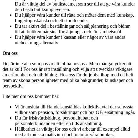
Du är viktig del av butiksteamet som ser till att ge våra kunder
den bästa butiksupplevelsen.
Du hjälper våra kunder till rätta och möter dem med kunskap,
fingertoppskänsla och ett stort leende.
Du tar aktivt del i beställningar och säljplanering och bidrar
till att butiken når sina försäljnings- och lönsamhetsmål.
Du hjälper våra kunder i kassan eller något av våra andra
utcheckningsalternativ.
Om oss
Det är inte alla som passar att jobba hos oss. Men många tycker att
det är kul! För oss är rätt inställning och vilja att utvecklas viktigare
än erfarenhet och utbildning. Hos oss får du jobba ihop med ett helt
team av sköna personligheter med olika bakgrunder, kunskaper och
perspektiv.
Lite mer om oss kommer här:
Vi är ansluta till Handelsanställdas kollektivavtal där schyssta
villkor som pension, försäkringar och bra OB-ersättning ingår.
Du får friskvårdsbidrag, personalrabatt och
personalerbjudanden efter en tids anställning.
Hållbarhet är viktigt för oss och vi arbetar till exempel alltid
med att minska matsvinn i och utanför våra butiker.