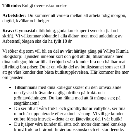
Tillträde:
Enligt överenskommelse
Arbetstider:
Du kommer att variera mellan att arbeta tidig morgon,
dagtid, kvällar och helger
Krav:
Gymnasial utbildning, goda kunskaper i svenska (tal och
skrift). Vi välkomnar sökande i alla åldrar, men med anledning av
Arbetsmiljölagen ska du ha fyllt 18 år
Vi söker dig som vill bli en del av vårt härliga gäng på Willys Kumla
Skogstorp! Tjänsten innebär kort och gott att du, tillsammans med
dina kollegor, bidrar till att erbjuda våra kunder bra och hållbar mat
till riktigt bra priser. Du är en viktig del av butiksteamet som ser till
att ge våra kunder den bästa butiksupplevelsen. Här kommer lite mer
om tjänsten:
Tillsammans med dina kollegor sköter du den omväxlande
och fysiskt krävande dagliga driften på frukt- och
gröntavdelningen. Du kan räkna med att få många steg på
stegräknaren!
Du ser till att våra frukt- och grönthyllor är välfyllda, ser fina
ut och är uppdaterade efter aktuell säsong. Vi vill ge kunden
ett bra första intryck – detta är en jätteviktig del i vår butik!
Du hjälper våra kunder till rätta och möter dem med kunskap
kring frukt och grönt, fingertoppskänsla och ett stort leende.