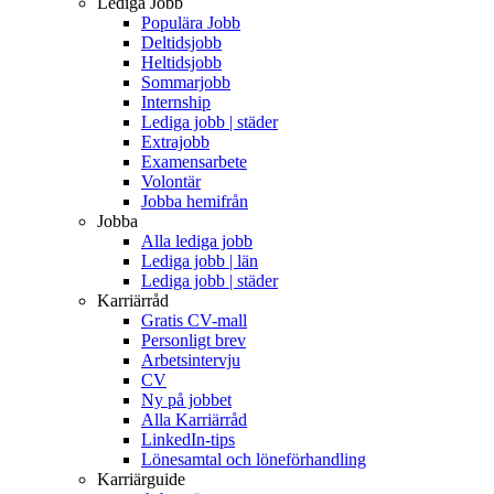
Lediga Jobb
Populära Jobb
Deltidsjobb
Heltidsjobb
Sommarjobb
Internship
Lediga jobb | städer
Extrajobb
Examensarbete
Volontär
Jobba hemifrån
Jobba
Alla lediga jobb
Lediga jobb | län
Lediga jobb | städer
Karriärråd
Gratis CV-mall
Personligt brev
Arbetsintervju
CV
Ny på jobbet
Alla Karriärråd
LinkedIn-tips
Lönesamtal och löneförhandling
Karriärguide