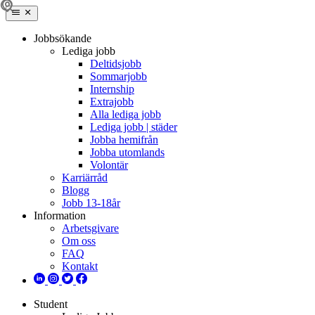
Jobbsökande
Lediga jobb
Deltidsjobb
Sommarjobb
Internship
Extrajobb
Alla lediga jobb
Lediga jobb | städer
Jobba hemifrån
Jobba utomlands
Volontär
Karriärråd
Blogg
Jobb 13-18år
Information
Arbetsgivare
Om oss
FAQ
Kontakt
Student