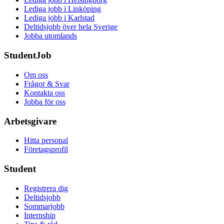
Lediga jobb i Linköping
Lediga jobb i Karlstad
Deltidsjobb över hela Sverige
Jobba utomlands
StudentJob
Om oss
Frågor & Svar
Kontakta oss
Jobba för oss
Arbetsgivare
Hitta personal
Företagsprofil
Student
Registrera dig
Deltidsjobb
Sommarjobb
Internship