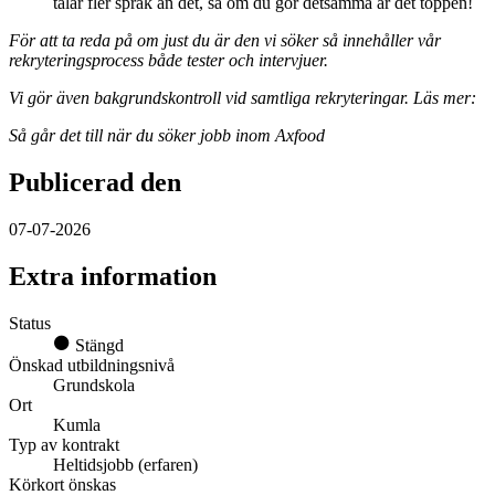
talar fler språk än det, så om du gör detsamma är det toppen!
För att ta reda på om just du är den vi söker så innehåller vår
rekryteringsprocess både tester och intervjuer.
Vi gör även bakgrundskontroll vid samtliga rekryteringar. Läs mer:
Så går det till när du söker jobb inom Axfood
Publicerad den
07-07-2026
Extra information
Status
Stängd
Önskad utbildningsnivå
Grundskola
Ort
Kumla
Typ av kontrakt
Heltidsjobb (erfaren)
Körkort önskas