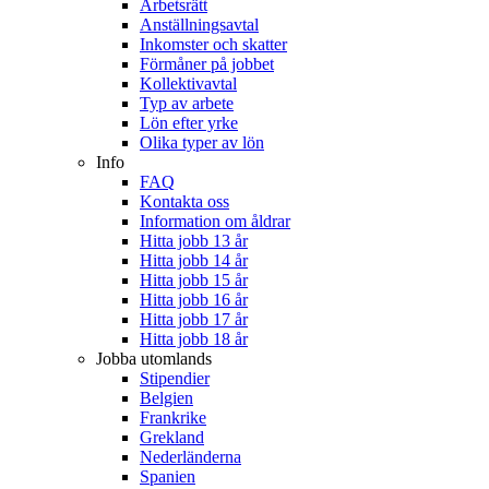
Arbetsrätt
Anställningsavtal
Inkomster och skatter
Förmåner på jobbet
Kollektivavtal
Typ av arbete
Lön efter yrke
Olika typer av lön
Info
FAQ
Kontakta oss
Information om åldrar
Hitta jobb 13 år
Hitta jobb 14 år
Hitta jobb 15 år
Hitta jobb 16 år
Hitta jobb 17 år
Hitta jobb 18 år
Jobba utomlands
Stipendier
Belgien
Frankrike
Grekland
Nederländerna
Spanien