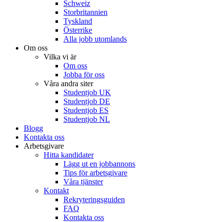
Schweiz
Storbritannien
Tyskland
Österrike
Alla jobb utomlands
Om oss
Vilka vi är
Om oss
Jobba för oss
Våra andra siter
Studentjob UK
Studentjob DE
Studentjob ES
Studentjob NL
Blogg
Kontakta oss
Arbetsgivare
Hitta kandidater
Lägg ut en jobbannons
Tips för arbetsgivare
Våra tjänster
Kontakt
Rekryteringsguiden
FAQ
Kontakta oss