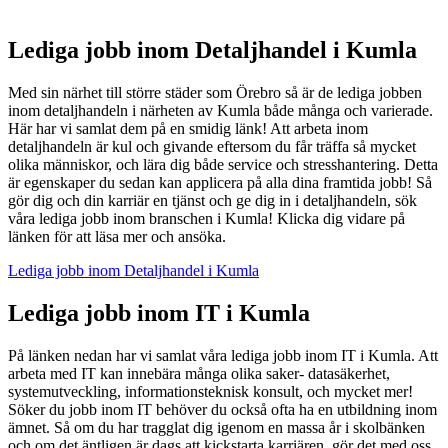
Lediga jobb inom Detaljhandel i Kumla
Med sin närhet till större städer som Örebro så är de lediga jobben
inom detaljhandeln i närheten av Kumla både många och varierade.
Här har vi samlat dem på en smidig länk! Att arbeta inom
detaljhandeln är kul och givande eftersom du får träffa så mycket
olika människor, och lära dig både service och stresshantering. Detta
är egenskaper du sedan kan applicera på alla dina framtida jobb! Så
gör dig och din karriär en tjänst och ge dig in i detaljhandeln, sök
våra lediga jobb inom branschen i Kumla! Klicka dig vidare på
länken för att läsa mer och ansöka.
Lediga jobb inom Detaljhandel i Kumla
Lediga jobb inom IT i Kumla
På länken nedan har vi samlat våra lediga jobb inom IT i Kumla. Att
arbeta med IT kan innebära många olika saker- datasäkerhet,
systemutveckling, informationsteknisk konsult, och mycket mer!
Söker du jobb inom IT behöver du också ofta ha en utbildning inom
ämnet. Så om du har tragglat dig igenom en massa år i skolbänken
och om det äntligen är dags att kickstarta karriären, gör det med oss