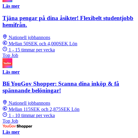
Läs mer
Tjäna pengar på dina åsikter! Flexibelt studentjobb
hemifrån.
Nationell jobbannons
Mellan 50SEK och 4,000SEK Lön
1 - 15 timmar per vecka
Top Job
Läs mer
Bli YouGov Shopper: Scanna dina inköp & få
spännande belöningar!
Nationell jobbannons
Mellan 115SEK och 2,875SEK Lön
1 - 10 timmar per vecka
Top Job
Läs mer