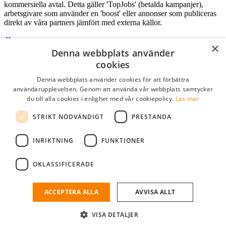
kommersiella avtal. Detta gäller 'TopJobs' (betalda kampanjer),
arbetsgivare som använder en 'boost' eller annonser som publiceras
direkt av våra partners jämfört med externa källor.
×
Denna webbplats använder
Logga in som företag
cookies
Denna webbplats använder cookies för att förbättra
E-post
*
användarupplevelsen. Genom att använda vår webbplats samtycker
du till alla cookies i enlighet med vår cookiepolicy.
Läs mer
Lösenord
STRIKT NÖDVÄNDIGT
PRESTANDA
kom ihåg mig
glömt ditt lösenord?
logga in
INRIKTNING
FUNKTIONER
Kostnadsfri företagsprofil
OKLASSIFICERADE
Om du har företagskonto hos StudentJob SE, kan du enkelt logga in
och söka efter passande kandidater till ditt företag.
ACCEPTERA ALLA
AVVISA ALLT
Har du inte ett företagskonto?
VISA DETALJER
skapa profil gratis