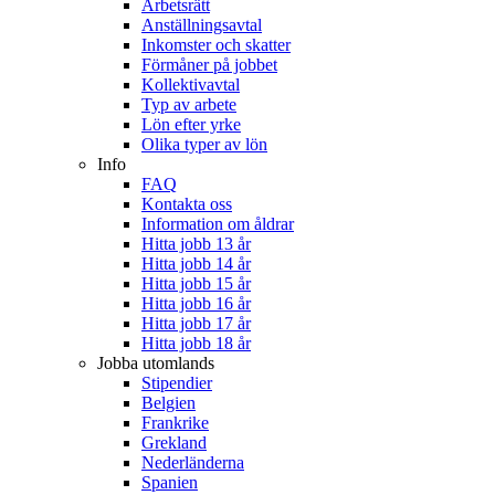
Arbetsrätt
Anställningsavtal
Inkomster och skatter
Förmåner på jobbet
Kollektivavtal
Typ av arbete
Lön efter yrke
Olika typer av lön
Info
FAQ
Kontakta oss
Information om åldrar
Hitta jobb 13 år
Hitta jobb 14 år
Hitta jobb 15 år
Hitta jobb 16 år
Hitta jobb 17 år
Hitta jobb 18 år
Jobba utomlands
Stipendier
Belgien
Frankrike
Grekland
Nederländerna
Spanien