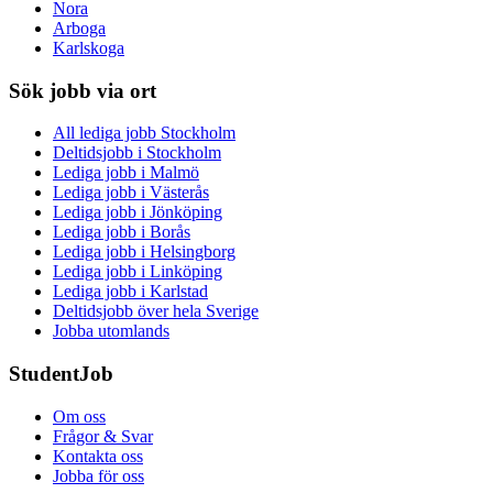
Nora
Arboga
Karlskoga
Sök jobb via ort
All lediga jobb Stockholm
Deltidsjobb i Stockholm
Lediga jobb i Malmö
Lediga jobb i Västerås
Lediga jobb i Jönköping
Lediga jobb i Borås
Lediga jobb i Helsingborg
Lediga jobb i Linköping
Lediga jobb i Karlstad
Deltidsjobb över hela Sverige
Jobba utomlands
StudentJob
Om oss
Frågor & Svar
Kontakta oss
Jobba för oss