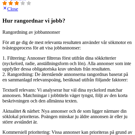
Close
Hur rangordnar vi jobb?
Rangordning av jobbannonser
För att ge dig de mest relevanta resultaten använder vår sökmotor en
tvåstegsprocess för att visa jobbannonser:
1. Filtrering: Annonser filtreras först utifrån dina sökkriterier
(nyckelord, radie, anställningsform och lön). Alla annonser som inte
uppfyller dessa obligatoriska krav utesluts från resultaten.
2. Rangordning: De återstående annonserna rangordnas baserat på
en sammanlagd relevanspoäng, beräknad utifrån följande faktorer:
Textuell relevans: Vi analyserar hur väl dina nyckelord matchar
annonsen. Matchningar i jobbtiteln väger tyngst, följt av den korta
beskrivningen och den allmänna texten.
Aktualitet & närhet: Nya annonser och de som ligger närmare din
söklokal prioriteras. Poängen minskar ju äldre annonsen är eller ju
större avståndet är.
Kommersiell prioritering: Vissa annonser kan prioriteras på grund av