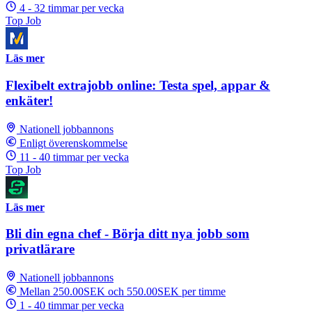
4 - 32 timmar per vecka
Top Job
Läs mer
Flexibelt extrajobb online: Testa spel, appar &
enkäter!
Nationell jobbannons
Enligt överenskommelse
11 - 40 timmar per vecka
Top Job
Läs mer
Bli din egna chef - Börja ditt nya jobb som
privatlärare
Nationell jobbannons
Mellan 250.00SEK och 550.00SEK per timme
1 - 40 timmar per vecka