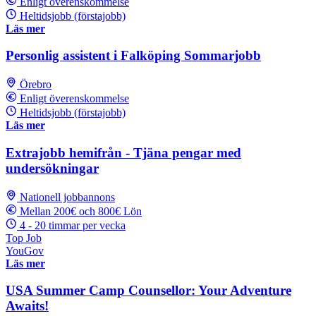
Enligt överenskommelse
Heltidsjobb (förstajobb)
Läs mer
Personlig assistent i Falköping Sommarjobb
Örebro
Enligt överenskommelse
Heltidsjobb (förstajobb)
Läs mer
Extrajobb hemifrån - Tjäna pengar med
undersökningar
Nationell jobbannons
Mellan 200€ och 800€ Lön
4 - 20 timmar per vecka
Top Job
YouGov
Läs mer
USA Summer Camp Counsellor: Your Adventure
Awaits!