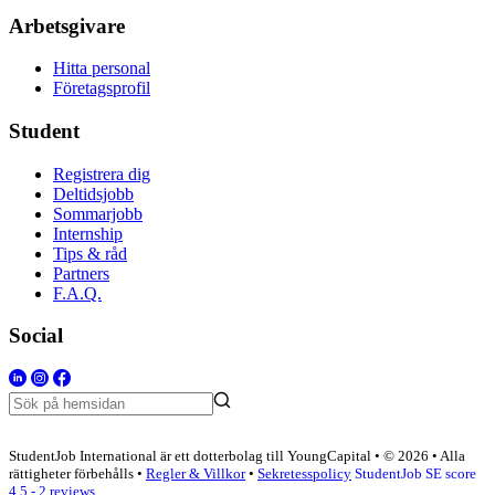
Arbetsgivare
Hitta personal
Företagsprofil
Student
Registrera dig
Deltidsjobb
Sommarjobb
Internship
Tips & råd
Partners
F.A.Q.
Social
StudentJob International är ett dotterbolag till YoungCapital • © 2026 • Alla
rättigheter förbehålls •
Regler & Villkor
•
Sekretesspolicy
StudentJob SE score
4.5 - 2 reviews