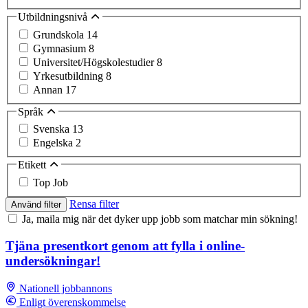
Utbildningsnivå
Grundskola
14
Gymnasium
8
Universitet/Högskolestudier
8
Yrkesutbildning
8
Annan
17
Språk
Svenska
13
Engelska
2
Etikett
Top Job
Rensa filter
Använd filter
Ja, maila mig när det dyker upp jobb som matchar min sökning!
Tjäna presentkort genom att fylla i online-
undersökningar!
Nationell jobbannons
Enligt överenskommelse