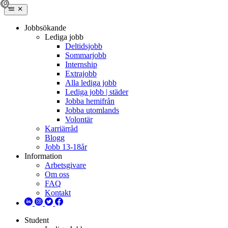
Jobbsökande
Lediga jobb
Deltidsjobb
Sommarjobb
Internship
Extrajobb
Alla lediga jobb
Lediga jobb | städer
Jobba hemifrån
Jobba utomlands
Volontär
Karriärråd
Blogg
Jobb 13-18år
Information
Arbetsgivare
Om oss
FAQ
Kontakt
Student