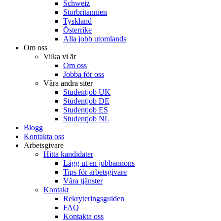
Schweiz
Storbritannien
Tyskland
Österrike
Alla jobb utomlands
Om oss
Vilka vi är
Om oss
Jobba för oss
Våra andra siter
Studentjob UK
Studentjob DE
Studentjob ES
Studentjob NL
Blogg
Kontakta oss
Arbetsgivare
Hitta kandidater
Lägg ut en jobbannons
Tips för arbetsgivare
Våra tjänster
Kontakt
Rekryteringsguiden
FAQ
Kontakta oss