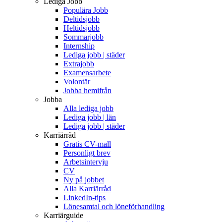
Lediga Jobb
Populära Jobb
Deltidsjobb
Heltidsjobb
Sommarjobb
Internship
Lediga jobb | städer
Extrajobb
Examensarbete
Volontär
Jobba hemifrån
Jobba
Alla lediga jobb
Lediga jobb | län
Lediga jobb | städer
Karriärråd
Gratis CV-mall
Personligt brev
Arbetsintervju
CV
Ny på jobbet
Alla Karriärråd
LinkedIn-tips
Lönesamtal och löneförhandling
Karriärguide