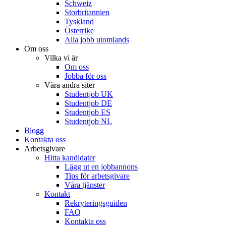
Schweiz
Storbritannien
Tyskland
Österrike
Alla jobb utomlands
Om oss
Vilka vi är
Om oss
Jobba för oss
Våra andra siter
Studentjob UK
Studentjob DE
Studentjob ES
Studentjob NL
Blogg
Kontakta oss
Arbetsgivare
Hitta kandidater
Lägg ut en jobbannons
Tips för arbetsgivare
Våra tjänster
Kontakt
Rekryteringsguiden
FAQ
Kontakta oss