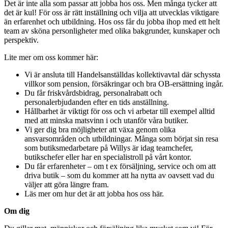
Det är inte alla som passar att jobba hos oss. Men många tycker att
det är kul! För oss är rätt inställning och vilja att utvecklas viktigare
än erfarenhet och utbildning. Hos oss får du jobba ihop med ett helt
team av sköna personligheter med olika bakgrunder, kunskaper och
perspektiv.
Lite mer om oss kommer här:
Vi är ansluta till Handelsanställdas kollektivavtal där schyssta
villkor som pension, försäkringar och bra OB-ersättning ingår.
Du får friskvårdsbidrag, personalrabatt och
personalerbjudanden efter en tids anställning.
Hållbarhet är viktigt för oss och vi arbetar till exempel alltid
med att minska matsvinn i och utanför våra butiker.
Vi ger dig bra möjligheter att växa genom olika
ansvarsområden och utbildningar. Många som börjat sin resa
som butiksmedarbetare på Willys är idag teamchefer,
butikschefer eller har en specialistroll på vårt kontor.
Du får erfarenheter – om t ex försäljning, service och om att
driva butik – som du kommer att ha nytta av oavsett vad du
väljer att göra längre fram.
Läs mer om hur det är att jobba hos oss här.
Om dig