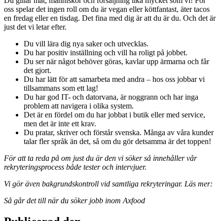
Du gillar mat, människor och försäljning lika mycket som vi! För
oss spelar det ingen roll om du är vegan eller köttfantast, äter tacos
en fredag eller en tisdag. Det fina med dig är att du är du. Och det är
just det vi letar efter.
Du vill lära dig nya saker och utvecklas.
Du har positiv inställning och vill ha roligt på jobbet.
Du ser när något behöver göras, kavlar upp ärmarna och får
det gjort.
Du har lätt för att samarbeta med andra – hos oss jobbar vi
tillsammans som ett lag!
Du har god IT- och datorvana, är noggrann och har inga
problem att navigera i olika system.
Det är en fördel om du har jobbat i butik eller med service,
men det är inte ett krav.
Du pratar, skriver och förstår svenska. Många av våra kunder
talar fler språk än det, så om du gör detsamma är det toppen!
För att ta reda på om just du är den vi söker så innehåller vår
rekryteringsprocess både tester och intervjuer.
Vi gör även bakgrundskontroll vid samtliga rekryteringar. Läs mer:
Så går det till när du söker jobb inom Axfood