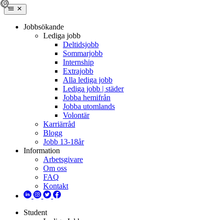
Jobbsökande
Lediga jobb
Deltidsjobb
Sommarjobb
Internship
Extrajobb
Alla lediga jobb
Lediga jobb | städer
Jobba hemifrån
Jobba utomlands
Volontär
Karriärråd
Blogg
Jobb 13-18år
Information
Arbetsgivare
Om oss
FAQ
Kontakt
Student