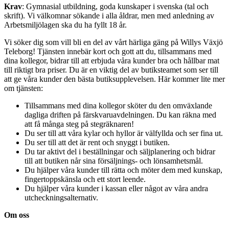
Krav
: Gymnasial utbildning, goda kunskaper i svenska (tal och
skrift). Vi välkomnar sökande i alla åldrar, men med anledning av
Arbetsmiljölagen ska du ha fyllt 18 år.
Vi söker dig som vill bli en del av vårt härliga gäng på Willys Växjö
Teleborg! Tjänsten innebär kort och gott att du, tillsammans med
dina kollegor, bidrar till att erbjuda våra kunder bra och hållbar mat
till riktigt bra priser. Du är en viktig del av butiksteamet som ser till
att ge våra kunder den bästa butiksupplevelsen. Här kommer lite mer
om tjänsten:
Tillsammans med dina kollegor sköter du den omväxlande
dagliga driften på färskvaruavdelningen. Du kan räkna med
att få många steg på stegräknaren!
Du ser till att våra kylar och hyllor är välfyllda och ser fina ut.
Du ser till att det är rent och snyggt i butiken.
Du tar aktivt del i beställningar och säljplanering och bidrar
till att butiken når sina försäljnings- och lönsamhetsmål.
Du hjälper våra kunder till rätta och möter dem med kunskap,
fingertoppskänsla och ett stort leende.
Du hjälper våra kunder i kassan eller något av våra andra
utcheckningsalternativ.
Om oss