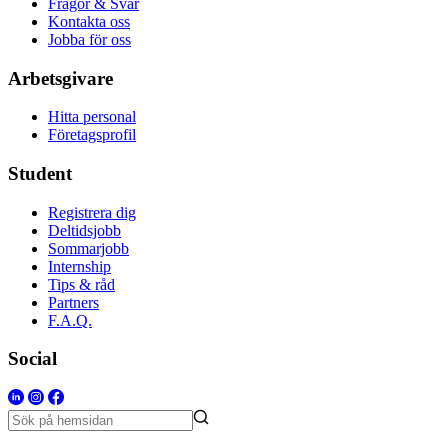
Frågor & Svar
Kontakta oss
Jobba för oss
Arbetsgivare
Hitta personal
Företagsprofil
Student
Registrera dig
Deltidsjobb
Sommarjobb
Internship
Tips & råd
Partners
F.A.Q.
Social