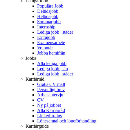
Lediga Jobb
Populära Jobb
Deltidsjobb
Heltidsjobb
Sommarjobb
Internship
Lediga jobb | städer
Extrajobb
Examensarbete
Volontär
Jobba hemifrån
Jobba
Alla lediga jobb
Lediga jobb | län
Lediga jobb | städer
Karriärråd
Gratis CV-mall
Personligt brev
Arbetsintervju
CV
Ny på jobbet
Alla Karriärråd
LinkedIn-tips
Lönesamtal och löneförhandling
Karriärguide