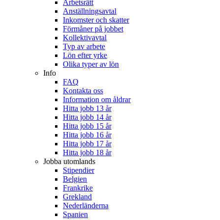
Arbetsrätt
Anställningsavtal
Inkomster och skatter
Förmåner på jobbet
Kollektivavtal
Typ av arbete
Lön efter yrke
Olika typer av lön
Info
FAQ
Kontakta oss
Information om åldrar
Hitta jobb 13 år
Hitta jobb 14 år
Hitta jobb 15 år
Hitta jobb 16 år
Hitta jobb 17 år
Hitta jobb 18 år
Jobba utomlands
Stipendier
Belgien
Frankrike
Grekland
Nederländerna
Spanien