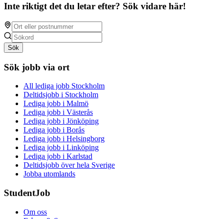
Inte riktigt det du letar efter? Sök vidare här!
Sök
Sök jobb via ort
All lediga jobb Stockholm
Deltidsjobb i Stockholm
Lediga jobb i Malmö
Lediga jobb i Västerås
Lediga jobb i Jönköping
Lediga jobb i Borås
Lediga jobb i Helsingborg
Lediga jobb i Linköping
Lediga jobb i Karlstad
Deltidsjobb över hela Sverige
Jobba utomlands
StudentJob
Om oss