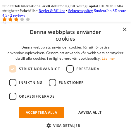
StudentJob International är ett dotterbolag till YoungCapital • © 2026 • Alla
rättigheter förbehålls •
Regler & Villkor
•
Sekretesspolicy
StudentJob SE score
4.5 - 2 reviews
×
Denna webbplats använder
Logga in som företag
cookies
Denna webbplats använder cookies för att förbättra
E-post
*
användarupplevelsen. Genom att använda vår webbplats samtycker
du till alla cookies i enlighet med vår cookiepolicy.
Läs mer
Lösenord
STRIKT NÖDVÄNDIGT
PRESTANDA
kom ihåg mig
glömt ditt lösenord?
logga in
INRIKTNING
FUNKTIONER
Kostnadsfri företagsprofil
OKLASSIFICERADE
Om du har företagskonto hos StudentJob SE, kan du enkelt logga in
och söka efter passande kandidater till ditt företag.
ACCEPTERA ALLA
AVVISA ALLT
Har du inte ett företagskonto?
VISA DETALJER
skapa profil gratis