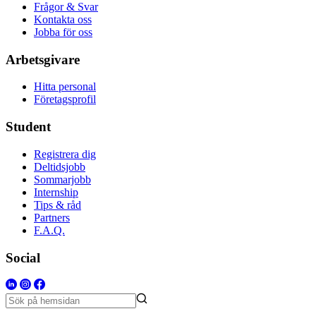
Frågor & Svar
Kontakta oss
Jobba för oss
Arbetsgivare
Hitta personal
Företagsprofil
Student
Registrera dig
Deltidsjobb
Sommarjobb
Internship
Tips & råd
Partners
F.A.Q.
Social