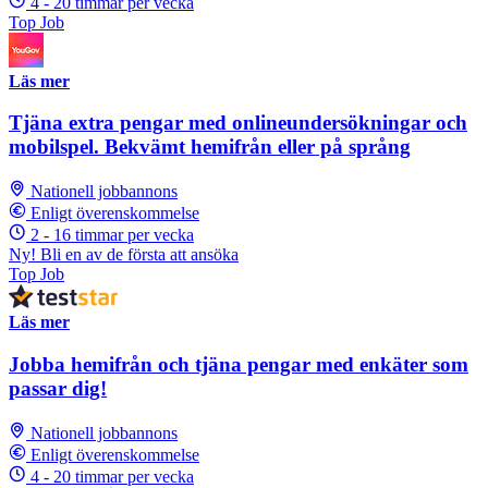
4 - 20 timmar per vecka
Top Job
Läs mer
Tjäna extra pengar med onlineundersökningar och
mobilspel. Bekvämt hemifrån eller på språng
Nationell jobbannons
Enligt överenskommelse
2 - 16 timmar per vecka
Ny! Bli en av de första att ansöka
Top Job
Läs mer
Jobba hemifrån och tjäna pengar med enkäter som
passar dig!
Nationell jobbannons
Enligt överenskommelse
4 - 20 timmar per vecka