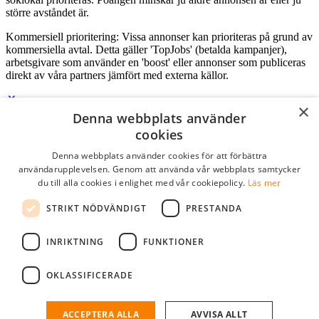
större avståndet är.
Kommersiell prioritering: Vissa annonser kan prioriteras på grund av
kommersiella avtal. Detta gäller 'TopJobs' (betalda kampanjer),
arbetsgivare som använder en 'boost' eller annonser som publiceras
direkt av våra partners jämfört med externa källor.
×
Denna webbplats använder
Logga in som företag
cookies
Denna webbplats använder cookies för att förbättra
E-post
*
användarupplevelsen. Genom att använda vår webbplats samtycker
du till alla cookies i enlighet med vår cookiepolicy.
Läs mer
Lösenord
STRIKT NÖDVÄNDIGT
PRESTANDA
kom ihåg mig
glömt ditt lösenord?
logga in
INRIKTNING
FUNKTIONER
Kostnadsfri företagsprofil
OKLASSIFICERADE
Om du har företagskonto hos StudentJob SE, kan du enkelt logga in
och söka efter passande kandidater till ditt företag.
ACCEPTERA ALLA
AVVISA ALLT