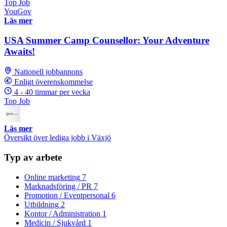
Top Job
YouGov
Läs mer
USA Summer Camp Counsellor: Your Adventure
Awaits!
Nationell jobbannons
Enligt överenskommelse
4 - 40 timmar per vecka
Top Job
Läs mer
Översikt över lediga jobb i Växjö
Typ av arbete
Online marketing
7
Marknadsföring / PR
7
Promotion / Eventpersonal
6
Utbildning
2
Kontor / Administration
1
Medicin / Sjukvård
1