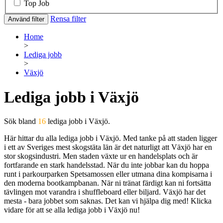
Top Job
Rensa filter
Använd filter
Home
>
Lediga jobb
>
Växjö
Lediga jobb i Växjö
Sök bland
16
lediga jobb i Växjö.
Här hittar du alla lediga jobb i Växjö. Med tanke på att staden ligger
i ett av Sveriges mest skogstäta län är det naturligt att Växjö har en
stor skogsindustri. Men staden växte ur en handelsplats och är
fortfarande en stark handelsstad. När du inte jobbar kan du hoppa
runt i parkourparken Spetsamossen eller utmana dina kompisarna i
den moderna bootkampbanan. När ni tränat färdigt kan ni fortsätta
tävlingen mot varandra i shuffleboard eller biljard. Växjö har det
mesta - bara jobbet som saknas. Det kan vi hjälpa dig med! Klicka
vidare för att se alla lediga jobb i Växjö nu!