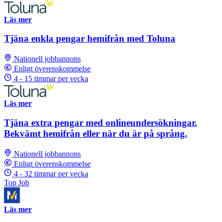
Läs mer
Tjäna enkla pengar hemifrån med Toluna
Nationell jobbannons
Enligt överenskommelse
4 - 15 timmar per vecka
Läs mer
Tjäna extra pengar med onlineundersökningar.
Bekvämt hemifrån eller när du är på språng.
Nationell jobbannons
Enligt överenskommelse
4 - 32 timmar per vecka
Top Job
Läs mer