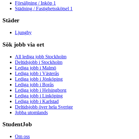
Försäljning / Inköp
1
Städning / Fastighetsskötsel
1
Städer
Ljungby
Sök jobb via ort
All lediga jobb Stockholm
Deltidsjobb i Stockholm
Lediga jobb i Malmö
Lediga jobb i Västerås
Lediga jobb i Jönköping
Lediga jobb i Borås
Lediga jobb i Helsingborg
Lediga jobb i Linköping
Lediga jobb i Karlstad
Deltidsjobb över hela Sverige
Jobba utomlands
StudentJob
Om oss