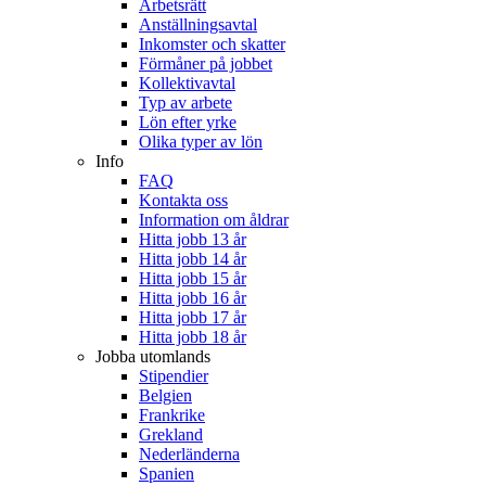
Arbetsrätt
Anställningsavtal
Inkomster och skatter
Förmåner på jobbet
Kollektivavtal
Typ av arbete
Lön efter yrke
Olika typer av lön
Info
FAQ
Kontakta oss
Information om åldrar
Hitta jobb 13 år
Hitta jobb 14 år
Hitta jobb 15 år
Hitta jobb 16 år
Hitta jobb 17 år
Hitta jobb 18 år
Jobba utomlands
Stipendier
Belgien
Frankrike
Grekland
Nederländerna
Spanien