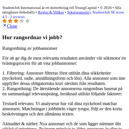
StudentJob International är ett dotterbolag till YoungCapital • © 2026 • Alla
rättigheter förbehålls •
Regler & Villkor
•
Sekretesspolicy
StudentJob SE score
4.5 - 2 reviews
Close
Hur rangordnar vi jobb?
Rangordning av jobbannonser
För att ge dig de mest relevanta resultaten använder vår sökmotor en
tvåstegsprocess för att visa jobbannonser:
1. Filtrering: Annonser filtreras först utifrån dina sökkriterier
(nyckelord, radie, anställningsform och lön). Alla annonser som inte
uppfyller dessa obligatoriska krav utesluts från resultaten.
2. Rangordning: De återstående annonserna rangordnas baserat på
en sammanlagd relevanspoäng, beräknad utifrån följande faktorer:
Textuell relevans: Vi analyserar hur väl dina nyckelord matchar
annonsen. Matchningar i jobbtiteln väger tyngst, följt av den korta
beskrivningen och den allmänna texten.
Aktualitet & närhet: Nya annonser och de som ligger närmare din
söklokal prioriteras. Poängen minskar ju äldre annonsen är eller ju