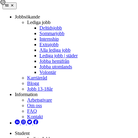
Jobbsökande
Lediga jobb
Deltidsjobb
Sommarjobb
Internship
Extrajobb
Alla lediga jobb
Lediga jobb | städer
Jobba hemifrån
Jobba utomlands
Volontär
Karriärråd
Blogg
Jobb 13-18år
Information
Arbetsgivare
Om oss
FAQ
Kontakt
Student