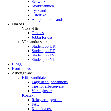
Schweiz
Storbritannien
Tyskland
Österrike
Alla jobb utomlands
Om oss
Vilka vi är
Om oss
Jobba för oss
Våra andra siter
Studentjob UK
Studentjob DE
Studentjob ES
Studentjob NL
Blogg
Kontakta oss
Arbetsgivare
Hitta kandidater
Lägg ut en jobbannons
Tips för arbetsgivare
Våra tjänster
Kontakt
Rekryteringsguiden
FAQ
Kontakta oss