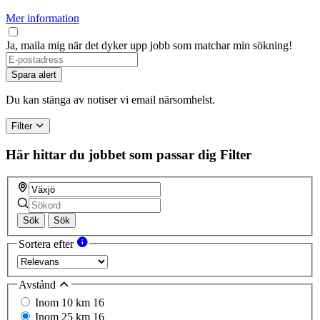
Mer information
Ja, maila mig när det dyker upp jobb som matchar min sökning!
If
you
Spara alert
are
a
Du kan stänga av notiser vi email närsomhelst.
human,
ignore
Filter
this
field
Här hittar du jobbet som passar dig
Filter
Sök
Sök
Sortera efter
Avstånd
Inom 10 km
16
Inom 25 km
16