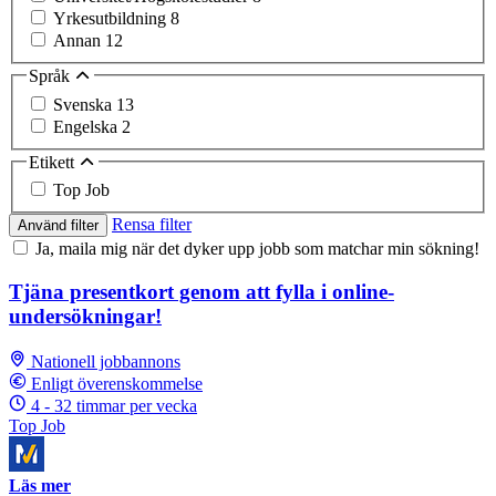
Yrkesutbildning
8
Annan
12
Språk
Svenska
13
Engelska
2
Etikett
Top Job
Rensa filter
Använd filter
Ja, maila mig när det dyker upp jobb som matchar min sökning!
Tjäna presentkort genom att fylla i online-
undersökningar!
Nationell jobbannons
Enligt överenskommelse
4 - 32 timmar per vecka
Top Job
Läs mer