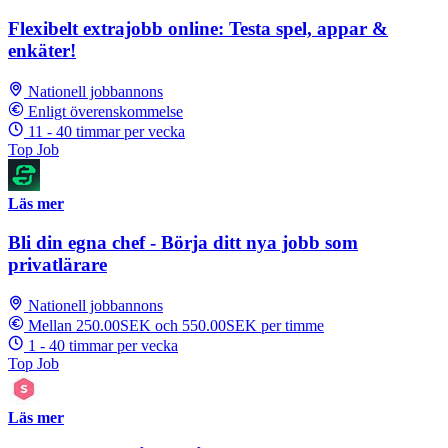
Flexibelt extrajobb online: Testa spel, appar &
enkäter!
Nationell jobbannons
Enligt överenskommelse
11 - 40 timmar per vecka
Top Job
Läs mer
Bli din egna chef - Börja ditt nya jobb som
privatlärare
Nationell jobbannons
Mellan 250.00SEK och 550.00SEK per timme
1 - 40 timmar per vecka
Top Job
Läs mer