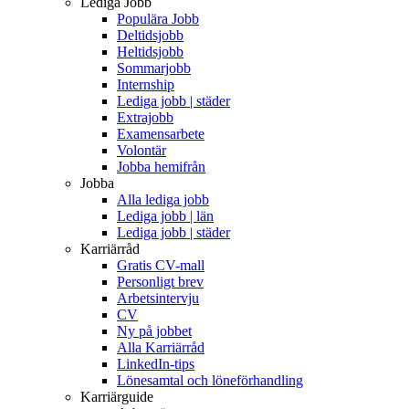
Lediga Jobb
Populära Jobb
Deltidsjobb
Heltidsjobb
Sommarjobb
Internship
Lediga jobb | städer
Extrajobb
Examensarbete
Volontär
Jobba hemifrån
Jobba
Alla lediga jobb
Lediga jobb | län
Lediga jobb | städer
Karriärråd
Gratis CV-mall
Personligt brev
Arbetsintervju
CV
Ny på jobbet
Alla Karriärråd
LinkedIn-tips
Lönesamtal och löneförhandling
Karriärguide