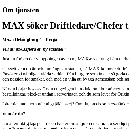
Om tjänsten
MAX söker Driftledare/Chefer t
Max i Helsingborg 4 - Berga
Vill du MAXifiera en ny stadsdel?
Just nu förbereder vi öppningen av en ny MAX-restaurang i din närhe
Oavsett vem du är och hur länge du stannar, på MAX kommer du från dag 
försöker vi nämligen rädda världen från burgare som inte är så goda o
och passion för smaker, och med en vilja att bygga gemenskap och sa
När du börjar hos oss får du en gedigen introduktion i hur arbetet på
beställningar, plockar undan i serveringen och du som lever för Origi
Låter det inte utomordentligt jäkla skoj? Om du, precis som oss tänker “
Vem är du?
Du är en riktig lagspelare och tycker om att jobba i team. Du ser dig s
team är något du trivs bra med, och du delar våra värderingar mod, 