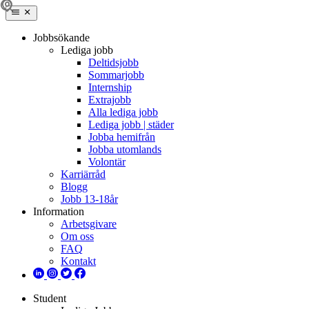
Jobbsökande
Lediga jobb
Deltidsjobb
Sommarjobb
Internship
Extrajobb
Alla lediga jobb
Lediga jobb | städer
Jobba hemifrån
Jobba utomlands
Volontär
Karriärråd
Blogg
Jobb 13-18år
Information
Arbetsgivare
Om oss
FAQ
Kontakt
Student