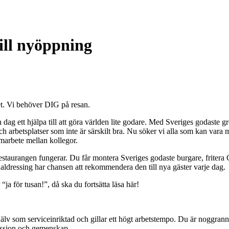
ill nyöppning
t. Vi behöver DIG på resan.
ett hjälpa till att göra världen lite godare. Med Sveriges godaste grön
ch arbetsplatser som inte är särskilt bra. Nu söker vi alla som kan var
marbete mellan kollegor.
 restaurangen fungerar. Du får montera Sveriges godaste burgare, fritera
naldressing har chansen att rekommendera den till nya gäster varje dag.
ja för tusan!”, då ska du fortsätta läsa här!
jälv som serviceinriktad och gillar ett högt arbetstempo. Du är noggrann
passion och gemenskap.