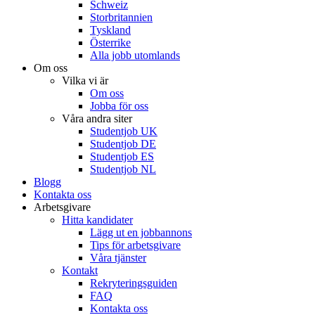
Schweiz
Storbritannien
Tyskland
Österrike
Alla jobb utomlands
Om oss
Vilka vi är
Om oss
Jobba för oss
Våra andra siter
Studentjob UK
Studentjob DE
Studentjob ES
Studentjob NL
Blogg
Kontakta oss
Arbetsgivare
Hitta kandidater
Lägg ut en jobbannons
Tips för arbetsgivare
Våra tjänster
Kontakt
Rekryteringsguiden
FAQ
Kontakta oss