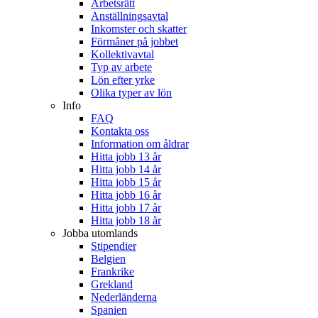
Arbetsrätt
Anställningsavtal
Inkomster och skatter
Förmåner på jobbet
Kollektivavtal
Typ av arbete
Lön efter yrke
Olika typer av lön
Info
FAQ
Kontakta oss
Information om åldrar
Hitta jobb 13 år
Hitta jobb 14 år
Hitta jobb 15 år
Hitta jobb 16 år
Hitta jobb 17 år
Hitta jobb 18 år
Jobba utomlands
Stipendier
Belgien
Frankrike
Grekland
Nederländerna
Spanien