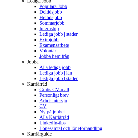
Lediga Jobb
Populära Jobb
Deltidsjobb
Heltidsjobb
Sommarjobb
Internship
Lediga jobb | städer
Extrajobb
Examensarbete
Volontär
Jobba hemifrån
Jobba
Alla lediga jobb
Lediga jobb | län
Lediga jobb | städer
Karriärråd
Gratis CV-mall
Personligt brev
Arbetsintervju
CV
Ny på jobbet
Alla Karriärråd
LinkedIn-tips
Lönesamtal och löneförhandling
Karriärguide