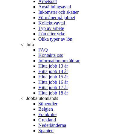
Arbetsrätt
Anställningsavtal
Inkomster och skatter
Förmåner på jobbet
Kollektivavtal
Typ av arbete
Lön efter yrke
Olika typer av lön
Info
FAQ
Kontakta oss
Information om åldrar
Hitta jobb 13 år
Hitta jobb 14 år
Hitta jobb 15 år
Hitta jobb 16 år
Hitta jobb 17 år
Hitta jobb 18 år
Jobba utomlands
Stipendier
Belgien
Frankrike
Grekland
Nederländerna
Spanien