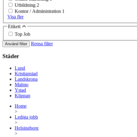
Utbildning
2
Kontor / Administration
1
Visa fler
Etikett
Top Job
Rensa filter
Använd filter
Städer
Lund
Kristianstad
Landskrona
Malmo
Ystad
Klippan
Home
>
Lediga jobb
>
Helsingborg
>