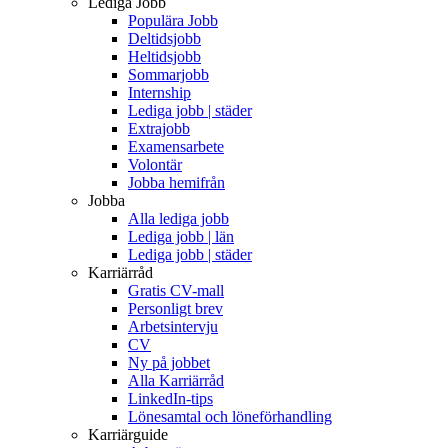
Lediga Jobb
Populära Jobb
Deltidsjobb
Heltidsjobb
Sommarjobb
Internship
Lediga jobb | städer
Extrajobb
Examensarbete
Volontär
Jobba hemifrån
Jobba
Alla lediga jobb
Lediga jobb | län
Lediga jobb | städer
Karriärråd
Gratis CV-mall
Personligt brev
Arbetsintervju
CV
Ny på jobbet
Alla Karriärråd
LinkedIn-tips
Lönesamtal och löneförhandling
Karriärguide