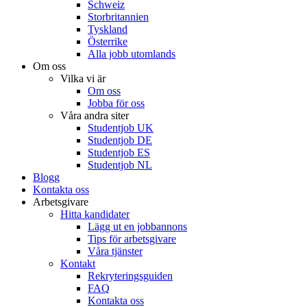
Schweiz
Storbritannien
Tyskland
Österrike
Alla jobb utomlands
Om oss
Vilka vi är
Om oss
Jobba för oss
Våra andra siter
Studentjob UK
Studentjob DE
Studentjob ES
Studentjob NL
Blogg
Kontakta oss
Arbetsgivare
Hitta kandidater
Lägg ut en jobbannons
Tips för arbetsgivare
Våra tjänster
Kontakt
Rekryteringsguiden
FAQ
Kontakta oss