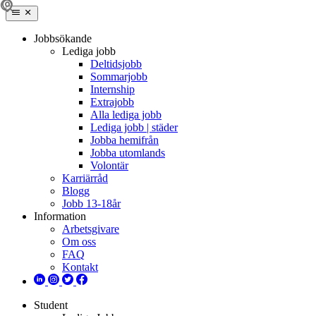
Jobbsökande
Lediga jobb
Deltidsjobb
Sommarjobb
Internship
Extrajobb
Alla lediga jobb
Lediga jobb | städer
Jobba hemifrån
Jobba utomlands
Volontär
Karriärråd
Blogg
Jobb 13-18år
Information
Arbetsgivare
Om oss
FAQ
Kontakt
Student