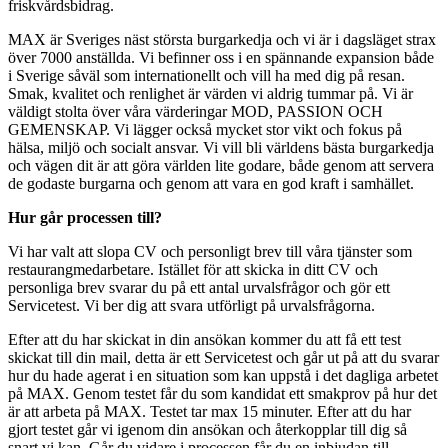
friskvårdsbidrag.
MAX är Sveriges näst största burgarkedja och vi är i dagsläget strax
över 7000 anställda. Vi befinner oss i en spännande expansion både
i Sverige såväl som internationellt och vill ha med dig på resan.
Smak, kvalitet och renlighet är värden vi aldrig tummar på. Vi är
väldigt stolta över våra värderingar MOD, PASSION OCH
GEMENSKAP. Vi lägger också mycket stor vikt och fokus på
hälsa, miljö och socialt ansvar. Vi vill bli världens bästa burgarkedja
och vägen dit är att göra världen lite godare, både genom att servera
de godaste burgarna och genom att vara en god kraft i samhället.
Hur går processen till?
Vi har valt att slopa CV och personligt brev till våra tjänster som
restaurangmedarbetare. Istället för att skicka in ditt CV och
personliga brev svarar du på ett antal urvalsfrågor och gör ett
Servicetest. Vi ber dig att svara utförligt på urvalsfrågorna.
Efter att du har skickat in din ansökan kommer du att få ett test
skickat till din mail, detta är ett Servicetest och går ut på att du svarar
hur du hade agerat i en situation som kan uppstå i det dagliga arbetet
på MAX. Genom testet får du som kandidat ett smakprov på hur det
är att arbeta på MAX. Testet tar max 15 minuter. Efter att du har
gjort testet går vi igenom din ansökan och återkopplar till dig så
snart vi kan. Går du vidare i processen får du en inbjudan till