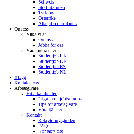
Schweiz
Storbritannien
Tyskland
Österrike
Alla jobb utomlands
Om oss
Vilka vi är
Om oss
Jobba för oss
Våra andra siter
Studentjob UK
Studentjob DE
Studentjob ES
Studentjob NL
Blogg
Kontakta oss
Arbetsgivare
Hitta kandidater
Lägg ut en jobbannons
Tips för arbetsgivare
Våra tjänster
Kontakt
Rekryteringsguiden
FAQ
Kontakta oss