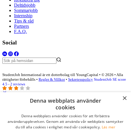
Deltidsjobb
Sommarjobb
Internship
Tips & råd
Partners
F.A.Q.
Social
StudentJob International är ett dotterbolag till YoungCapital • © 2026 • Alla
rättigheter förbehålls •
Regler & Villkor
•
Sekretesspolicy
StudentJob SE score
4.5 - 2 reviews
×
Denna webbplats använder
Logga in som företag
cookies
Denna webbplats använder cookies för att förbättra
E-post
*
användarupplevelsen. Genom att använda vår webbplats samtycker
du till alla cookies i enlighet med vår cookiepolicy.
Läs mer
Lösenord