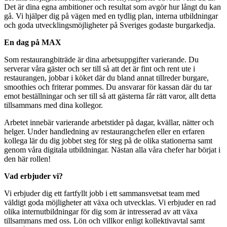
Det är dina egna ambitioner och resultat som avgör hur långt du kan
gå. Vi hjälper dig på vägen med en tydlig plan, interna utbildningar
och goda utvecklingsmöjligheter på Sveriges godaste burgarkedja.
En dag på MAX
Som restaurangbiträde är dina arbetsuppgifter varierande. Du
serverar våra gäster och ser till så att det är fint och rent ute i
restaurangen, jobbar i köket där du bland annat tillreder burgare,
smoothies och friterar pommes. Du ansvarar för kassan där du tar
emot beställningar och ser till så att gästerna får rätt varor, allt detta
tillsammans med dina kollegor.
Arbetet innebär varierande arbetstider på dagar, kvällar, nätter och
helger. Under handledning av restaurangchefen eller en erfaren
kollega lär du dig jobbet steg för steg på de olika stationerna samt
genom våra digitala utbildningar. Nästan alla våra chefer har börjat i
den här rollen!
Vad erbjuder vi?
Vi erbjuder dig ett fartfyllt jobb i ett sammansvetsat team med
väldigt goda möjligheter att växa och utvecklas. Vi erbjuder en rad
olika internutbildningar för dig som är intresserad av att växa
tillsammans med oss. Lön och villkor enligt kollektivavtal samt