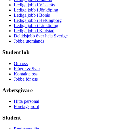
Lediga jobb i Västerås
Lediga jobb i Jönköping
Lediga jobb i Borås
Lediga jobb i Helsingborg
Lediga jobb i Linköping
Lediga jobb i Karlstad
Deltidsjobb över hela Sverige
Jobba utomlands
StudentJob
Om oss
Frågor & Svar
Kontakta oss
Jobba för oss
Arbetsgivare
Hitta personal
Företagsprofil
Student
Registrera dig