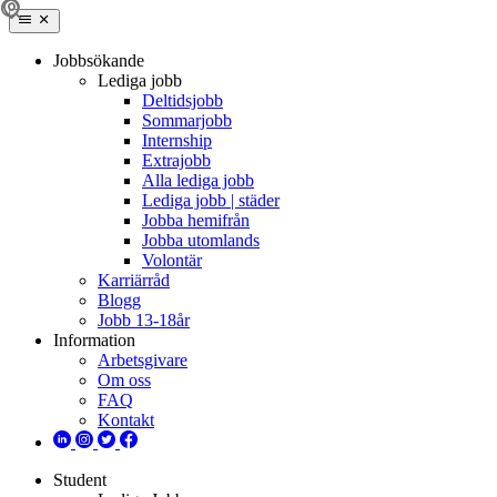
Jobbsökande
Lediga jobb
Deltidsjobb
Sommarjobb
Internship
Extrajobb
Alla lediga jobb
Lediga jobb | städer
Jobba hemifrån
Jobba utomlands
Volontär
Karriärråd
Blogg
Jobb 13-18år
Information
Arbetsgivare
Om oss
FAQ
Kontakt
Student