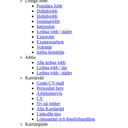
Lediga Jobb
Populära Jobb
Deltidsjobb
Heltidsjobb
Sommarjobb
Internship
Lediga jobb | städer
Extrajobb
Examensarbete
Volontär
Jobba hemifrån
Jobba
Alla lediga jobb
Lediga jobb | län
Lediga jobb | städer
Karriärråd
Gratis CV-mall
Personligt brev
Arbetsintervju
CV
Ny på jobbet
Alla Karriärråd
LinkedIn-tips
Lönesamtal och löneförhandling
Karriärguide