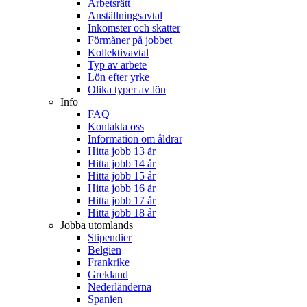
Arbetsrätt
Anställningsavtal
Inkomster och skatter
Förmåner på jobbet
Kollektivavtal
Typ av arbete
Lön efter yrke
Olika typer av lön
Info
FAQ
Kontakta oss
Information om åldrar
Hitta jobb 13 år
Hitta jobb 14 år
Hitta jobb 15 år
Hitta jobb 16 år
Hitta jobb 17 år
Hitta jobb 18 år
Jobba utomlands
Stipendier
Belgien
Frankrike
Grekland
Nederländerna
Spanien