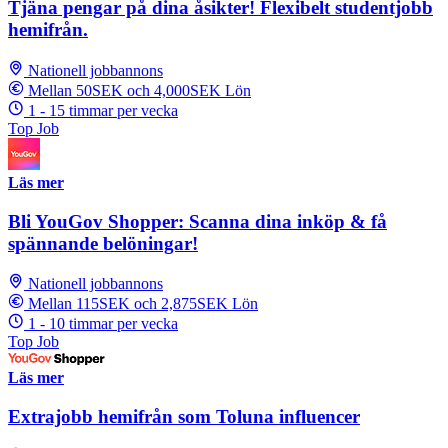
Tjäna pengar på dina åsikter! Flexibelt studentjobb
hemifrån.
Nationell jobbannons
Mellan 50SEK och 4,000SEK Lön
1 - 15 timmar per vecka
Top Job
Läs mer
Bli YouGov Shopper: Scanna dina inköp & få
spännande belöningar!
Nationell jobbannons
Mellan 115SEK och 2,875SEK Lön
1 - 10 timmar per vecka
Top Job
Läs mer
Extrajobb hemifrån som Toluna influencer