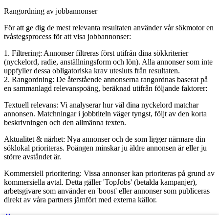
Rangordning av jobbannonser
För att ge dig de mest relevanta resultaten använder vår sökmotor en
tvåstegsprocess för att visa jobbannonser:
1. Filtrering: Annonser filtreras först utifrån dina sökkriterier
(nyckelord, radie, anställningsform och lön). Alla annonser som inte
uppfyller dessa obligatoriska krav utesluts från resultaten.
2. Rangordning: De återstående annonserna rangordnas baserat på
en sammanlagd relevanspoäng, beräknad utifrån följande faktorer:
Textuell relevans: Vi analyserar hur väl dina nyckelord matchar
annonsen. Matchningar i jobbtiteln väger tyngst, följt av den korta
beskrivningen och den allmänna texten.
Aktualitet & närhet: Nya annonser och de som ligger närmare din
söklokal prioriteras. Poängen minskar ju äldre annonsen är eller ju
större avståndet är.
Kommersiell prioritering: Vissa annonser kan prioriteras på grund av
kommersiella avtal. Detta gäller 'TopJobs' (betalda kampanjer),
arbetsgivare som använder en 'boost' eller annonser som publiceras
direkt av våra partners jämfört med externa källor.