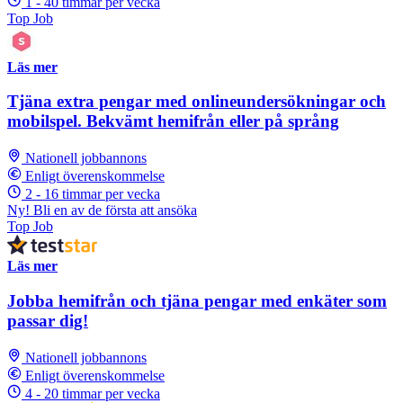
1 - 40 timmar per vecka
Top Job
Läs mer
Tjäna extra pengar med onlineundersökningar och
mobilspel. Bekvämt hemifrån eller på språng
Nationell jobbannons
Enligt överenskommelse
2 - 16 timmar per vecka
Ny! Bli en av de första att ansöka
Top Job
Läs mer
Jobba hemifrån och tjäna pengar med enkäter som
passar dig!
Nationell jobbannons
Enligt överenskommelse
4 - 20 timmar per vecka