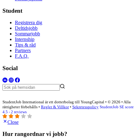
Student
Registrera dig
Deltidsjobb
Sommarjobb
Internship
Tips & råd
Partners
F.A.Q.
Social
StudentJob International är ett dotterbolag till YoungCapital • © 2026 • Alla
rättigheter förbehålls •
Regler & Villkor
•
Sekretesspolicy
StudentJob SE score
4.5 - 2 reviews
Close
Hur rangordnar vi jobb?