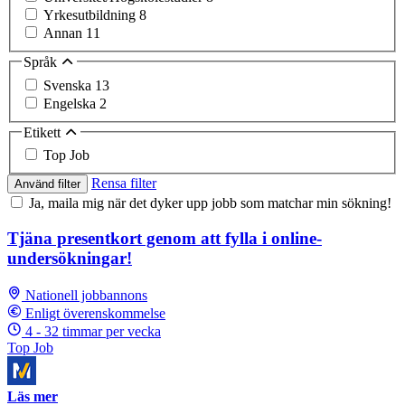
Yrkesutbildning
8
Annan
11
Språk
Svenska
13
Engelska
2
Etikett
Top Job
Rensa filter
Använd filter
Ja, maila mig när det dyker upp jobb som matchar min sökning!
Tjäna presentkort genom att fylla i online-
undersökningar!
Nationell jobbannons
Enligt överenskommelse
4 - 32 timmar per vecka
Top Job
Läs mer