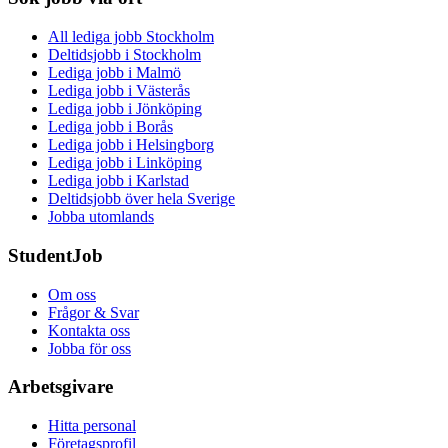
All lediga jobb Stockholm
Deltidsjobb i Stockholm
Lediga jobb i Malmö
Lediga jobb i Västerås
Lediga jobb i Jönköping
Lediga jobb i Borås
Lediga jobb i Helsingborg
Lediga jobb i Linköping
Lediga jobb i Karlstad
Deltidsjobb över hela Sverige
Jobba utomlands
StudentJob
Om oss
Frågor & Svar
Kontakta oss
Jobba för oss
Arbetsgivare
Hitta personal
Företagsprofil