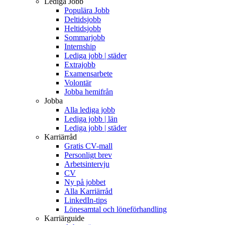
Lediga Jobb
Populära Jobb
Deltidsjobb
Heltidsjobb
Sommarjobb
Internship
Lediga jobb | städer
Extrajobb
Examensarbete
Volontär
Jobba hemifrån
Jobba
Alla lediga jobb
Lediga jobb | län
Lediga jobb | städer
Karriärråd
Gratis CV-mall
Personligt brev
Arbetsintervju
CV
Ny på jobbet
Alla Karriärråd
LinkedIn-tips
Lönesamtal och löneförhandling
Karriärguide