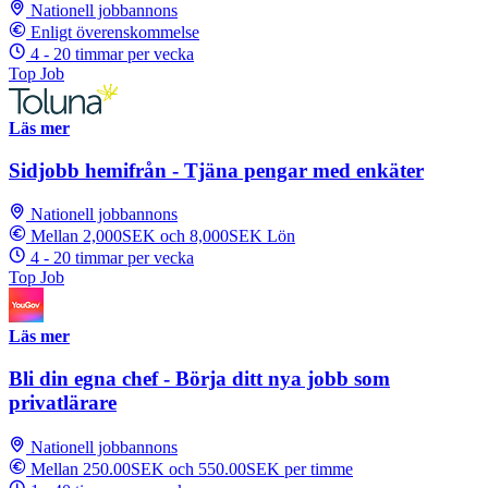
Nationell jobbannons
Enligt överenskommelse
4 - 20 timmar per vecka
Top Job
Läs mer
Sidjobb hemifrån - Tjäna pengar med enkäter
Nationell jobbannons
Mellan 2,000SEK och 8,000SEK Lön
4 - 20 timmar per vecka
Top Job
Läs mer
Bli din egna chef - Börja ditt nya jobb som
privatlärare
Nationell jobbannons
Mellan 250.00SEK och 550.00SEK per timme