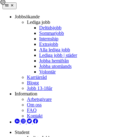
Jobbsökande
Lediga jobb
Deltidsjobb
Sommarjobb
Internship
Extrajobb
Alla lediga jobb
Lediga jobb | städer
Jobba hemifrån
Jobba utomlands
Volontär
Karriärråd
Blogg
Jobb 13-18år
Information
Arbetsgivare
Om oss
FAQ
Kontakt
Student