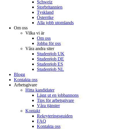
Schweiz
Storbritannien
Tyskland
Österrike
Alla jobb utomlands
Om oss
Vilka vi är
Om oss
Jobba för oss
Våra andra siter
Studentjob UK
Studentjob DE
Studentjob ES
Studentjob NL
Blogg
Kontakta oss
Arbetsgivare
Hitta kandidater
Lägg ut en jobbannons
Tips för arbetsgivare
Våra tjänster
Kontakt
Rekryteringsguiden
FAQ
Kontakta oss