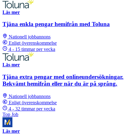
Läs mer
Tjäna enkla pengar hemifrån med Toluna
Nationell jobbannons
Enligt överenskommelse
4 - 15 timmar per vecka
Läs mer
Tjäna extra pengar med onlineundersökningar.
Bekvämt hemifrån eller när du är på språng.
Nationell jobbannons
Enligt överenskommelse
4 - 32 timmar per vecka
Top Job
Läs mer