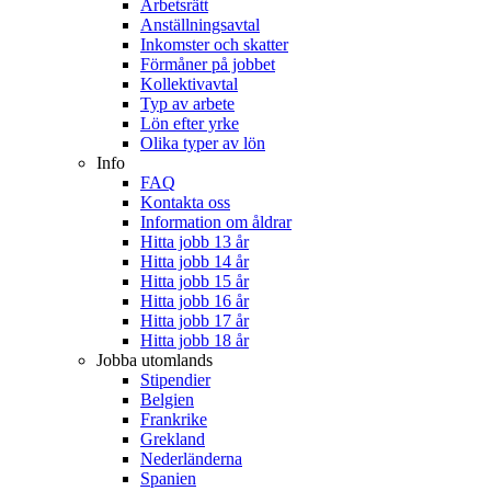
Arbetsrätt
Anställningsavtal
Inkomster och skatter
Förmåner på jobbet
Kollektivavtal
Typ av arbete
Lön efter yrke
Olika typer av lön
Info
FAQ
Kontakta oss
Information om åldrar
Hitta jobb 13 år
Hitta jobb 14 år
Hitta jobb 15 år
Hitta jobb 16 år
Hitta jobb 17 år
Hitta jobb 18 år
Jobba utomlands
Stipendier
Belgien
Frankrike
Grekland
Nederländerna
Spanien