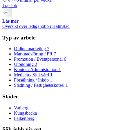
4 - 40 timmar per vecka
Top Job
Läs mer
Översikt över lediga jobb i Halmstad
Typ av arbete
Online marketing
7
Marknadsföring / PR
7
Promotion / Eventpersonal
6
Utbildning
2
Kontor / Administration
1
Medicin / Sjukvård
1
Försäljning / Inköp
1
Städning / Fastighetsskötsel
1
Städer
Varberg
Kungsbacka
Falkenberg
Sök jobb via ort