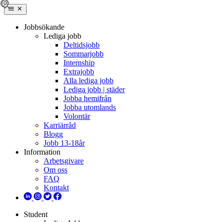
Jobbsökande
Lediga jobb
Deltidsjobb
Sommarjobb
Internship
Extrajobb
Alla lediga jobb
Lediga jobb | städer
Jobba hemifrån
Jobba utomlands
Volontär
Karriärråd
Blogg
Jobb 13-18år
Information
Arbetsgivare
Om oss
FAQ
Kontakt
Student