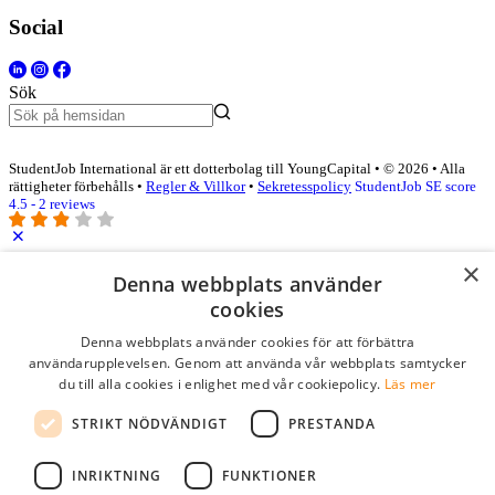
Social
Sök
StudentJob International är ett dotterbolag till YoungCapital • © 2026 • Alla
rättigheter förbehålls •
Regler & Villkor
•
Sekretesspolicy
StudentJob SE score
4.5 - 2 reviews
×
Logga in som företag
Denna webbplats använder
cookies
E-post
*
Denna webbplats använder cookies för att förbättra
användarupplevelsen. Genom att använda vår webbplats samtycker
du till alla cookies i enlighet med vår cookiepolicy.
Läs mer
Lösenord
STRIKT NÖDVÄNDIGT
PRESTANDA
kom ihåg mig
glömt ditt lösenord?
logga in
INRIKTNING
FUNKTIONER