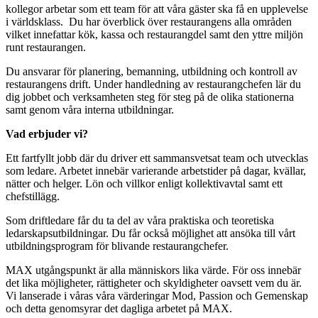
kollegor arbetar som ett team för att våra gäster ska få en upplevelse
i världsklass. Du har överblick över restaurangens alla områden
vilket innefattar kök, kassa och restaurangdel samt den yttre miljön
runt restaurangen.
Du ansvarar för planering, bemanning, utbildning och kontroll av
restaurangens drift. Under handledning av restaurangchefen lär du
dig jobbet och verksamheten steg för steg på de olika stationerna
samt genom våra interna utbildningar.
Vad erbjuder vi?
Ett fartfyllt jobb där du driver ett sammansvetsat team och utvecklas
som ledare. Arbetet innebär varierande arbetstider på dagar, kvällar,
nätter och helger. Lön och villkor enligt kollektivavtal samt ett
chefstillägg.
Som driftledare får du ta del av våra praktiska och teoretiska
ledarskapsutbildningar. Du får också möjlighet att ansöka till vårt
utbildningsprogram för blivande restaurangchefer.
MAX utgångspunkt är alla människors lika värde. För oss innebär
det lika möjligheter, rättigheter och skyldigheter oavsett vem du är.
Vi lanserade i våras våra värderingar Mod, Passion och Gemenskap
och detta genomsyrar det dagliga arbetet på MAX.