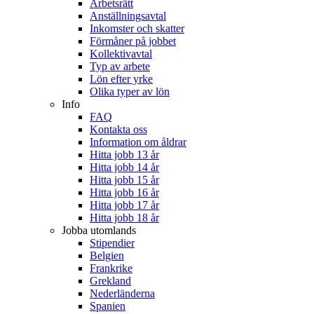
Arbetsrätt
Anställningsavtal
Inkomster och skatter
Förmåner på jobbet
Kollektivavtal
Typ av arbete
Lön efter yrke
Olika typer av lön
Info
FAQ
Kontakta oss
Information om åldrar
Hitta jobb 13 år
Hitta jobb 14 år
Hitta jobb 15 år
Hitta jobb 16 år
Hitta jobb 17 år
Hitta jobb 18 år
Jobba utomlands
Stipendier
Belgien
Frankrike
Grekland
Nederländerna
Spanien