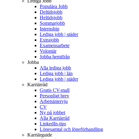
Lediga Jobb
Populära Jobb
Deltidsjobb
Heltidsjobb
Sommarjobb
Internship
Lediga jobb | städer
Extrajobb
Examensarbete
Volontär
Jobba hemifrån
Jobba
Alla lediga jobb
Lediga jobb | län
Lediga jobb | städer
Karriärråd
Gratis CV-mall
Personligt brev
Arbetsintervju
CV
Ny på jobbet
Alla Karriärråd
LinkedIn-tips
Lönesamtal och löneförhandling
Karriärguide