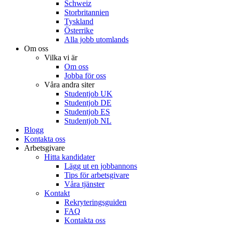
Schweiz
Storbritannien
Tyskland
Österrike
Alla jobb utomlands
Om oss
Vilka vi är
Om oss
Jobba för oss
Våra andra siter
Studentjob UK
Studentjob DE
Studentjob ES
Studentjob NL
Blogg
Kontakta oss
Arbetsgivare
Hitta kandidater
Lägg ut en jobbannons
Tips för arbetsgivare
Våra tjänster
Kontakt
Rekryteringsguiden
FAQ
Kontakta oss