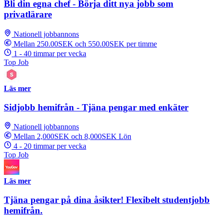
Bli din egna chef - Börja ditt nya jobb som
privatlärare
Nationell jobbannons
Mellan 250.00SEK och 550.00SEK per timme
1 - 40 timmar per vecka
Top Job
Läs mer
Sidjobb hemifrån - Tjäna pengar med enkäter
Nationell jobbannons
Mellan 2,000SEK och 8,000SEK Lön
4 - 20 timmar per vecka
Top Job
Läs mer
Tjäna pengar på dina åsikter! Flexibelt studentjobb
hemifrån.