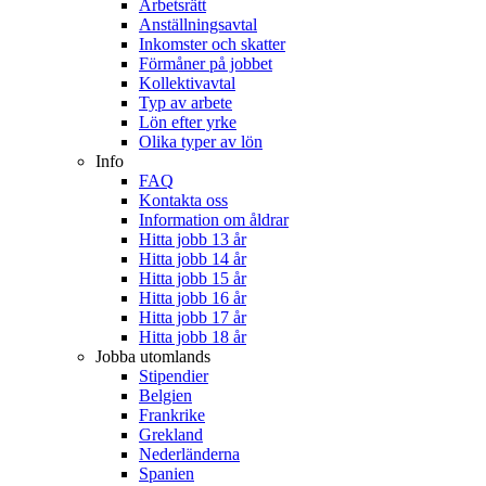
Arbetsrätt
Anställningsavtal
Inkomster och skatter
Förmåner på jobbet
Kollektivavtal
Typ av arbete
Lön efter yrke
Olika typer av lön
Info
FAQ
Kontakta oss
Information om åldrar
Hitta jobb 13 år
Hitta jobb 14 år
Hitta jobb 15 år
Hitta jobb 16 år
Hitta jobb 17 år
Hitta jobb 18 år
Jobba utomlands
Stipendier
Belgien
Frankrike
Grekland
Nederländerna
Spanien