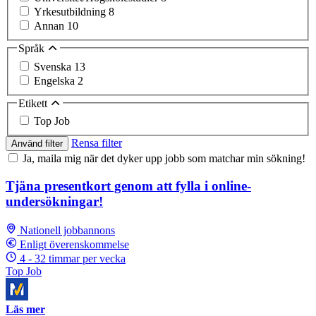
Yrkesutbildning
8
Annan
10
Språk
Svenska
13
Engelska
2
Etikett
Top Job
Rensa filter
Använd filter
Ja, maila mig när det dyker upp jobb som matchar min sökning!
Tjäna presentkort genom att fylla i online-
undersökningar!
Nationell jobbannons
Enligt överenskommelse
4 - 32 timmar per vecka
Top Job
Läs mer