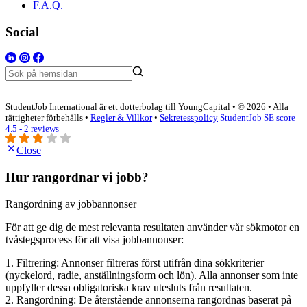
F.A.Q.
Social
StudentJob International är ett dotterbolag till YoungCapital • © 2026 • Alla
rättigheter förbehålls •
Regler & Villkor
•
Sekretesspolicy
StudentJob SE score
4.5 - 2 reviews
Close
Hur rangordnar vi jobb?
Rangordning av jobbannonser
För att ge dig de mest relevanta resultaten använder vår sökmotor en
tvåstegsprocess för att visa jobbannonser:
1. Filtrering: Annonser filtreras först utifrån dina sökkriterier
(nyckelord, radie, anställningsform och lön). Alla annonser som inte
uppfyller dessa obligatoriska krav utesluts från resultaten.
2. Rangordning: De återstående annonserna rangordnas baserat på