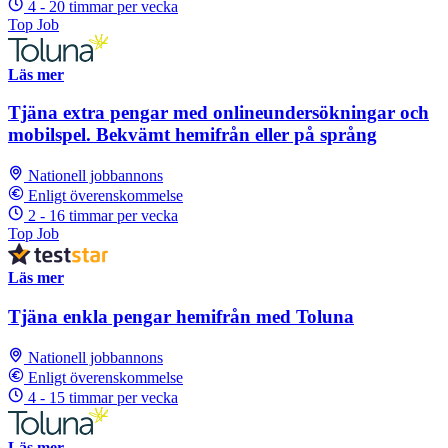
4 - 20 timmar per vecka
Top Job
Läs mer
Tjäna extra pengar med onlineundersökningar och
mobilspel. Bekvämt hemifrån eller på språng
Nationell jobbannons
Enligt överenskommelse
2 - 16 timmar per vecka
Top Job
Läs mer
Tjäna enkla pengar hemifrån med Toluna
Nationell jobbannons
Enligt överenskommelse
4 - 15 timmar per vecka
Läs mer