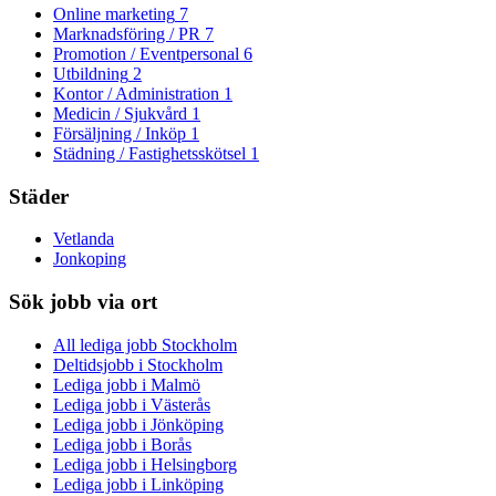
Online marketing
7
Marknadsföring / PR
7
Promotion / Eventpersonal
6
Utbildning
2
Kontor / Administration
1
Medicin / Sjukvård
1
Försäljning / Inköp
1
Städning / Fastighetsskötsel
1
Städer
Vetlanda
Jonkoping
Sök jobb via ort
All lediga jobb Stockholm
Deltidsjobb i Stockholm
Lediga jobb i Malmö
Lediga jobb i Västerås
Lediga jobb i Jönköping
Lediga jobb i Borås
Lediga jobb i Helsingborg
Lediga jobb i Linköping