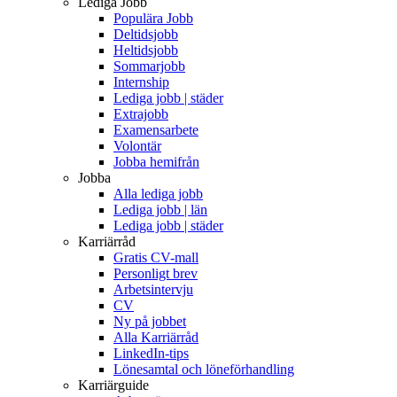
Lediga Jobb
Populära Jobb
Deltidsjobb
Heltidsjobb
Sommarjobb
Internship
Lediga jobb | städer
Extrajobb
Examensarbete
Volontär
Jobba hemifrån
Jobba
Alla lediga jobb
Lediga jobb | län
Lediga jobb | städer
Karriärråd
Gratis CV-mall
Personligt brev
Arbetsintervju
CV
Ny på jobbet
Alla Karriärråd
LinkedIn-tips
Lönesamtal och löneförhandling
Karriärguide