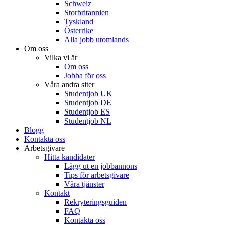
Schweiz
Storbritannien
Tyskland
Österrike
Alla jobb utomlands
Om oss
Vilka vi är
Om oss
Jobba för oss
Våra andra siter
Studentjob UK
Studentjob DE
Studentjob ES
Studentjob NL
Blogg
Kontakta oss
Arbetsgivare
Hitta kandidater
Lägg ut en jobbannons
Tips för arbetsgivare
Våra tjänster
Kontakt
Rekryteringsguiden
FAQ
Kontakta oss