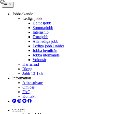
Jobbsökande
Lediga jobb
Deltidsjobb
Sommarjobb
Internship
Extrajobb
Alla lediga jobb
Lediga jobb | städer
Jobba hemifrån
Jobba utomlands
Volontär
Karriärråd
Blogg
Jobb 13-18år
Information
Arbetsgivare
Om oss
FAQ
Kontakt
Student