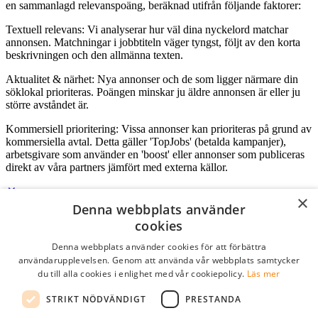
en sammanlagd relevanspoäng, beräknad utifrån följande faktorer:
Textuell relevans: Vi analyserar hur väl dina nyckelord matchar
annonsen. Matchningar i jobbtiteln väger tyngst, följt av den korta
beskrivningen och den allmänna texten.
Aktualitet & närhet: Nya annonser och de som ligger närmare din
söklokal prioriteras. Poängen minskar ju äldre annonsen är eller ju
större avståndet är.
Kommersiell prioritering: Vissa annonser kan prioriteras på grund av
kommersiella avtal. Detta gäller 'TopJobs' (betalda kampanjer),
arbetsgivare som använder en 'boost' eller annonser som publiceras
direkt av våra partners jämfört med externa källor.
×
Denna webbplats använder
Logga in som företag
cookies
Denna webbplats använder cookies för att förbättra
E-post
*
användarupplevelsen. Genom att använda vår webbplats samtycker
du till alla cookies i enlighet med vår cookiepolicy.
Läs mer
Lösenord
STRIKT NÖDVÄNDIGT
PRESTANDA
kom ihåg mig
glömt ditt lösenord?