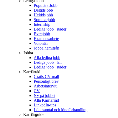
Lediga Jobb
Populära Jobb
Deltidsjobb
Heltidsjobb
Sommarjobb
Internship
Lediga jobb | städer
Extrajobb
Examensarbete
Volontär
Jobba hemifrån
Jobba
Alla lediga jobb
Lediga jobb | län
Lediga jobb | städer
Karriärråd
Gratis CV-mall
Personligt brev
Arbetsintervju
CV
Ny på jobbet
Alla Karriärråd
LinkedIn-tips
Lönesamtal och löneförhandling
Karriärguide