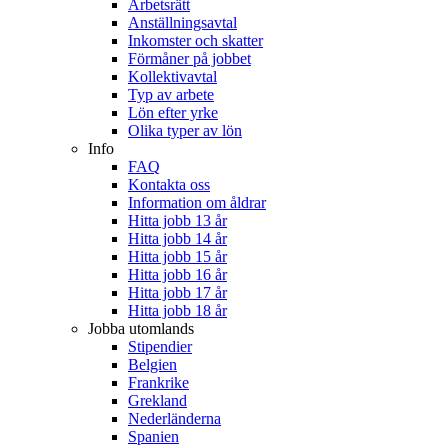
Arbetsrätt
Anställningsavtal
Inkomster och skatter
Förmåner på jobbet
Kollektivavtal
Typ av arbete
Lön efter yrke
Olika typer av lön
Info
FAQ
Kontakta oss
Information om åldrar
Hitta jobb 13 år
Hitta jobb 14 år
Hitta jobb 15 år
Hitta jobb 16 år
Hitta jobb 17 år
Hitta jobb 18 år
Jobba utomlands
Stipendier
Belgien
Frankrike
Grekland
Nederländerna
Spanien