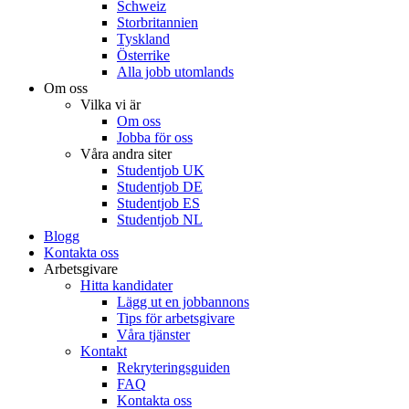
Schweiz
Storbritannien
Tyskland
Österrike
Alla jobb utomlands
Om oss
Vilka vi är
Om oss
Jobba för oss
Våra andra siter
Studentjob UK
Studentjob DE
Studentjob ES
Studentjob NL
Blogg
Kontakta oss
Arbetsgivare
Hitta kandidater
Lägg ut en jobbannons
Tips för arbetsgivare
Våra tjänster
Kontakt
Rekryteringsguiden
FAQ
Kontakta oss