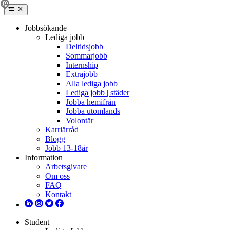
Jobbsökande
Lediga jobb
Deltidsjobb
Sommarjobb
Internship
Extrajobb
Alla lediga jobb
Lediga jobb | städer
Jobba hemifrån
Jobba utomlands
Volontär
Karriärråd
Blogg
Jobb 13-18år
Information
Arbetsgivare
Om oss
FAQ
Kontakt
Student