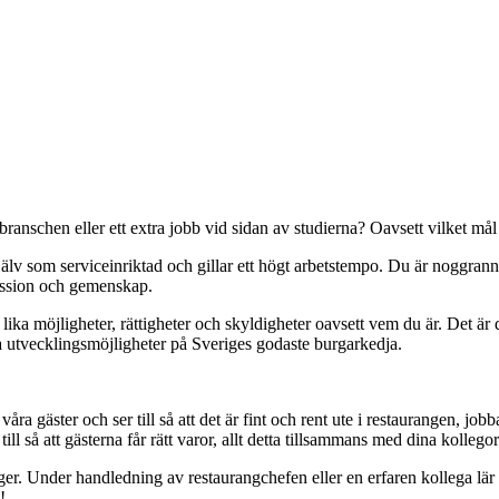
ranschen eller ett extra jobb vid sidan av studierna? Oavsett vilket mål 
jälv som serviceinriktad och gillar ett högt arbetstempo. Du är noggrann
passion och gemenskap.
ika möjligheter, rättigheter och skyldigheter oavsett vem du är. Det är
a utvecklingsmöjligheter på Sveriges godaste burgarkedja.
a gäster och ser till så att det är fint och rent ute i restaurangen, jobb
l så att gästerna får rätt varor, allt detta tillsammans med dina kollego
lger. Under handledning av restaurangchefen eller en erfaren kollega lär
!