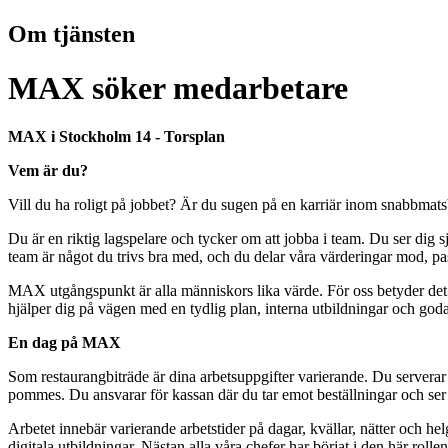
Om tjänsten
MAX söker medarbetare
MAX i Stockholm 14 - Torsplan
Vem är du?
Vill du ha roligt på jobbet? Är du sugen på en karriär inom snabbmatsb
Du är en riktig lagspelare och tycker om att jobba i team. Du ser dig s
team är något du trivs bra med, och du delar våra värderingar mod, 
MAX utgångspunkt är alla människors lika värde. För oss betyder det l
hjälper dig på vägen med en tydlig plan, interna utbildningar och god
En dag på MAX
Som restaurangbiträde är dina arbetsuppgifter varierande. Du serverar vår
pommes. Du ansvarar för kassan där du tar emot beställningar och ser til
Arbetet innebär varierande arbetstider på dagar, kvällar, nätter och he
digitala utbildningar. Nästan alla våra chefer har börjat i den här rollen