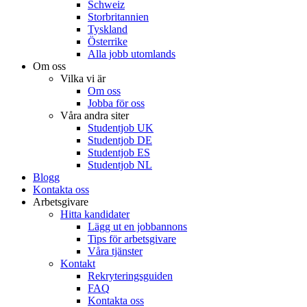
Schweiz
Storbritannien
Tyskland
Österrike
Alla jobb utomlands
Om oss
Vilka vi är
Om oss
Jobba för oss
Våra andra siter
Studentjob UK
Studentjob DE
Studentjob ES
Studentjob NL
Blogg
Kontakta oss
Arbetsgivare
Hitta kandidater
Lägg ut en jobbannons
Tips för arbetsgivare
Våra tjänster
Kontakt
Rekryteringsguiden
FAQ
Kontakta oss