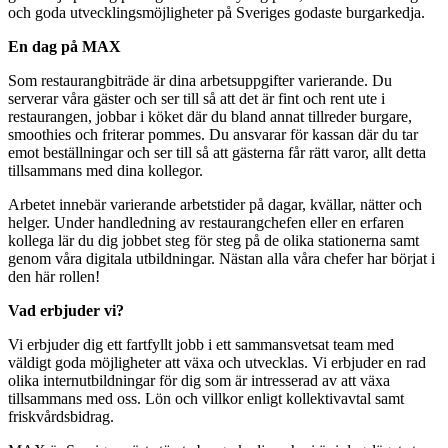
och goda utvecklingsmöjligheter på Sveriges godaste burgarkedja.
En dag på MAX
Som restaurangbiträde är dina arbetsuppgifter varierande. Du
serverar våra gäster och ser till så att det är fint och rent ute i
restaurangen, jobbar i köket där du bland annat tillreder burgare,
smoothies och friterar pommes. Du ansvarar för kassan där du tar
emot beställningar och ser till så att gästerna får rätt varor, allt detta
tillsammans med dina kollegor.
Arbetet innebär varierande arbetstider på dagar, kvällar, nätter och
helger. Under handledning av restaurangchefen eller en erfaren
kollega lär du dig jobbet steg för steg på de olika stationerna samt
genom våra digitala utbildningar. Nästan alla våra chefer har börjat i
den här rollen!
Vad erbjuder vi?
Vi erbjuder dig ett fartfyllt jobb i ett sammansvetsat team med
väldigt goda möjligheter att växa och utvecklas. Vi erbjuder en rad
olika internutbildningar för dig som är intresserad av att växa
tillsammans med oss. Lön och villkor enligt kollektivavtal samt
friskvårdsbidrag.