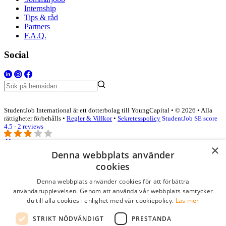
Internship
Tips & råd
Partners
F.A.Q.
Social
StudentJob International är ett dotterbolag till YoungCapital • © 2026 • Alla
rättigheter förbehålls •
Regler & Villkor
•
Sekretesspolicy
StudentJob SE score
4.5 - 2 reviews
×
Denna webbplats använder
Logga in som företag
cookies
Denna webbplats använder cookies för att förbättra
E-post
*
användarupplevelsen. Genom att använda vår webbplats samtycker
du till alla cookies i enlighet med vår cookiepolicy.
Läs mer
Lösenord
STRIKT NÖDVÄNDIGT
PRESTANDA
kom ihåg mig