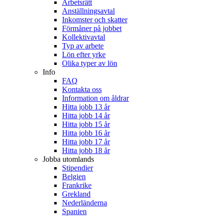
Arbetsrätt
Anställningsavtal
Inkomster och skatter
Förmåner på jobbet
Kollektivavtal
Typ av arbete
Lön efter yrke
Olika typer av lön
Info
FAQ
Kontakta oss
Information om åldrar
Hitta jobb 13 år
Hitta jobb 14 år
Hitta jobb 15 år
Hitta jobb 16 år
Hitta jobb 17 år
Hitta jobb 18 år
Jobba utomlands
Stipendier
Belgien
Frankrike
Grekland
Nederländerna
Spanien