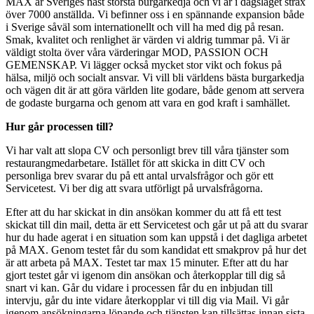
MAX är Sveriges näst största burgarkedja och vi är i dagsläget strax
över 7000 anställda. Vi befinner oss i en spännande expansion både
i Sverige såväl som internationellt och vill ha med dig på resan.
Smak, kvalitet och renlighet är värden vi aldrig tummar på. Vi är
väldigt stolta över våra värderingar MOD, PASSION OCH
GEMENSKAP. Vi lägger också mycket stor vikt och fokus på
hälsa, miljö och socialt ansvar. Vi vill bli världens bästa burgarkedja
och vägen dit är att göra världen lite godare, både genom att servera
de godaste burgarna och genom att vara en god kraft i samhället.
Hur går processen till?
Vi har valt att slopa CV och personligt brev till våra tjänster som
restaurangmedarbetare. Istället för att skicka in ditt CV och
personliga brev svarar du på ett antal urvalsfrågor och gör ett
Servicetest. Vi ber dig att svara utförligt på urvalsfrågorna.
Efter att du har skickat in din ansökan kommer du att få ett test
skickat till din mail, detta är ett Servicetest och går ut på att du svarar
hur du hade agerat i en situation som kan uppstå i det dagliga arbetet
på MAX. Genom testet får du som kandidat ett smakprov på hur det
är att arbeta på MAX. Testet tar max 15 minuter. Efter att du har
gjort testet går vi igenom din ansökan och återkopplar till dig så
snart vi kan. Går du vidare i processen får du en inbjudan till
intervju, går du inte vidare återkopplar vi till dig via Mail. Vi går
igenom ansökningarna löpande och tjänsten kan tillsättas innan sista