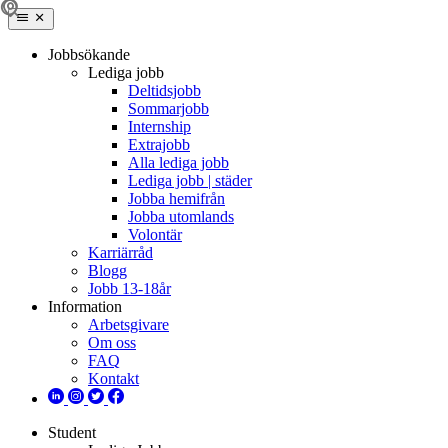
Jobbsökande
Lediga jobb
Deltidsjobb
Sommarjobb
Internship
Extrajobb
Alla lediga jobb
Lediga jobb | städer
Jobba hemifrån
Jobba utomlands
Volontär
Karriärråd
Blogg
Jobb 13-18år
Information
Arbetsgivare
Om oss
FAQ
Kontakt
Student