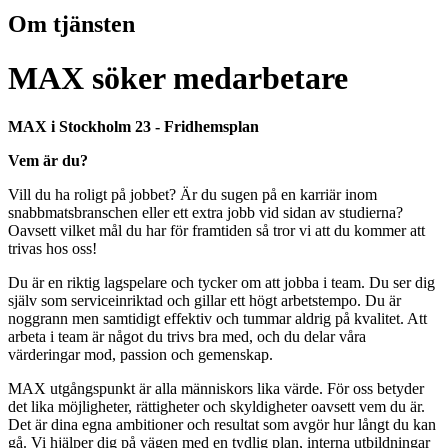
Om tjänsten
MAX söker medarbetare
MAX i Stockholm 23 - Fridhemsplan
Vem är du?
Vill du ha roligt på jobbet? Är du sugen på en karriär inom
snabbmatsbranschen eller ett extra jobb vid sidan av studierna?
Oavsett vilket mål du har för framtiden så tror vi att du kommer att
trivas hos oss!
Du är en riktig lagspelare och tycker om att jobba i team. Du ser dig
själv som serviceinriktad och gillar ett högt arbetstempo. Du är
noggrann men samtidigt effektiv och tummar aldrig på kvalitet. Att
arbeta i team är något du trivs bra med, och du delar våra
värderingar mod, passion och gemenskap.
MAX utgångspunkt är alla människors lika värde. För oss betyder
det lika möjligheter, rättigheter och skyldigheter oavsett vem du är.
Det är dina egna ambitioner och resultat som avgör hur långt du kan
gå. Vi hjälper dig på vägen med en tydlig plan, interna utbildningar