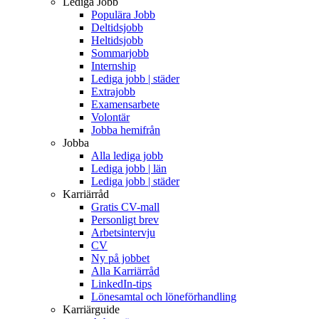
Lediga Jobb
Populära Jobb
Deltidsjobb
Heltidsjobb
Sommarjobb
Internship
Lediga jobb | städer
Extrajobb
Examensarbete
Volontär
Jobba hemifrån
Jobba
Alla lediga jobb
Lediga jobb | län
Lediga jobb | städer
Karriärråd
Gratis CV-mall
Personligt brev
Arbetsintervju
CV
Ny på jobbet
Alla Karriärråd
LinkedIn-tips
Lönesamtal och löneförhandling
Karriärguide