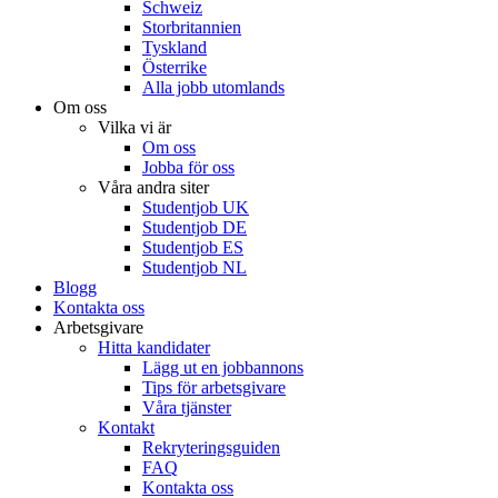
Schweiz
Storbritannien
Tyskland
Österrike
Alla jobb utomlands
Om oss
Vilka vi är
Om oss
Jobba för oss
Våra andra siter
Studentjob UK
Studentjob DE
Studentjob ES
Studentjob NL
Blogg
Kontakta oss
Arbetsgivare
Hitta kandidater
Lägg ut en jobbannons
Tips för arbetsgivare
Våra tjänster
Kontakt
Rekryteringsguiden
FAQ
Kontakta oss