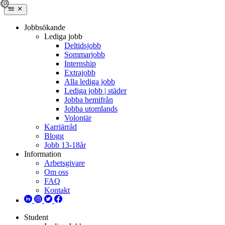
Jobbsökande
Lediga jobb
Deltidsjobb
Sommarjobb
Internship
Extrajobb
Alla lediga jobb
Lediga jobb | städer
Jobba hemifrån
Jobba utomlands
Volontär
Karriärråd
Blogg
Jobb 13-18år
Information
Arbetsgivare
Om oss
FAQ
Kontakt
Student