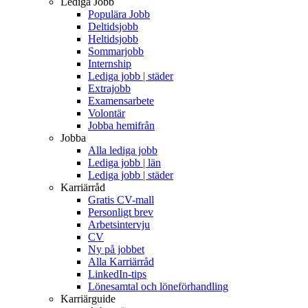
Lediga Jobb
Populära Jobb
Deltidsjobb
Heltidsjobb
Sommarjobb
Internship
Lediga jobb | städer
Extrajobb
Examensarbete
Volontär
Jobba hemifrån
Jobba
Alla lediga jobb
Lediga jobb | län
Lediga jobb | städer
Karriärråd
Gratis CV-mall
Personligt brev
Arbetsintervju
CV
Ny på jobbet
Alla Karriärråd
LinkedIn-tips
Lönesamtal och löneförhandling
Karriärguide