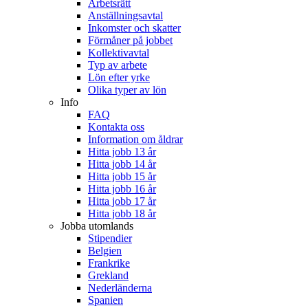
Arbetsrätt
Anställningsavtal
Inkomster och skatter
Förmåner på jobbet
Kollektivavtal
Typ av arbete
Lön efter yrke
Olika typer av lön
Info
FAQ
Kontakta oss
Information om åldrar
Hitta jobb 13 år
Hitta jobb 14 år
Hitta jobb 15 år
Hitta jobb 16 år
Hitta jobb 17 år
Hitta jobb 18 år
Jobba utomlands
Stipendier
Belgien
Frankrike
Grekland
Nederländerna
Spanien