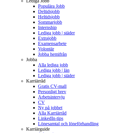
Lediga Jobb
Populära Jobb
Deltidsjobb
Heltidsjobb
Sommarjobb
Internship
Lediga jobb | städer
Extrajobb
Examensarbete
Volontär
Jobba hemifrån
Jobba
Alla lediga jobb
Lediga jobb | län
Lediga jobb | städer
Karriärråd
Gratis CV-mall
Personligt brev
Arbetsintervju
CV
Ny på jobbet
Alla Karriärråd
LinkedIn-tips
Lönesamtal och löneförhandling
Karriärguide