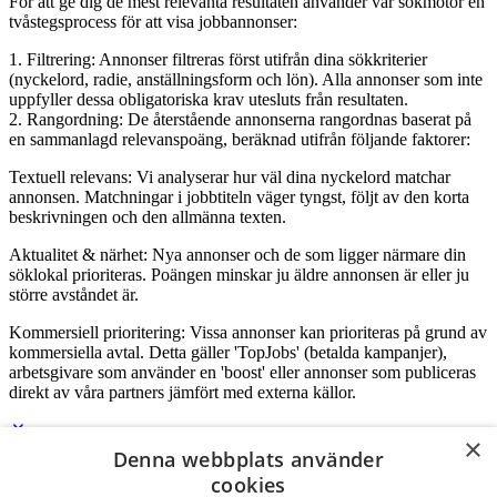
För att ge dig de mest relevanta resultaten använder vår sökmotor en
tvåstegsprocess för att visa jobbannonser:
1. Filtrering: Annonser filtreras först utifrån dina sökkriterier
(nyckelord, radie, anställningsform och lön). Alla annonser som inte
uppfyller dessa obligatoriska krav utesluts från resultaten.
2. Rangordning: De återstående annonserna rangordnas baserat på
en sammanlagd relevanspoäng, beräknad utifrån följande faktorer:
Textuell relevans: Vi analyserar hur väl dina nyckelord matchar
annonsen. Matchningar i jobbtiteln väger tyngst, följt av den korta
beskrivningen och den allmänna texten.
Aktualitet & närhet: Nya annonser och de som ligger närmare din
söklokal prioriteras. Poängen minskar ju äldre annonsen är eller ju
större avståndet är.
Kommersiell prioritering: Vissa annonser kan prioriteras på grund av
kommersiella avtal. Detta gäller 'TopJobs' (betalda kampanjer),
arbetsgivare som använder en 'boost' eller annonser som publiceras
direkt av våra partners jämfört med externa källor.
×
Denna webbplats använder
Logga in som företag
cookies