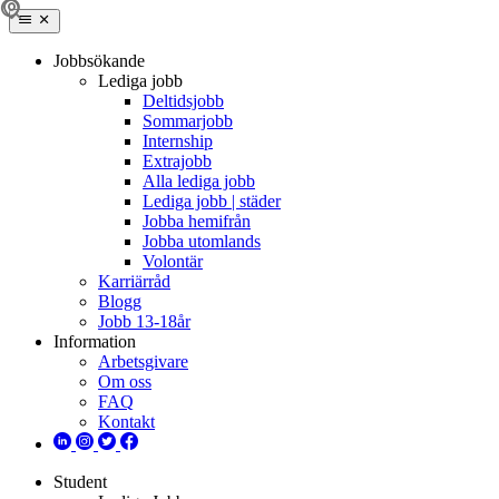
Jobbsökande
Lediga jobb
Deltidsjobb
Sommarjobb
Internship
Extrajobb
Alla lediga jobb
Lediga jobb | städer
Jobba hemifrån
Jobba utomlands
Volontär
Karriärråd
Blogg
Jobb 13-18år
Information
Arbetsgivare
Om oss
FAQ
Kontakt
Student