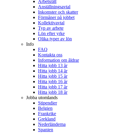
Arbetsrätt
Anställningsavtal
Inkomster och skatter
Förmåner på jobbet
Kollektivavtal
Typ av arbete
Lön efter yrke
Olika typer av lön
Info
FAQ
Kontakta oss
Information om åldrar
Hitta jobb 13 år
Hitta jobb 14 år
Hitta jobb 15 år
Hitta jobb 16 år
Hitta jobb 17 år
Hitta jobb 18 år
Jobba utomlands
Stipendier
Belgien
Frankrike
Grekland
Nederländerna
Spanien