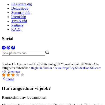
Registrera dig
Deltidsjobb
Sommarjobb
Internship
Tips & råd
Partners
F.A.Q.
Social
StudentJob International är ett dotterbolag till YoungCapital • © 2026 • Alla
rättigheter förbehålls •
Regler & Villkor
•
Sekretesspolicy
StudentJob SE score
4.5 - 2 reviews
Close
Hur rangordnar vi jobb?
Rangordning av jobbannonser