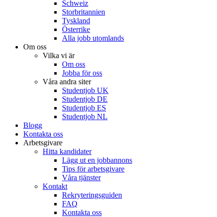
Schweiz
Storbritannien
Tyskland
Österrike
Alla jobb utomlands
Om oss
Vilka vi är
Om oss
Jobba för oss
Våra andra siter
Studentjob UK
Studentjob DE
Studentjob ES
Studentjob NL
Blogg
Kontakta oss
Arbetsgivare
Hitta kandidater
Lägg ut en jobbannons
Tips för arbetsgivare
Våra tjänster
Kontakt
Rekryteringsguiden
FAQ
Kontakta oss