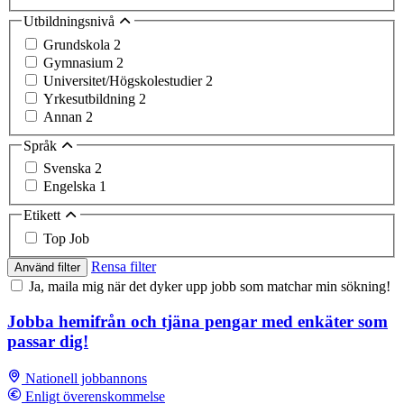
Utbildningsnivå
Grundskola
2
Gymnasium
2
Universitet/Högskolestudier
2
Yrkesutbildning
2
Annan
2
Språk
Svenska
2
Engelska
1
Etikett
Top Job
Rensa filter
Använd filter
Ja, maila mig när det dyker upp jobb som matchar min sökning!
Jobba hemifrån och tjäna pengar med enkäter som
passar dig!
Nationell jobbannons
Enligt överenskommelse