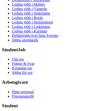
Lediga jobb i Malmö
Lediga jobb i Västerås
Lediga jobb i Jönköping
Lediga jobb i Borås
Lediga jobb i Helsingborg
Lediga jobb i Linköping
Lediga jobb i Karlstad
Deltidsjobb över hela Sverige
Jobba utomlands
StudentJob
Om oss
Frågor & Svar
Kontakta oss
Jobba för oss
Arbetsgivare
Hitta personal
Företagsprofil
Student