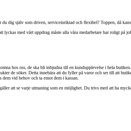
du dig själv som driven, serviceinriktad och flexibel? Toppen, då kanske 
r att lyckas med vårt uppdrag måste alla våra medarbetare har roligt på j
komna hos oss, de ska bli inbjudna till en kundupplevelse i hela butike
ukter de söker. Detta innebära att du fyller på varor och ser till att but
lpa dem vid behov och ta emot dem i kassan.
 gäller att se varje utmaning som en möjlighet. Du trivs med att ha mycke