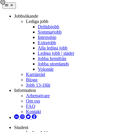
Jobbsökande
Lediga jobb
Deltidsjobb
Sommarjobb
Internship
Extrajobb
Alla lediga jobb
Lediga jobb | städer
Jobba hemifrån
Jobba utomlands
Volontär
Karriärråd
Blogg
Jobb 13-18år
Information
Arbetsgivare
Om oss
FAQ
Kontakt
Student