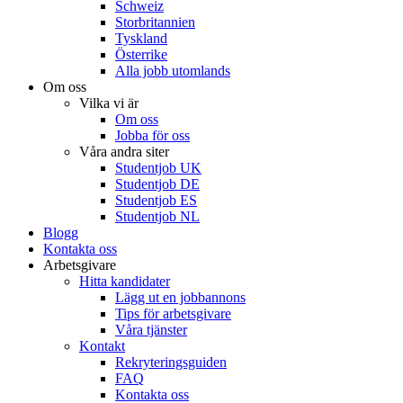
Schweiz
Storbritannien
Tyskland
Österrike
Alla jobb utomlands
Om oss
Vilka vi är
Om oss
Jobba för oss
Våra andra siter
Studentjob UK
Studentjob DE
Studentjob ES
Studentjob NL
Blogg
Kontakta oss
Arbetsgivare
Hitta kandidater
Lägg ut en jobbannons
Tips för arbetsgivare
Våra tjänster
Kontakt
Rekryteringsguiden
FAQ
Kontakta oss