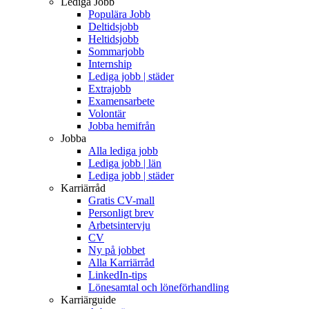
Lediga Jobb
Populära Jobb
Deltidsjobb
Heltidsjobb
Sommarjobb
Internship
Lediga jobb | städer
Extrajobb
Examensarbete
Volontär
Jobba hemifrån
Jobba
Alla lediga jobb
Lediga jobb | län
Lediga jobb | städer
Karriärråd
Gratis CV-mall
Personligt brev
Arbetsintervju
CV
Ny på jobbet
Alla Karriärråd
LinkedIn-tips
Lönesamtal och löneförhandling
Karriärguide