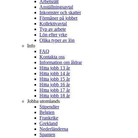
Arbetsrätt
Anställningsavtal
Inkomster och skatter
Förmåner på jobbet
Kollektivavtal
Typ av arbete
Lön efter yrke
Olika typer av lön
Info
FAQ
Kontakta oss
Information om åldrar
Hitta jobb 13 år
Hitta jobb 14 år
Hitta jobb 15 år
Hitta jobb 16 år
Hitta jobb 17 år
Hitta jobb 18 år
Jobba utomlands
Stipendier
Belgien
Frankrike
Grekland
Nederländerna
Spanien