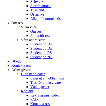
Schweiz
Storbritannien
Tyskland
Österrike
Alla jobb utomlands
Om oss
Vilka vi är
Om oss
Jobba för oss
Våra andra siter
Studentjob UK
Studentjob DE
Studentjob ES
Studentjob NL
Blogg
Kontakta oss
Arbetsgivare
Hitta kandidater
Lägg ut en jobbannons
Tips för arbetsgivare
Våra tjänster
Kontakt
Rekryteringsguiden
FAQ
Kontakta oss