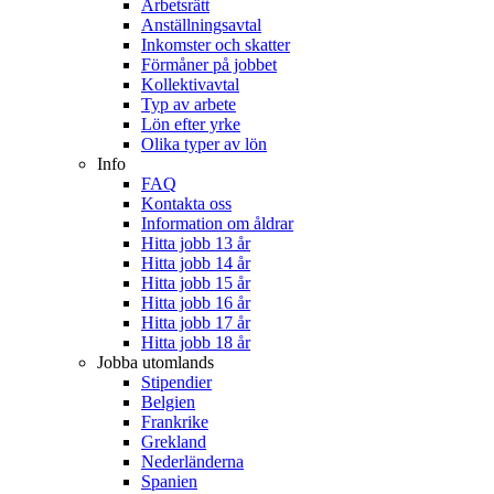
Arbetsrätt
Anställningsavtal
Inkomster och skatter
Förmåner på jobbet
Kollektivavtal
Typ av arbete
Lön efter yrke
Olika typer av lön
Info
FAQ
Kontakta oss
Information om åldrar
Hitta jobb 13 år
Hitta jobb 14 år
Hitta jobb 15 år
Hitta jobb 16 år
Hitta jobb 17 år
Hitta jobb 18 år
Jobba utomlands
Stipendier
Belgien
Frankrike
Grekland
Nederländerna
Spanien