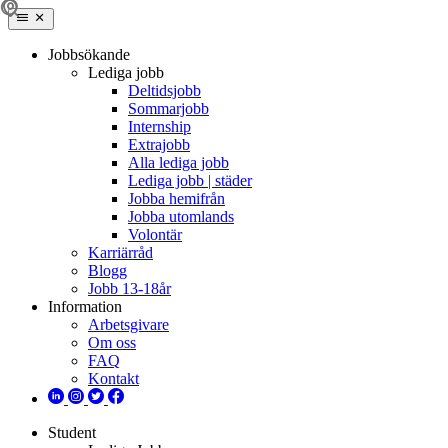
Jobbsökande
Lediga jobb
Deltidsjobb
Sommarjobb
Internship
Extrajobb
Alla lediga jobb
Lediga jobb | städer
Jobba hemifrån
Jobba utomlands
Volontär
Karriärråd
Blogg
Jobb 13-18år
Information
Arbetsgivare
Om oss
FAQ
Kontakt
Student