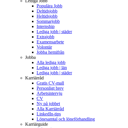
Lediga Jobb
Populära Jobb
Deltidsjobb
Heltidsjobb
Sommarjobb
Internship
Lediga jobb | städer
Extrajobb
Examensarbete
Volontär
Jobba hemifrån
Jobba
Alla lediga jobb
Lediga jobb | län
Lediga jobb | städer
Karriärråd
Gratis CV-mall
Personligt brev
Arbetsintervju
CV
Ny på jobbet
Alla Karriärråd
LinkedIn-tips
Lönesamtal och löneförhandling
Karriärguide