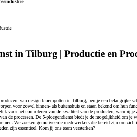
cesindustrie
dustrie
st in Tilburg | Productie en Pro
producent van design bloempotten in Tilburg, ben je een belangrijke sc
pen voor zowel binnen- als buitenshuis en staan bekend om hun functiona
ijk voor het controleren van de kwaliteit van de producten, waarbij je 
ng van de processen. De 5-ploegendienst biedt je de mogelijkheid om je 
 ondernemen. We zoeken gemotiveerde medewerkers die bereid zijn om zic
den zijn essentieel. Kom jij ons team versterken?