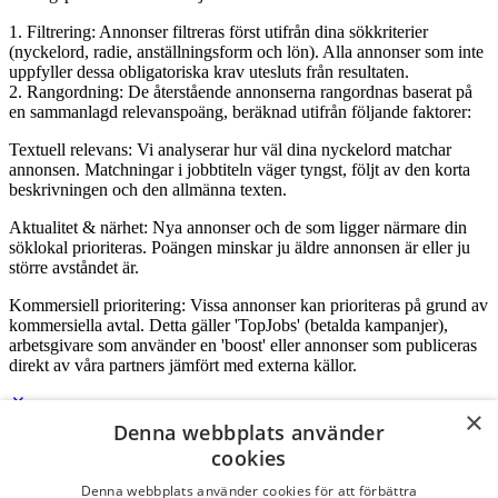
1. Filtrering: Annonser filtreras först utifrån dina sökkriterier
(nyckelord, radie, anställningsform och lön). Alla annonser som inte
uppfyller dessa obligatoriska krav utesluts från resultaten.
2. Rangordning: De återstående annonserna rangordnas baserat på
en sammanlagd relevanspoäng, beräknad utifrån följande faktorer:
Textuell relevans: Vi analyserar hur väl dina nyckelord matchar
annonsen. Matchningar i jobbtiteln väger tyngst, följt av den korta
beskrivningen och den allmänna texten.
Aktualitet & närhet: Nya annonser och de som ligger närmare din
söklokal prioriteras. Poängen minskar ju äldre annonsen är eller ju
större avståndet är.
Kommersiell prioritering: Vissa annonser kan prioriteras på grund av
kommersiella avtal. Detta gäller 'TopJobs' (betalda kampanjer),
arbetsgivare som använder en 'boost' eller annonser som publiceras
direkt av våra partners jämfört med externa källor.
×
Denna webbplats använder
Logga in som företag
cookies
Denna webbplats använder cookies för att förbättra
E-post
*