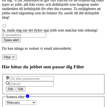
för dig. Vi på Studentjob.se gör vårt yttersta för att erbjuda dig olika
typer av jobb, allt från extra- och deltidsjobb som fungerar under
studietiden till heltidsjobb för efter din examen. Ta möjligheten att
jobba med någonting som du brinner för, ansök till ditt drömjobb
idag!
Ja, maila mig när det dyker upp jobb som matchar min sökning!
Spara alert
Du kan stänga av notiser vi email närsomhelst.
Filter
Här hittar du jobbet som passar dig
Filter
Sök
Sök
Sortera efter