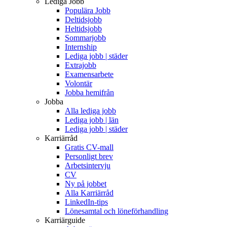
Lediga Jobb
Populära Jobb
Deltidsjobb
Heltidsjobb
Sommarjobb
Internship
Lediga jobb | städer
Extrajobb
Examensarbete
Volontär
Jobba hemifrån
Jobba
Alla lediga jobb
Lediga jobb | län
Lediga jobb | städer
Karriärråd
Gratis CV-mall
Personligt brev
Arbetsintervju
CV
Ny på jobbet
Alla Karriärråd
LinkedIn-tips
Lönesamtal och löneförhandling
Karriärguide