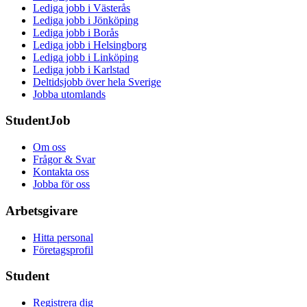
Lediga jobb i Västerås
Lediga jobb i Jönköping
Lediga jobb i Borås
Lediga jobb i Helsingborg
Lediga jobb i Linköping
Lediga jobb i Karlstad
Deltidsjobb över hela Sverige
Jobba utomlands
StudentJob
Om oss
Frågor & Svar
Kontakta oss
Jobba för oss
Arbetsgivare
Hitta personal
Företagsprofil
Student
Registrera dig