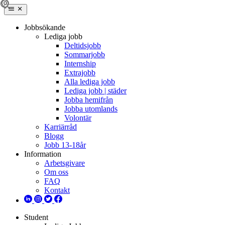
Jobbsökande
Lediga jobb
Deltidsjobb
Sommarjobb
Internship
Extrajobb
Alla lediga jobb
Lediga jobb | städer
Jobba hemifrån
Jobba utomlands
Volontär
Karriärråd
Blogg
Jobb 13-18år
Information
Arbetsgivare
Om oss
FAQ
Kontakt
Student