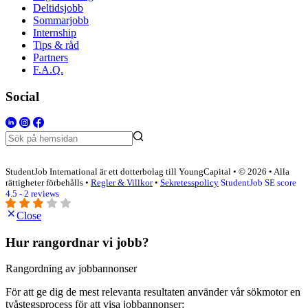
Deltidsjobb
Sommarjobb
Internship
Tips & råd
Partners
F.A.Q.
Social
StudentJob International är ett dotterbolag till YoungCapital • © 2026 • Alla
rättigheter förbehålls •
Regler & Villkor
•
Sekretesspolicy
StudentJob SE score
4.5 - 2 reviews
Close
Hur rangordnar vi jobb?
Rangordning av jobbannonser
För att ge dig de mest relevanta resultaten använder vår sökmotor en
tvåstegsprocess för att visa jobbannonser: