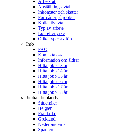
Arbetsrätt
Anställningsavtal
Inkomster och skatter
Förmåner på jobbet
Kollektivavtal
Typ av arbete
Lön efter yrke
Olika typer av lön
Info
FAQ
Kontakta oss
Information om åldrar
Hitta jobb 13 år
Hitta jobb 14 år
Hitta jobb 15 år
Hitta jobb 16 år
Hitta jobb 17 år
Hitta jobb 18 år
Jobba utomlands
Stipendier
Belgien
Frankrike
Grekland
Nederländerna
Spanien