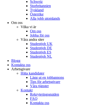
Schweiz
Storbritannien
Tyskland
Österrike
Alla jobb utomlands
Om oss
Vilka vi är
Om oss
Jobba för oss
Våra andra siter
Studentjob UK
Studentjob DE
Studentjob ES
Studentjob NL
Blogg
Kontakta oss
Arbetsgivare
Hitta kandidater
Lägg ut en jobbannons
Tips för arbetsgivare
Våra tjänster
Kontakt
Rekryteringsguiden
FAQ
Kontakta oss