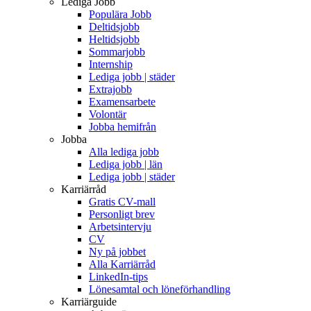
Lediga Jobb
Populära Jobb
Deltidsjobb
Heltidsjobb
Sommarjobb
Internship
Lediga jobb | städer
Extrajobb
Examensarbete
Volontär
Jobba hemifrån
Jobba
Alla lediga jobb
Lediga jobb | län
Lediga jobb | städer
Karriärråd
Gratis CV-mall
Personligt brev
Arbetsintervju
CV
Ny på jobbet
Alla Karriärråd
LinkedIn-tips
Lönesamtal och löneförhandling
Karriärguide