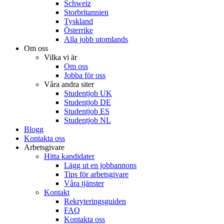
Schweiz
Storbritannien
Tyskland
Österrike
Alla jobb utomlands
Om oss
Vilka vi är
Om oss
Jobba för oss
Våra andra siter
Studentjob UK
Studentjob DE
Studentjob ES
Studentjob NL
Blogg
Kontakta oss
Arbetsgivare
Hitta kandidater
Lägg ut en jobbannons
Tips för arbetsgivare
Våra tjänster
Kontakt
Rekryteringsguiden
FAQ
Kontakta oss