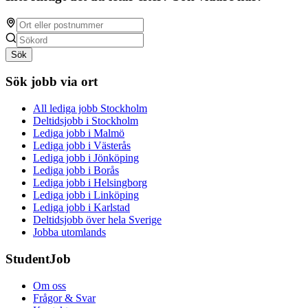
Sök
Sök jobb via ort
All lediga jobb Stockholm
Deltidsjobb i Stockholm
Lediga jobb i Malmö
Lediga jobb i Västerås
Lediga jobb i Jönköping
Lediga jobb i Borås
Lediga jobb i Helsingborg
Lediga jobb i Linköping
Lediga jobb i Karlstad
Deltidsjobb över hela Sverige
Jobba utomlands
StudentJob
Om oss
Frågor & Svar