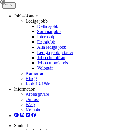
Jobbsökande
Lediga jobb
Deltidsjobb
Sommarjobb
Internship
Extrajobb
Alla lediga jobb
Lediga jobb | städer
Jobba hemifrån
Jobba utomlands
Volontär
Karriärråd
Blogg
Jobb 13-18år
Information
Arbetsgivare
Om oss
FAQ
Kontakt
Student