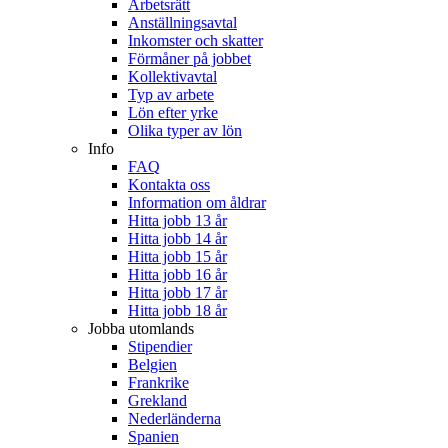
Arbetsrätt
Anställningsavtal
Inkomster och skatter
Förmåner på jobbet
Kollektivavtal
Typ av arbete
Lön efter yrke
Olika typer av lön
Info
FAQ
Kontakta oss
Information om åldrar
Hitta jobb 13 år
Hitta jobb 14 år
Hitta jobb 15 år
Hitta jobb 16 år
Hitta jobb 17 år
Hitta jobb 18 år
Jobba utomlands
Stipendier
Belgien
Frankrike
Grekland
Nederländerna
Spanien