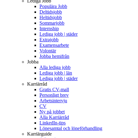
Lediga Jobb
Populära Jobb
Deltidsjobb
Heltidsjobb
Sommarjobb
Internship
Lediga jobb | städer
Extrajobb
Examensarbete
Volontär
Jobba hemifrån
Jobba
Alla lediga jobb
Lediga jobb | län
Lediga jobb | städer
Karriärråd
Gratis CV-mall
Personligt brev
Arbetsintervju
CV
Ny på jobbet
Alla Karriärråd
LinkedIn-tips
Lönesamtal och löneförhandling
Karriärguide