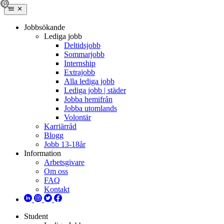
Jobbsökande
Lediga jobb
Deltidsjobb
Sommarjobb
Internship
Extrajobb
Alla lediga jobb
Lediga jobb | städer
Jobba hemifrån
Jobba utomlands
Volontär
Karriärråd
Blogg
Jobb 13-18år
Information
Arbetsgivare
Om oss
FAQ
Kontakt
Student