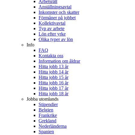
Arbetsrätt
Anställningsavtal
Inkomster och skatter
Förmåner på jobbet
Kollektivavtal
Typ av arbete
Lön efter yrke
Olika typer av lön
Info
FAQ
Kontakta oss
Information om åldrar
Hitta jobb 13 år
Hitta jobb 14 år
Hitta jobb 15 år
Hitta jobb 16 år
Hitta jobb 17 år
Hitta jobb 18 år
Jobba utomlands
Stipendier
Belgien
Frankrike
Grekland
Nederländerna
Spanien