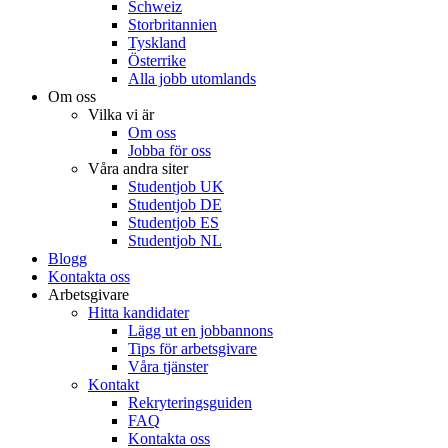
Schweiz
Storbritannien
Tyskland
Österrike
Alla jobb utomlands
Om oss
Vilka vi är
Om oss
Jobba för oss
Våra andra siter
Studentjob UK
Studentjob DE
Studentjob ES
Studentjob NL
Blogg
Kontakta oss
Arbetsgivare
Hitta kandidater
Lägg ut en jobbannons
Tips för arbetsgivare
Våra tjänster
Kontakt
Rekryteringsguiden
FAQ
Kontakta oss