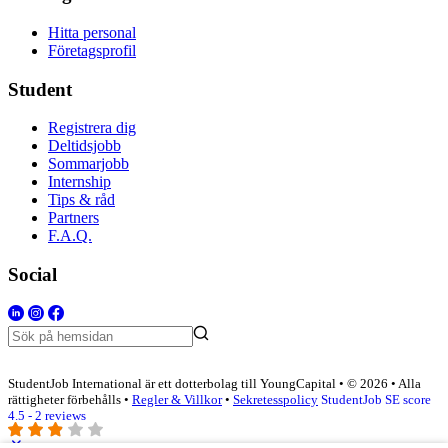
Hitta personal
Företagsprofil
Student
Registrera dig
Deltidsjobb
Sommarjobb
Internship
Tips & råd
Partners
F.A.Q.
Social
StudentJob International är ett dotterbolag till YoungCapital • © 2026 • Alla
rättigheter förbehålls •
Regler & Villkor
•
Sekretesspolicy
StudentJob SE score
4.5 - 2 reviews