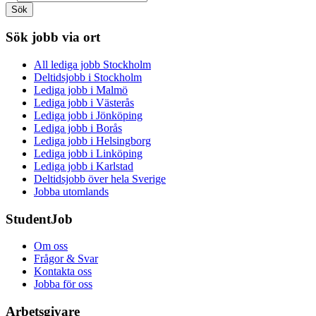
Sök
Sök jobb via ort
All lediga jobb Stockholm
Deltidsjobb i Stockholm
Lediga jobb i Malmö
Lediga jobb i Västerås
Lediga jobb i Jönköping
Lediga jobb i Borås
Lediga jobb i Helsingborg
Lediga jobb i Linköping
Lediga jobb i Karlstad
Deltidsjobb över hela Sverige
Jobba utomlands
StudentJob
Om oss
Frågor & Svar
Kontakta oss
Jobba för oss
Arbetsgivare