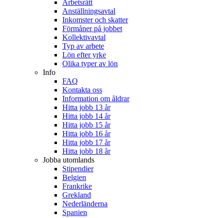
Arbetsrätt
Anställningsavtal
Inkomster och skatter
Förmåner på jobbet
Kollektivavtal
Typ av arbete
Lön efter yrke
Olika typer av lön
Info
FAQ
Kontakta oss
Information om åldrar
Hitta jobb 13 år
Hitta jobb 14 år
Hitta jobb 15 år
Hitta jobb 16 år
Hitta jobb 17 år
Hitta jobb 18 år
Jobba utomlands
Stipendier
Belgien
Frankrike
Grekland
Nederländerna
Spanien