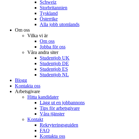
Schweiz
Storbritannien
Tyskland
Österrike
Alla jobb utomlands
Om oss
Vilka vi är
Om oss
Jobba för oss
Våra andra siter
Studentjob UK
Studentjob DE
Studentjob ES
Studentjob NL
Blogg
Kontakta oss
Arbetsgivare
Hitta kandidater
Lägg ut en jobbannons
Tips för arbetsgivare
Våra tjänster
Kontakt
Rekryteringsguiden
FAQ
Kontakta oss