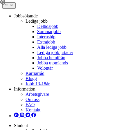
Jobbsökande
Lediga jobb
Deltidsjobb
Sommarjobb
Internship
Extrajobb
Alla lediga jobb
Lediga jobb | städer
Jobba hemifrån
Jobba utomlands
Volontär
Karriärråd
Blogg
Jobb 13-18år
Information
Arbetsgivare
Om oss
FAQ
Kontakt
Student