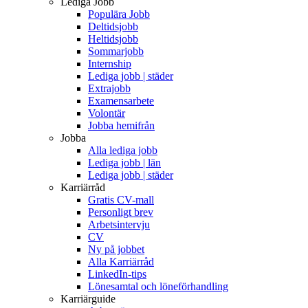
Lediga Jobb
Populära Jobb
Deltidsjobb
Heltidsjobb
Sommarjobb
Internship
Lediga jobb | städer
Extrajobb
Examensarbete
Volontär
Jobba hemifrån
Jobba
Alla lediga jobb
Lediga jobb | län
Lediga jobb | städer
Karriärråd
Gratis CV-mall
Personligt brev
Arbetsintervju
CV
Ny på jobbet
Alla Karriärråd
LinkedIn-tips
Lönesamtal och löneförhandling
Karriärguide