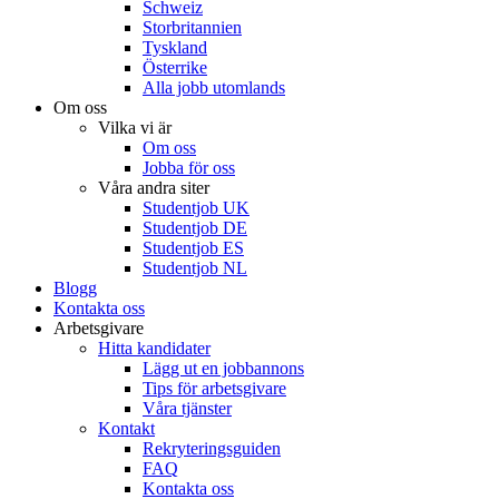
Schweiz
Storbritannien
Tyskland
Österrike
Alla jobb utomlands
Om oss
Vilka vi är
Om oss
Jobba för oss
Våra andra siter
Studentjob UK
Studentjob DE
Studentjob ES
Studentjob NL
Blogg
Kontakta oss
Arbetsgivare
Hitta kandidater
Lägg ut en jobbannons
Tips för arbetsgivare
Våra tjänster
Kontakt
Rekryteringsguiden
FAQ
Kontakta oss