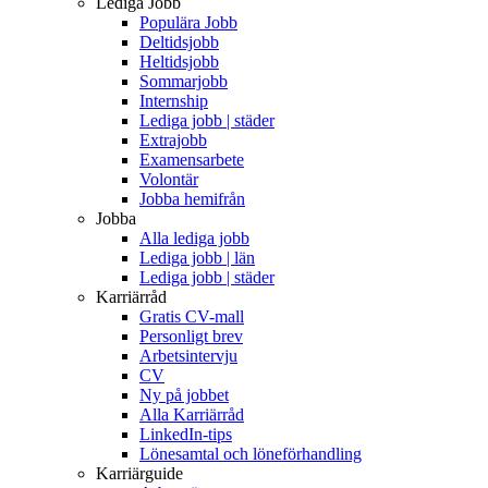
Lediga Jobb
Populära Jobb
Deltidsjobb
Heltidsjobb
Sommarjobb
Internship
Lediga jobb | städer
Extrajobb
Examensarbete
Volontär
Jobba hemifrån
Jobba
Alla lediga jobb
Lediga jobb | län
Lediga jobb | städer
Karriärråd
Gratis CV-mall
Personligt brev
Arbetsintervju
CV
Ny på jobbet
Alla Karriärråd
LinkedIn-tips
Lönesamtal och löneförhandling
Karriärguide