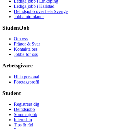
Lediga jobb i Linköping
Lediga jobb i Karlstad
Deltidsjobb över hela Sverige
Jobba utomlands
StudentJob
Om oss
Frågor & Svar
Kontakta oss
Jobba för oss
Arbetsgivare
Hitta personal
Företagsprofil
Student
Registrera dig
Deltidsjobb
Sommarjobb
Internship
Tips & råd