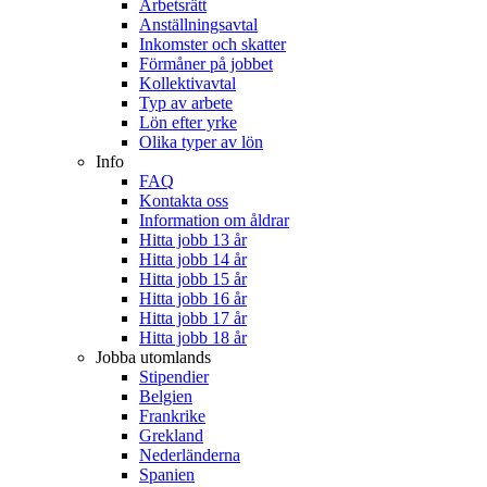
Arbetsrätt
Anställningsavtal
Inkomster och skatter
Förmåner på jobbet
Kollektivavtal
Typ av arbete
Lön efter yrke
Olika typer av lön
Info
FAQ
Kontakta oss
Information om åldrar
Hitta jobb 13 år
Hitta jobb 14 år
Hitta jobb 15 år
Hitta jobb 16 år
Hitta jobb 17 år
Hitta jobb 18 år
Jobba utomlands
Stipendier
Belgien
Frankrike
Grekland
Nederländerna
Spanien