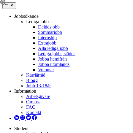
Jobbsökande
Lediga jobb
Deltidsjobb
Sommarjobb
Internship
Extrajobb
Alla lediga jobb
Lediga jobb | städer
Jobba hemifrån
Jobba utomlands
Volontär
Karriärråd
Blogg
Jobb 13-18år
Information
Arbetsgivare
Om oss
FAQ
Kontakt
Student