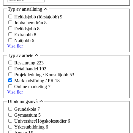
Typ av anställning
Heltidsjobb (förstajobb)
9
Jobba hemifrån
8
Deltidsjobb
8
Extrajobb
8
Nattjobb
6
Visa fler
Typ av arbete
Restaurang
223
Detaljhandel
192
Projektledning / Konsultjobb
53
Marknadsföring / PR
18
Online marketing
7
Visa fler
Utbildningsnivå
Grundskola
7
Gymnasium
5
Universitet/Högskolestudier
6
Yrkesutbildning
6
Annan
15