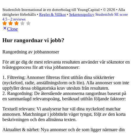
StudentJob International är ett dotterbolag till YoungCapital • © 2026 • Alla
rättigheter förbehålls •
Regler & Villkor
•
Sekretesspolicy
StudentJob SE score
4.5 - 2 reviews
Close
Hur rangordnar vi jobb?
Rangordning av jobbannonser
För att ge dig de mest relevanta resultaten använder vår sökmotor en
tvåstegsprocess för att visa jobbannonser:
1. Filtrering: Annonser filtreras först utifrån dina sökkriterier
(nyckelord, radie, anställningsform och lön). Alla annonser som inte
uppfyller dessa obligatoriska krav utesluts från resultaten.
2. Rangordning: De återstående annonserna rangordnas baserat på
en sammanlagd relevanspoäng, beräknad utifrån följande faktorer:
Textuell relevans: Vi analyserar hur väl dina nyckelord matchar
annonsen. Matchningar i jobbtiteln väger tyngst, följt av den korta
beskrivningen och den allmänna texten.
Aktualitet & närhet: Nya annonser och de som ligger närmare din