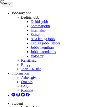
Jobbsökande
Lediga jobb
Deltidsjobb
Sommarjobb
Internship
Extrajobb
Alla lediga jobb
Lediga jobb | städer
Jobba hemifrån
Jobba utomlands
Volontär
Karriärråd
Blogg
Jobb 13-18år
Information
Arbetsgivare
Om oss
FAQ
Kontakt
Student