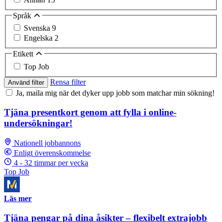
Språk
Svenska
9
Engelska
2
Etikett
Top Job
Rensa filter
Använd filter
Ja, maila mig när det dyker upp jobb som matchar min sökning!
Tjäna presentkort genom att fylla i online-
undersökningar!
Nationell jobbannons
Enligt överenskommelse
4 - 32 timmar per vecka
Top Job
Läs mer
Tjäna pengar på dina åsikter – flexibelt extrajobb