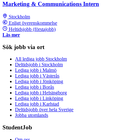
Marketing & Communications Intern
Stockholm
Enligt överenskommelse
Heltidsjobb (förstajobb)
Läs mer
Sök jobb via ort
All lediga jobb Stockholm
Deltidsjobb i Stockholm
Lediga jobb i Malmö
Lediga jobb i Västerås
Lediga jobb i Jönköping
Lediga jobb i Borås
Lediga jobb i Helsingborg
Lediga jobb i Linköping
Lediga jobb i Karlstad
Deltidsjobb över hela Sverige
Jobba utomlands
StudentJob
Om oss