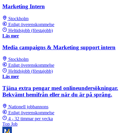
Marketing Intern
Stockholm
Enligt överenskommelse
Heltidsjobb (förstajobb)
Läs mer
Media campaigns & Marketing support intern
Stockholm
Enligt överenskommelse
Heltidsjobb (förstajobb)
Läs mer
Tjäna extra pengar med onlineundersökningar.
Bekvämt hemifrån eller när du är på språng.
Nationell jobbannons
Enligt överenskommelse
4 - 32 timmar per vecka
Top Job