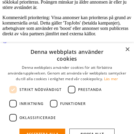
söklokal prioriteras. Poängen minskar ju äldre annonsen är eller ju
större avståndet är.
Kommersiell prioritering: Vissa annonser kan prioriteras på grund av
kommersiella avtal. Detta gäller 'TopJobs' (betalda kampanjer),
arbetsgivare som använder en 'boost' eller annonser som publiceras
direkt av våra partners jämfört med externa källor.
×
Denna webbplats använder
Logga in som företag
cookies
Denna webbplats använder cookies för att förbättra
E-post
*
användarupplevelsen. Genom att använda vår webbplats samtycker
du till alla cookies i enlighet med vår cookiepolicy.
Läs mer
Lösenord
STRIKT NÖDVÄNDIGT
PRESTANDA
kom ihåg mig
glömt ditt lösenord?
logga in
INRIKTNING
FUNKTIONER
Kostnadsfri företagsprofil
OKLASSIFICERADE
Om du har företagskonto hos StudentJob SE, kan du enkelt logga in
och söka efter passande kandidater till ditt företag.