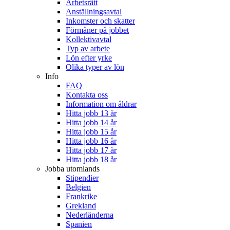
Arbetsrätt
Anställningsavtal
Inkomster och skatter
Förmåner på jobbet
Kollektivavtal
Typ av arbete
Lön efter yrke
Olika typer av lön
Info
FAQ
Kontakta oss
Information om åldrar
Hitta jobb 13 år
Hitta jobb 14 år
Hitta jobb 15 år
Hitta jobb 16 år
Hitta jobb 17 år
Hitta jobb 18 år
Jobba utomlands
Stipendier
Belgien
Frankrike
Grekland
Nederländerna
Spanien