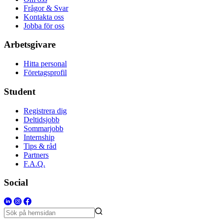
Frågor & Svar
Kontakta oss
Jobba för oss
Arbetsgivare
Hitta personal
Företagsprofil
Student
Registrera dig
Deltidsjobb
Sommarjobb
Internship
Tips & råd
Partners
F.A.Q.
Social