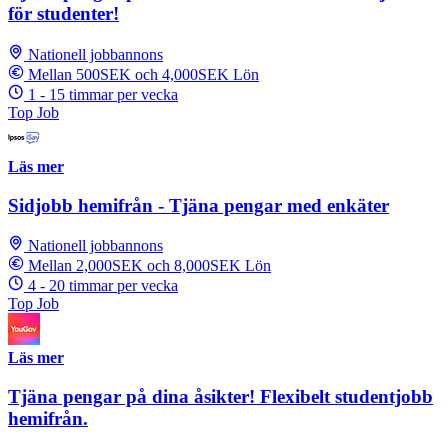
för studenter!
Nationell jobbannons
Mellan 500SEK och 4,000SEK Lön
1 - 15 timmar per vecka
Top Job
Läs mer
Sidjobb hemifrån - Tjäna pengar med enkäter
Nationell jobbannons
Mellan 2,000SEK och 8,000SEK Lön
4 - 20 timmar per vecka
Top Job
Läs mer
Tjäna pengar på dina åsikter! Flexibelt studentjobb
hemifrån.