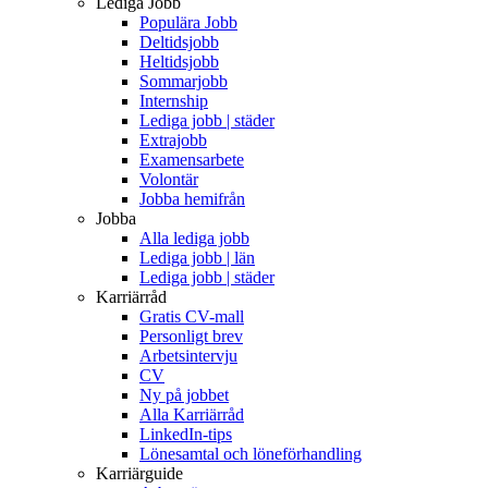
Lediga Jobb
Populära Jobb
Deltidsjobb
Heltidsjobb
Sommarjobb
Internship
Lediga jobb | städer
Extrajobb
Examensarbete
Volontär
Jobba hemifrån
Jobba
Alla lediga jobb
Lediga jobb | län
Lediga jobb | städer
Karriärråd
Gratis CV-mall
Personligt brev
Arbetsintervju
CV
Ny på jobbet
Alla Karriärråd
LinkedIn-tips
Lönesamtal och löneförhandling
Karriärguide