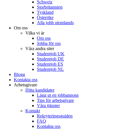
Schweiz
Storbritannien
Tyskland
Österrike
Alla jobb utomlands
Om oss
Vilka vi är
Om oss
Jobba för oss
Våra andra siter
Studentjob UK
Studentjob DE
Studentjob ES
Studentjob NL
Blogg
Kontakta oss
Arbetsgivare
Hitta kandidater
Lägg ut en jobbannons
Tips för arbetsgivare
Våra tjänster
Kontakt
Rekryteringsguiden
FAQ
Kontakta oss