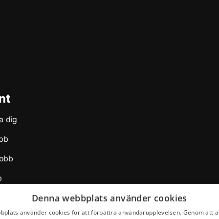
nt
a dig
obb
obb
p
Denna webbplats använder cookies
d
plats använder cookies för att förbättra användarupplevelsen. Genom att 