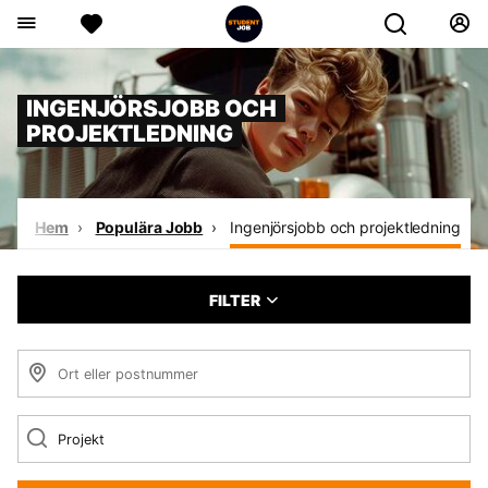
INGENJÖRSJOBB OCH
PROJEKTLEDNING
Hem
Populära Jobb
Ingenjörsjobb och projektledning
FILTER