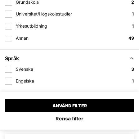
Grundskola
2
Universitet/Högskolestudier
1
Yrkesutbildning
1
Annan
49
Språk
Svenska
3
Engelska
1
ANVÄND FILTER
Rensa filter