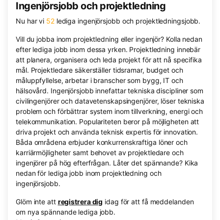
Ingenjörsjobb och projektledning
Nu har vi
52
lediga ingenjörsjobb och projektledningsjobb.
Vill du jobba inom projektledning eller ingenjör? Kolla nedan
efter lediga jobb inom dessa yrken. Projektledning innebär
att planera, organisera och leda projekt för att nå specifika
mål. Projektledare säkerställer tidsramar, budget och
måluppfyllelse, arbetar i branscher som bygg, IT och
hälsovård. Ingenjörsjobb innefattar tekniska discipliner som
civilingenjörer och datavetenskapsingenjörer, löser tekniska
problem och förbättrar system inom tillverkning, energi och
telekommunikation. Populariteten beror på möjligheten att
driva projekt och använda teknisk expertis för innovation.
Båda områdena erbjuder konkurrenskraftiga löner och
karriärmöjligheter samt behovet av projektledare och
ingenjörer på hög efterfrågan. Låter det spännande? Kika
nedan för lediga jobb inom projektledning och
ingenjörsjobb.
Glöm inte att
registrera dig
idag för att få meddelanden
om nya spännande lediga jobb.