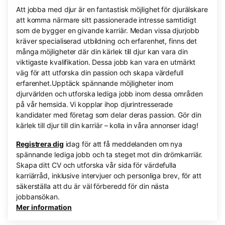
Att jobba med djur är en fantastisk möjlighet för djurälskare
att komma närmare sitt passionerade intresse samtidigt
som de bygger en givande karriär. Medan vissa djurjobb
kräver specialiserad utbildning och erfarenhet, finns det
många möjligheter där din kärlek till djur kan vara din
viktigaste kvalifikation. Dessa jobb kan vara en utmärkt
väg för att utforska din passion och skapa värdefull
erfarenhet.Upptäck spännande möjligheter inom
djurvärlden och utforska lediga jobb inom dessa områden
på vår hemsida. Vi kopplar ihop djurintresserade
kandidater med företag som delar deras passion. Gör din
kärlek till djur till din karriär – kolla in våra annonser idag!
Registrera dig
idag för att få meddelanden om nya
spännande lediga jobb och ta steget mot din drömkarriär.
Skapa ditt CV och utforska vår sida för värdefulla
karriärråd, inklusive intervjuer och personliga brev, för att
säkerställa att du är väl förberedd för din nästa
jobbansökan.
Mer information