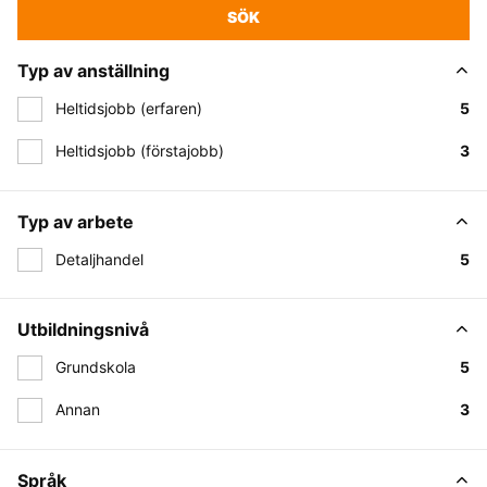
SÖK
Typ av anställning
Heltidsjobb (erfaren)
5
Heltidsjobb (förstajobb)
3
Typ av arbete
Detaljhandel
5
Utbildningsnivå
Grundskola
5
Annan
3
Språk