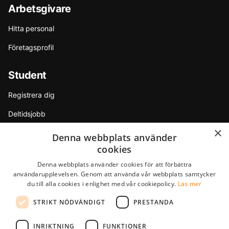
Arbetsgivare
Hitta personal
Företagsprofil
Student
Registrera dig
Deltidsjobb
×
Sommarjobb
Denna webbplats använder
cookies
Internship
Denna webbplats använder cookies för att förbättra
Tips & råd
användarupplevelsen. Genom att använda vår webbplats samtycker
du till alla cookies i enlighet med vår cookiepolicy.
Läs mer
Partners
STRIKT NÖDVÄNDIGT
PRESTANDA
F.A.Q.
INRIKTNING
FUNKTIONER