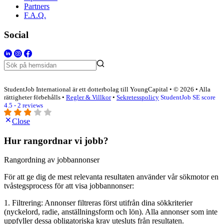
Partners
F.A.Q.
Social
StudentJob International är ett dotterbolag till YoungCapital • © 2026 • Alla
rättigheter förbehålls •
Regler & Villkor
•
Sekretesspolicy
StudentJob SE score
4.5 - 2 reviews
Close
Hur rangordnar vi jobb?
Rangordning av jobbannonser
För att ge dig de mest relevanta resultaten använder vår sökmotor en
tvåstegsprocess för att visa jobbannonser:
1. Filtrering: Annonser filtreras först utifrån dina sökkriterier
(nyckelord, radie, anställningsform och lön). Alla annonser som inte
uppfyller dessa obligatoriska krav utesluts från resultaten.