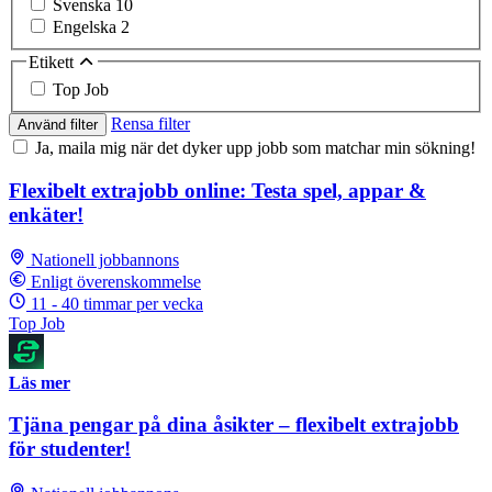
Svenska
10
Engelska
2
Etikett
Top Job
Rensa filter
Använd filter
Ja, maila mig när det dyker upp jobb som matchar min sökning!
Flexibelt extrajobb online: Testa spel, appar &
enkäter!
Nationell jobbannons
Enligt överenskommelse
11 - 40 timmar per vecka
Top Job
Läs mer
Tjäna pengar på dina åsikter – flexibelt extrajobb
för studenter!