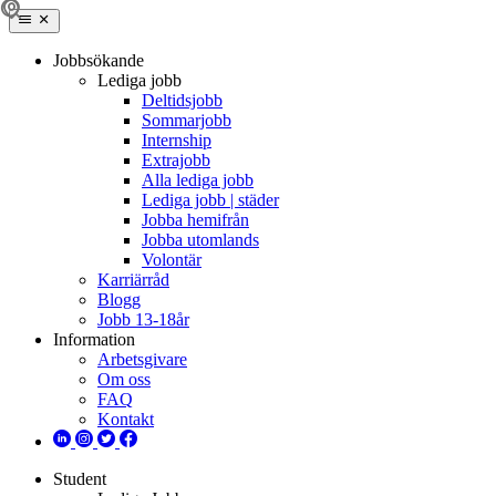
Jobbsökande
Lediga jobb
Deltidsjobb
Sommarjobb
Internship
Extrajobb
Alla lediga jobb
Lediga jobb | städer
Jobba hemifrån
Jobba utomlands
Volontär
Karriärråd
Blogg
Jobb 13-18år
Information
Arbetsgivare
Om oss
FAQ
Kontakt
Student