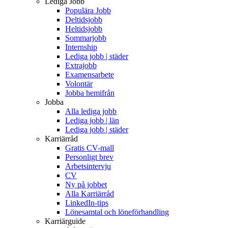
Lediga Jobb
Populära Jobb
Deltidsjobb
Heltidsjobb
Sommarjobb
Internship
Lediga jobb | städer
Extrajobb
Examensarbete
Volontär
Jobba hemifrån
Jobba
Alla lediga jobb
Lediga jobb | län
Lediga jobb | städer
Karriärråd
Gratis CV-mall
Personligt brev
Arbetsintervju
CV
Ny på jobbet
Alla Karriärråd
LinkedIn-tips
Lönesamtal och löneförhandling
Karriärguide