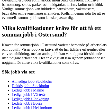
Östersund erbjuder sommarjobb inom olika områden, inklusive
barnomsorg, skola, parker och trädgårdar, turism, kultur och fritid.
Vanliga sommarjobb kan inkludera barnskötare, vaktmästare,
badvakter och evenemangsarrangörer. Kolla in denna sida för att se
eventuella sommarjobb som kanske passar dig.
Vilka kvalifikationer krävs för att få ett
sommarjobb i Östersund?
Kraven för sommarjobb i Östersund varierar beroende på arbetsplats
och uppgift. Vissa jobb kan kräva att du har tidigare erfarenhet eller
en viss utbildning, medan andra jobb kan vara öppna för sökande
utan tidigare erfarenhet. Det är viktigt att läsa igenom jobbannonsen
noggrant för att se vilka kvalifikationer som krävs.
Sök jobb via ort
All lediga jobb Stockholm
Deltidsjobb i Stockholm
Lediga jobb i Malmö
Lediga jobb i Västerås
Lediga jobb i Jönköping
Lediga jobb i Borås
Lediga jobb i Helsingborg