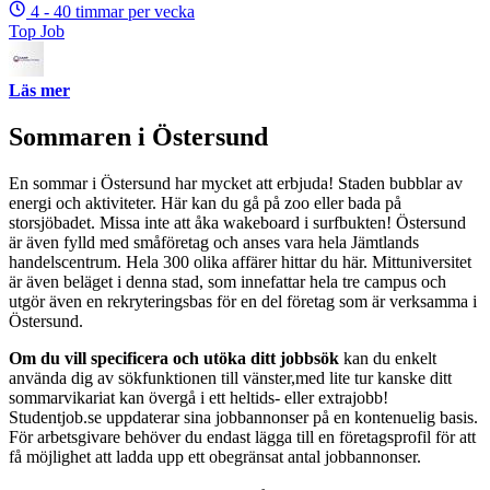
4 - 40 timmar per vecka
Top Job
Läs mer
Sommaren i Östersund
En sommar i Östersund har mycket att erbjuda! Staden bubblar av
energi och aktiviteter. Här kan du gå på zoo eller bada på
storsjöbadet. Missa inte att åka wakeboard i surfbukten! Östersund
är även fylld med småföretag och anses vara hela Jämtlands
handelscentrum. Hela 300 olika affärer hittar du här. Mittuniversitet
är även beläget i denna stad, som innefattar hela tre campus och
utgör även en rekryteringsbas för en del företag som är verksamma i
Östersund.
Om du vill specificera och utöka ditt jobbsök
kan du enkelt
använda dig av sökfunktionen till vänster,med lite tur kanske ditt
sommarvikariat kan övergå i ett heltids- eller extrajobb!
Studentjob.se uppdaterar sina jobbannonser på en kontenuelig basis.
För arbetsgivare behöver du endast lägga till en företagsprofil för att
få möjlighet att ladda upp ett obegränsat antal jobbannonser.