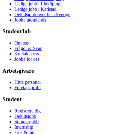
Lediga jobb i Linköping
Lediga jobb i Karlstad
Deltidsjobb över hela Sverige
Jobba utomlands
StudentJob
Om oss
Frågor & Svar
Kontakta oss
Jobba för oss
Arbetsgivare
Hitta personal
Företagsprofil
Student
Registrera dig
Deltidsjobb
Sommarjobb
Internship
Tips & råd