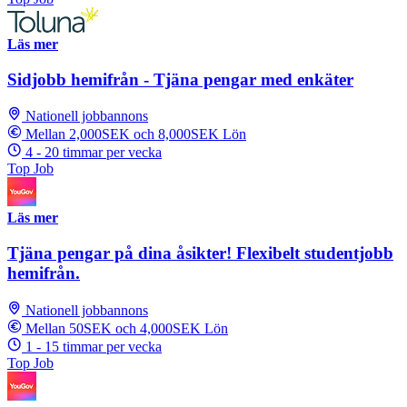
Läs mer
Sidjobb hemifrån - Tjäna pengar med enkäter
Nationell jobbannons
Mellan 2,000SEK och 8,000SEK Lön
4 - 20 timmar per vecka
Top Job
Läs mer
Tjäna pengar på dina åsikter! Flexibelt studentjobb
hemifrån.
Nationell jobbannons
Mellan 50SEK och 4,000SEK Lön
1 - 15 timmar per vecka
Top Job