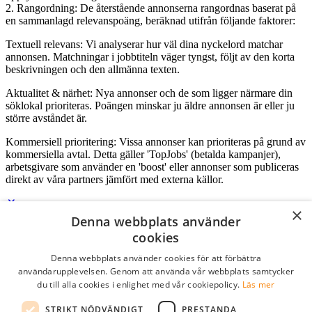
2. Rangordning: De återstående annonserna rangordnas baserat på
en sammanlagd relevanspoäng, beräknad utifrån följande faktorer:
Textuell relevans: Vi analyserar hur väl dina nyckelord matchar
annonsen. Matchningar i jobbtiteln väger tyngst, följt av den korta
beskrivningen och den allmänna texten.
Aktualitet & närhet: Nya annonser och de som ligger närmare din
söklokal prioriteras. Poängen minskar ju äldre annonsen är eller ju
större avståndet är.
Kommersiell prioritering: Vissa annonser kan prioriteras på grund av
kommersiella avtal. Detta gäller 'TopJobs' (betalda kampanjer),
arbetsgivare som använder en 'boost' eller annonser som publiceras
direkt av våra partners jämfört med externa källor.
×
Denna webbplats använder
Logga in som företag
cookies
Denna webbplats använder cookies för att förbättra
E-post
*
användarupplevelsen. Genom att använda vår webbplats samtycker
du till alla cookies i enlighet med vår cookiepolicy.
Läs mer
Lösenord
STRIKT NÖDVÄNDIGT
PRESTANDA