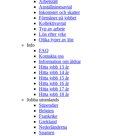
Arbetsrätt
Anställningsavtal
Inkomster och skatter
Förmåner på jobbet
Kollektivavtal
Typ av arbete
Lön efter yrke
Olika typer av lön
Info
FAQ
Kontakta oss
Information om åldrar
Hitta jobb 13 år
Hitta jobb 14 år
Hitta jobb 15 år
Hitta jobb 16 år
Hitta jobb 17 år
Hitta jobb 18 år
Jobba utomlands
Stipendier
Belgien
Frankrike
Grekland
Nederländerna
Spanien