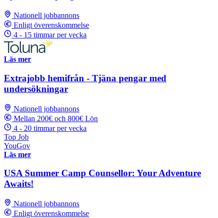
Nationell jobbannons
Enligt överenskommelse
4 - 15 timmar per vecka
Läs mer
Extrajobb hemifrån - Tjäna pengar med
undersökningar
Nationell jobbannons
Mellan 200€ och 800€ Lön
4 - 20 timmar per vecka
Top Job
YouGov
Läs mer
USA Summer Camp Counsellor: Your Adventure
Awaits!
Nationell jobbannons
Enligt överenskommelse