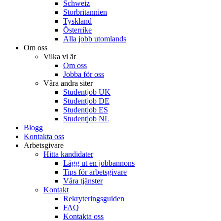
Schweiz
Storbritannien
Tyskland
Österrike
Alla jobb utomlands
Om oss
Vilka vi är
Om oss
Jobba för oss
Våra andra siter
Studentjob UK
Studentjob DE
Studentjob ES
Studentjob NL
Blogg
Kontakta oss
Arbetsgivare
Hitta kandidater
Lägg ut en jobbannons
Tips för arbetsgivare
Våra tjänster
Kontakt
Rekryteringsguiden
FAQ
Kontakta oss