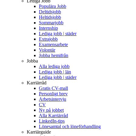
Lediga Jobb
Populära Jobb
Deltidsjobb
Heltidsjobb
Sommarjobb
Internship
Lediga jobb | städer
Extrajobb
Examensarbete
Volontär
Jobba hemifrån
Jobba
Alla lediga jobb
Lediga jobb | län
Lediga jobb | städer
Karriärråd
Gratis CV-mall
Personligt brev
Arbetsintervju
CV
Ny på jobbet
Alla Karriärråd
LinkedIn-tips
Lönesamtal och löneförhandling
Karriärguide