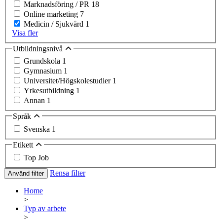
Marknadsföring / PR
18
Online marketing
7
Medicin / Sjukvård
1
Visa fler
Utbildningsnivå
Grundskola
1
Gymnasium
1
Universitet/Högskolestudier
1
Yrkesutbildning
1
Annan
1
Språk
Svenska
1
Etikett
Top Job
Rensa filter
Använd filter
Home
>
Typ av arbete
>