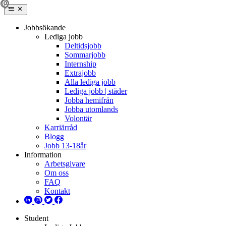
Jobbsökande
Lediga jobb
Deltidsjobb
Sommarjobb
Internship
Extrajobb
Alla lediga jobb
Lediga jobb | städer
Jobba hemifrån
Jobba utomlands
Volontär
Karriärråd
Blogg
Jobb 13-18år
Information
Arbetsgivare
Om oss
FAQ
Kontakt
Student