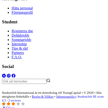
Hitta personal
Företagsprofil
Student
Registrera dig
Deltidsjobb
Sommarjobb
Internship
Tips & råd
Partners
F.A.Q.
Social
StudentJob International är ett dotterbolag till YoungCapital • © 2026 • Alla
rättigheter förbehålls •
Regler & Villkor
•
Sekretesspolicy
StudentJob SE score
4.5 - 2 reviews