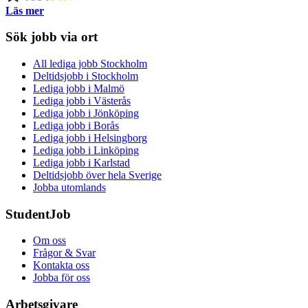
Läs mer
Sök jobb via ort
All lediga jobb Stockholm
Deltidsjobb i Stockholm
Lediga jobb i Malmö
Lediga jobb i Västerås
Lediga jobb i Jönköping
Lediga jobb i Borås
Lediga jobb i Helsingborg
Lediga jobb i Linköping
Lediga jobb i Karlstad
Deltidsjobb över hela Sverige
Jobba utomlands
StudentJob
Om oss
Frågor & Svar
Kontakta oss
Jobba för oss
Arbetsgivare