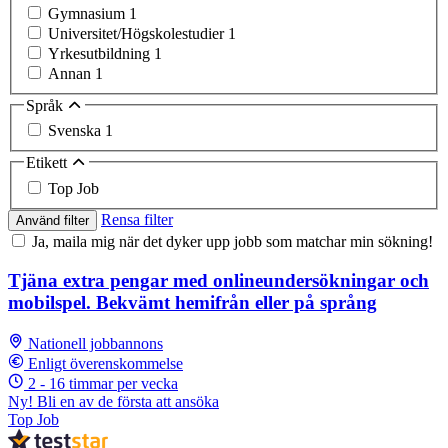
Gymnasium
1
Universitet/Högskolestudier
1
Yrkesutbildning
1
Annan
1
Språk
Svenska
1
Etikett
Top Job
Rensa filter
Använd filter
Ja, maila mig när det dyker upp jobb som matchar min sökning!
Tjäna extra pengar med onlineundersökningar och
mobilspel. Bekvämt hemifrån eller på språng
Nationell jobbannons
Enligt överenskommelse
2 - 16 timmar per vecka
Ny! Bli en av de första att ansöka
Top Job