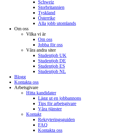
Schweiz
Storbritannien
Tyskland
Österrike
Alla jobb utomlands
Om oss
Vilka vi är
Om oss
Jobba för oss
Våra andra siter
Studentjob UK
Studentjob DE
Studentjob ES
Studentjob NL
Blogg
Kontakta oss
Arbetsgivare
Hitta kandidater
Lägg ut en jobbannons
Tips för arbetsgivare
Våra tjänster
Kontakt
Rekryteringsguiden
FAQ
Kontakta oss