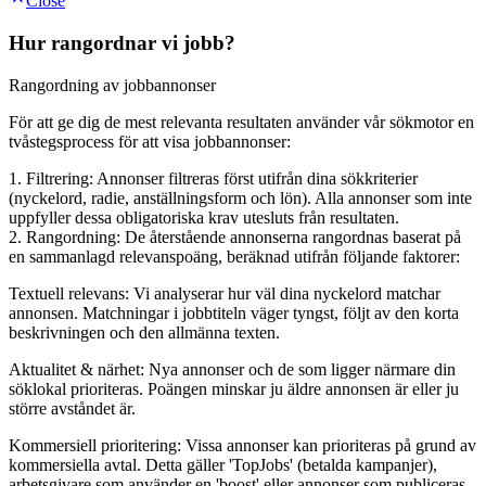
Close
Hur rangordnar vi jobb?
Rangordning av jobbannonser
För att ge dig de mest relevanta resultaten använder vår sökmotor en
tvåstegsprocess för att visa jobbannonser:
1. Filtrering: Annonser filtreras först utifrån dina sökkriterier
(nyckelord, radie, anställningsform och lön). Alla annonser som inte
uppfyller dessa obligatoriska krav utesluts från resultaten.
2. Rangordning: De återstående annonserna rangordnas baserat på
en sammanlagd relevanspoäng, beräknad utifrån följande faktorer:
Textuell relevans: Vi analyserar hur väl dina nyckelord matchar
annonsen. Matchningar i jobbtiteln väger tyngst, följt av den korta
beskrivningen och den allmänna texten.
Aktualitet & närhet: Nya annonser och de som ligger närmare din
söklokal prioriteras. Poängen minskar ju äldre annonsen är eller ju
större avståndet är.
Kommersiell prioritering: Vissa annonser kan prioriteras på grund av
kommersiella avtal. Detta gäller 'TopJobs' (betalda kampanjer),
arbetsgivare som använder en 'boost' eller annonser som publiceras