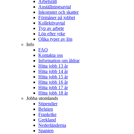
Arbetsrätt
Anställningsavtal
Inkomster och skatter
Förmåner på jobbet
Kollektivavtal
Typ av arbete
Lön efter yrke
Olika typer av lön
Info
FAQ
Kontakta oss
Information om åldrar
Hitta jobb 13 år
Hitta jobb 14 år
Hitta jobb 15 år
Hitta jobb 16 år
Hitta jobb 17 år
Hitta jobb 18 år
Jobba utomlands
Stipendier
Belgien
Frankrike
Grekland
Nederländerna
Spanien