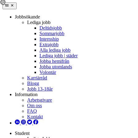
Jobbsökande
Lediga jobb
Deltidsjobb
Sommarjobb
Internship
Extrajobb
Alla lediga jobb
Lediga jobb | städer
Jobba hemifrån
Jobba utomlands
Volontär
Karriärråd
Blogg
Jobb 13-18år
Information
Arbetsgivare
Om oss
FAQ
Kontakt
Student