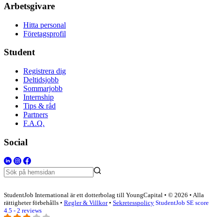
Arbetsgivare
Hitta personal
Företagsprofil
Student
Registrera dig
Deltidsjobb
Sommarjobb
Internship
Tips & råd
Partners
F.A.Q.
Social
StudentJob International är ett dotterbolag till YoungCapital • © 2026 • Alla
rättigheter förbehålls •
Regler & Villkor
•
Sekretesspolicy
StudentJob SE score
4.5 - 2 reviews