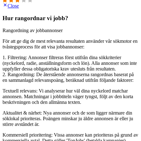
Close
Hur rangordnar vi jobb?
Rangordning av jobbannonser
För att ge dig de mest relevanta resultaten använder vår sökmotor en
tvåstegsprocess för att visa jobbannonser:
1. Filtrering: Annonser filtreras först utifrån dina sökkriterier
(nyckelord, radie, anställningsform och lön). Alla annonser som inte
uppfyller dessa obligatoriska krav utesluts från resultaten.
2. Rangordning: De återstående annonserna rangordnas baserat på
en sammanlagd relevanspoäng, beräknad utifrån följande faktorer:
Textuell relevans: Vi analyserar hur väl dina nyckelord matchar
annonsen. Matchningar i jobbtiteln väger tyngst, följt av den korta
beskrivningen och den allmänna texten.
Aktualitet & närhet: Nya annonser och de som ligger närmare din
söklokal prioriteras. Poängen minskar ju äldre annonsen är eller ju
större avståndet är.
Kommersiell prioritering: Vissa annonser kan prioriteras på grund av
kommersiella avtal. Detta gäller 'TopJobs' (betalda kampanjer),