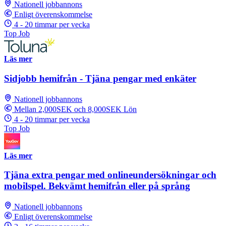
Nationell jobbannons
Enligt överenskommelse
4 - 20 timmar per vecka
Top Job
Läs mer
Sidjobb hemifrån - Tjäna pengar med enkäter
Nationell jobbannons
Mellan 2,000SEK och 8,000SEK Lön
4 - 20 timmar per vecka
Top Job
Läs mer
Tjäna extra pengar med onlineundersökningar och
mobilspel. Bekvämt hemifrån eller på språng
Nationell jobbannons
Enligt överenskommelse