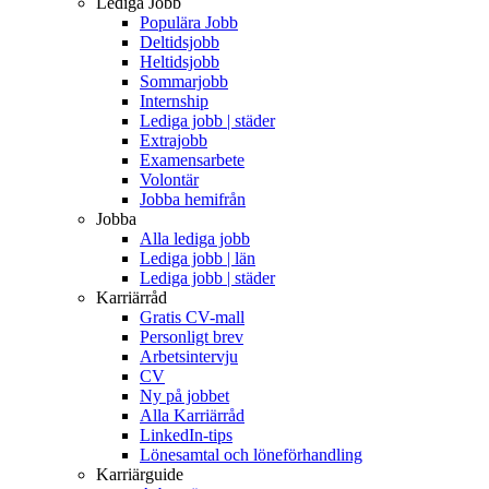
Lediga Jobb
Populära Jobb
Deltidsjobb
Heltidsjobb
Sommarjobb
Internship
Lediga jobb | städer
Extrajobb
Examensarbete
Volontär
Jobba hemifrån
Jobba
Alla lediga jobb
Lediga jobb | län
Lediga jobb | städer
Karriärråd
Gratis CV-mall
Personligt brev
Arbetsintervju
CV
Ny på jobbet
Alla Karriärråd
LinkedIn-tips
Lönesamtal och löneförhandling
Karriärguide