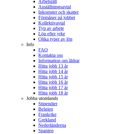
Arbetsrätt
Anställningsavtal
Inkomster och skatter
Förmåner på jobbet
Kollektivavtal
Typ av arbete
Lön efter yrke
Olika typer av lön
Info
FAQ
Kontakta oss
Information om åldrar
Hitta jobb 13 år
Hitta jobb 14 år
Hitta jobb 15 år
Hitta jobb 16 år
Hitta jobb 17 år
Hitta jobb 18 år
Jobba utomlands
Stipendier
Belgien
Frankrike
Grekland
Nederländerna
Spanien