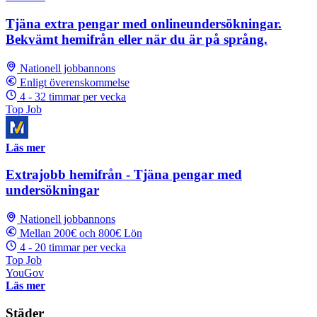
Tjäna extra pengar med onlineundersökningar.
Bekvämt hemifrån eller när du är på språng.
Nationell jobbannons
Enligt överenskommelse
4 - 32 timmar per vecka
Top Job
Läs mer
Extrajobb hemifrån - Tjäna pengar med
undersökningar
Nationell jobbannons
Mellan 200€ och 800€ Lön
4 - 20 timmar per vecka
Top Job
YouGov
Läs mer
Städer