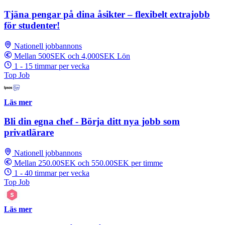
Tjäna pengar på dina åsikter – flexibelt extrajobb
för studenter!
Nationell jobbannons
Mellan 500SEK och 4,000SEK Lön
1 - 15 timmar per vecka
Top Job
Läs mer
Bli din egna chef - Börja ditt nya jobb som
privatlärare
Nationell jobbannons
Mellan 250.00SEK och 550.00SEK per timme
1 - 40 timmar per vecka
Top Job
Läs mer