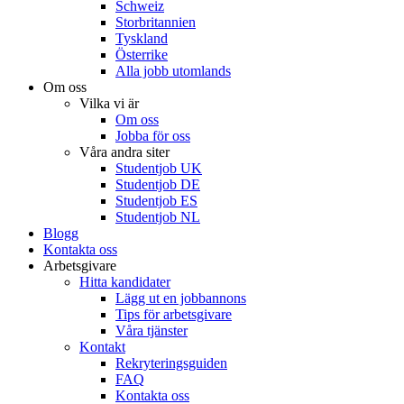
Schweiz
Storbritannien
Tyskland
Österrike
Alla jobb utomlands
Om oss
Vilka vi är
Om oss
Jobba för oss
Våra andra siter
Studentjob UK
Studentjob DE
Studentjob ES
Studentjob NL
Blogg
Kontakta oss
Arbetsgivare
Hitta kandidater
Lägg ut en jobbannons
Tips för arbetsgivare
Våra tjänster
Kontakt
Rekryteringsguiden
FAQ
Kontakta oss