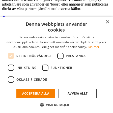
arbetsgivare som använder en 'boost' eller annonser som publiceras
direkt av våra partners jämfört med externa källor.
×
Denna webbplats använder
Logga in som företag
cookies
Denna webbplats använder cookies för att förbättra
E-post
*
användarupplevelsen. Genom att använda vår webbplats samtycker
du till alla cookies i enlighet med vår cookiepolicy.
Läs mer
Lösenord
STRIKT NÖDVÄNDIGT
PRESTANDA
kom ihåg mig
glömt ditt lösenord?
logga in
INRIKTNING
FUNKTIONER
Kostnadsfri företagsprofil
OKLASSIFICERADE
Om du har företagskonto hos StudentJob SE, kan du enkelt logga in
och söka efter passande kandidater till ditt företag.
ACCEPTERA ALLA
AVVISA ALLT
Har du inte ett företagskonto?
VISA DETALJER
skapa profil gratis