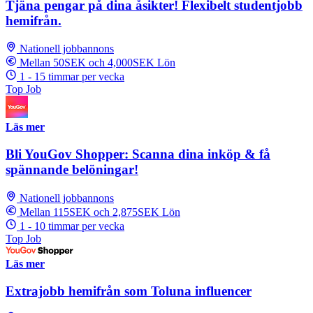
Tjäna pengar på dina åsikter! Flexibelt studentjobb
hemifrån.
Nationell jobbannons
Mellan 50SEK och 4,000SEK Lön
1 - 15 timmar per vecka
Top Job
Läs mer
Bli YouGov Shopper: Scanna dina inköp & få
spännande belöningar!
Nationell jobbannons
Mellan 115SEK och 2,875SEK Lön
1 - 10 timmar per vecka
Top Job
Läs mer
Extrajobb hemifrån som Toluna influencer