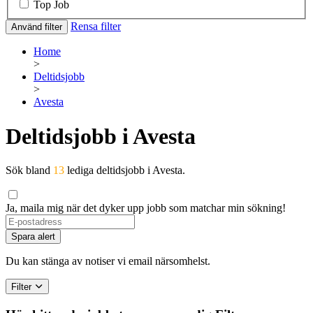
Top Job
Rensa filter
Använd filter
Home
>
Deltidsjobb
>
Avesta
Deltidsjobb i Avesta
Sök bland
13
lediga deltidsjobb i Avesta.
Ja, maila mig när det dyker upp jobb som matchar min sökning!
If
you
Spara alert
are
a
Du kan stänga av notiser vi email närsomhelst.
human,
ignore
Filter
this
field