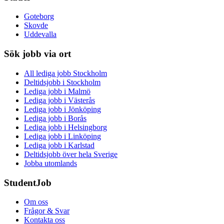
Goteborg
Skovde
Uddevalla
Sök jobb via ort
All lediga jobb Stockholm
Deltidsjobb i Stockholm
Lediga jobb i Malmö
Lediga jobb i Västerås
Lediga jobb i Jönköping
Lediga jobb i Borås
Lediga jobb i Helsingborg
Lediga jobb i Linköping
Lediga jobb i Karlstad
Deltidsjobb över hela Sverige
Jobba utomlands
StudentJob
Om oss
Frågor & Svar
Kontakta oss