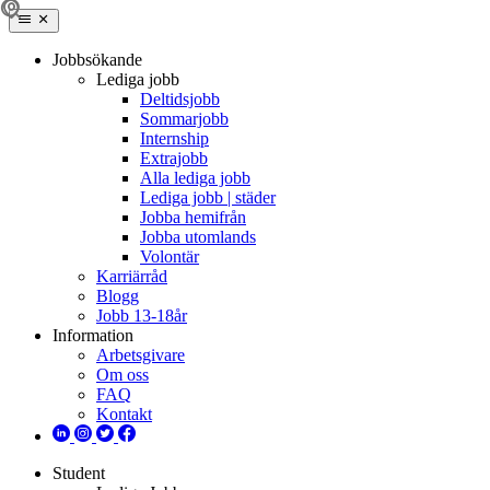
Jobbsökande
Lediga jobb
Deltidsjobb
Sommarjobb
Internship
Extrajobb
Alla lediga jobb
Lediga jobb | städer
Jobba hemifrån
Jobba utomlands
Volontär
Karriärråd
Blogg
Jobb 13-18år
Information
Arbetsgivare
Om oss
FAQ
Kontakt
Student