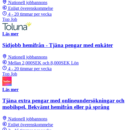
Nationell jobbannons
Enligt överenskommelse
4 - 20 timmar per vecka
Top Job
Läs mer
Sidjobb hemifrån - Tjäna pengar med enkäter
Nationell jobbannons
Mellan 2,000SEK och 8,000SEK Lön
4 - 20 timmar per vecka
Top Job
Läs mer
Tjäna extra pengar med onlineundersökningar och
mobilspel. Bekvämt hemifrån eller på språng
Nationell jobbannons
Enligt överenskommelse