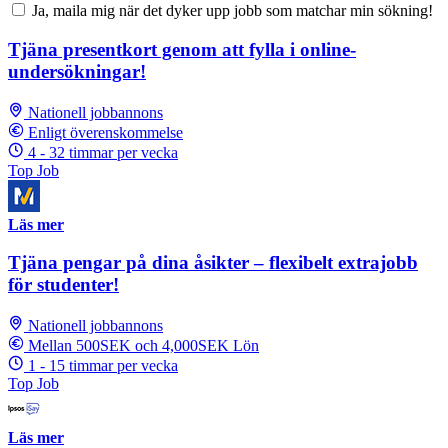
Ja, maila mig när det dyker upp jobb som matchar min sökning!
Tjäna presentkort genom att fylla i online-
undersökningar!
Nationell jobbannons
Enligt överenskommelse
4 - 32 timmar per vecka
Top Job
Läs mer
Tjäna pengar på dina åsikter – flexibelt extrajobb
för studenter!
Nationell jobbannons
Mellan 500SEK och 4,000SEK Lön
1 - 15 timmar per vecka
Top Job
Läs mer