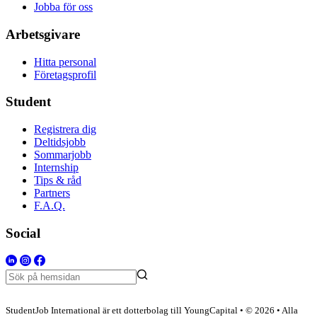
Jobba för oss
Arbetsgivare
Hitta personal
Företagsprofil
Student
Registrera dig
Deltidsjobb
Sommarjobb
Internship
Tips & råd
Partners
F.A.Q.
Social
StudentJob International är ett dotterbolag till YoungCapital • © 2026 • Alla