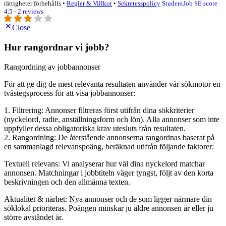
rättigheter förbehålls •
Regler & Villkor
•
Sekretesspolicy
StudentJob SE score
4.5 - 2 reviews
Close
Hur rangordnar vi jobb?
Rangordning av jobbannonser
För att ge dig de mest relevanta resultaten använder vår sökmotor en
tvåstegsprocess för att visa jobbannonser:
1. Filtrering: Annonser filtreras först utifrån dina sökkriterier
(nyckelord, radie, anställningsform och lön). Alla annonser som inte
uppfyller dessa obligatoriska krav utesluts från resultaten.
2. Rangordning: De återstående annonserna rangordnas baserat på
en sammanlagd relevanspoäng, beräknad utifrån följande faktorer:
Textuell relevans: Vi analyserar hur väl dina nyckelord matchar
annonsen. Matchningar i jobbtiteln väger tyngst, följt av den korta
beskrivningen och den allmänna texten.
Aktualitet & närhet: Nya annonser och de som ligger närmare din
söklokal prioriteras. Poängen minskar ju äldre annonsen är eller ju
större avståndet är.