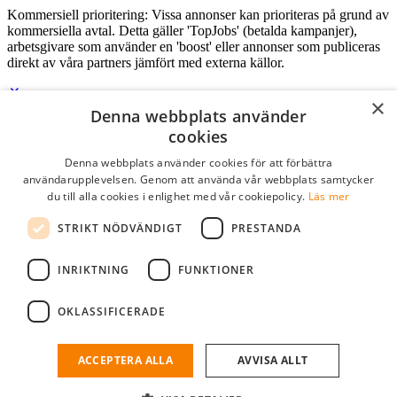
Kommersiell prioritering: Vissa annonser kan prioriteras på grund av
kommersiella avtal. Detta gäller 'TopJobs' (betalda kampanjer),
arbetsgivare som använder en 'boost' eller annonser som publiceras
direkt av våra partners jämfört med externa källor.
×
Denna webbplats använder
Logga in som företag
cookies
Denna webbplats använder cookies för att förbättra
E-post
*
användarupplevelsen. Genom att använda vår webbplats samtycker
du till alla cookies i enlighet med vår cookiepolicy.
Läs mer
Lösenord
STRIKT NÖDVÄNDIGT
PRESTANDA
kom ihåg mig
glömt ditt lösenord?
logga in
INRIKTNING
FUNKTIONER
Kostnadsfri företagsprofil
OKLASSIFICERADE
Om du har företagskonto hos StudentJob SE, kan du enkelt logga in
och söka efter passande kandidater till ditt företag.
ACCEPTERA ALLA
AVVISA ALLT
Har du inte ett företagskonto?