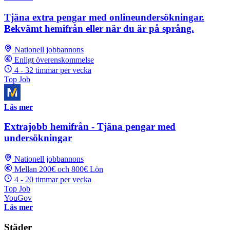
Tjäna extra pengar med onlineundersökningar.
Bekvämt hemifrån eller när du är på språng.
Nationell jobbannons
Enligt överenskommelse
4 - 32 timmar per vecka
Top Job
Läs mer
Extrajobb hemifrån - Tjäna pengar med
undersökningar
Nationell jobbannons
Mellan 200€ och 800€ Lön
4 - 20 timmar per vecka
Top Job
YouGov
Läs mer
Städer