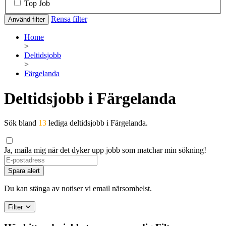
Top Job
Rensa filter
Använd filter
Home
>
Deltidsjobb
>
Färgelanda
Deltidsjobb i Färgelanda
Sök bland
13
lediga deltidsjobb i Färgelanda.
Ja, maila mig när det dyker upp jobb som matchar min sökning!
If
you
Spara alert
are
a
Du kan stänga av notiser vi email närsomhelst.
human,
ignore
Filter
this
field