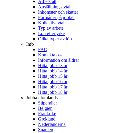
Arbetsrätt
Anställningsavtal
Inkomster och skatter
Förmåner på jobbet
Kollektivavtal
Typ av arbete
Lön efter yrke
Olika typer av lön
Info
FAQ
Kontakta oss
Information om åldrar
Hitta jobb 13 år
Hitta jobb 14 år
Hitta jobb 15 år
Hitta jobb 16 år
Hitta jobb 17 år
Hitta jobb 18 år
Jobba utomlands
Stipendier
Belgien
Frankrike
Grekland
Nederländerna
Spanien