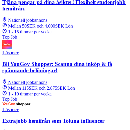
Tjäna pengar på dina åsikter! Flexibelt studentjobb
hemifrån.
Nationell jobbannons
Mellan 50SEK och 4,000SEK Lön
1 - 15 timmar per vecka
Top Job
Läs mer
Bli YouGov Shopper: Scanna dina inköp & få
spännande belöningar!
Nationell jobbannons
Mellan 115SEK och 2,875SEK Lön
1 - 10 timmar per vecka
Top Job
Läs mer
Extrajobb hemifrån som Toluna influencer