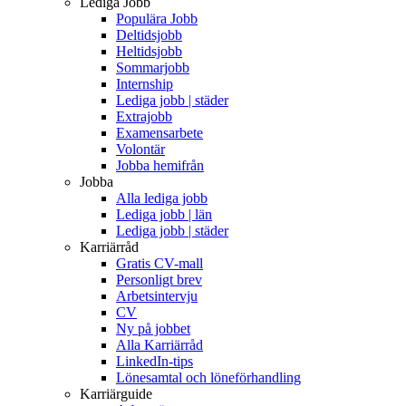
Lediga Jobb
Populära Jobb
Deltidsjobb
Heltidsjobb
Sommarjobb
Internship
Lediga jobb | städer
Extrajobb
Examensarbete
Volontär
Jobba hemifrån
Jobba
Alla lediga jobb
Lediga jobb | län
Lediga jobb | städer
Karriärråd
Gratis CV-mall
Personligt brev
Arbetsintervju
CV
Ny på jobbet
Alla Karriärråd
LinkedIn-tips
Lönesamtal och löneförhandling
Karriärguide