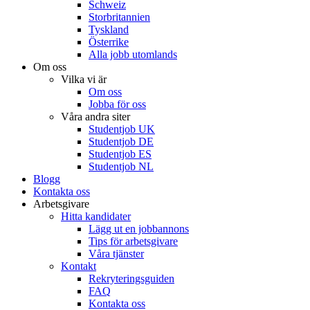
Schweiz
Storbritannien
Tyskland
Österrike
Alla jobb utomlands
Om oss
Vilka vi är
Om oss
Jobba för oss
Våra andra siter
Studentjob UK
Studentjob DE
Studentjob ES
Studentjob NL
Blogg
Kontakta oss
Arbetsgivare
Hitta kandidater
Lägg ut en jobbannons
Tips för arbetsgivare
Våra tjänster
Kontakt
Rekryteringsguiden
FAQ
Kontakta oss