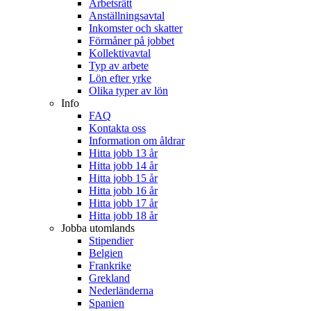
Arbetsrätt
Anställningsavtal
Inkomster och skatter
Förmåner på jobbet
Kollektivavtal
Typ av arbete
Lön efter yrke
Olika typer av lön
Info
FAQ
Kontakta oss
Information om åldrar
Hitta jobb 13 år
Hitta jobb 14 år
Hitta jobb 15 år
Hitta jobb 16 år
Hitta jobb 17 år
Hitta jobb 18 år
Jobba utomlands
Stipendier
Belgien
Frankrike
Grekland
Nederländerna
Spanien