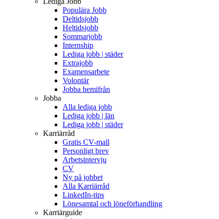
Lediga Jobb
Populära Jobb
Deltidsjobb
Heltidsjobb
Sommarjobb
Internship
Lediga jobb | städer
Extrajobb
Examensarbete
Volontär
Jobba hemifrån
Jobba
Alla lediga jobb
Lediga jobb | län
Lediga jobb | städer
Karriärråd
Gratis CV-mall
Personligt brev
Arbetsintervju
CV
Ny på jobbet
Alla Karriärråd
LinkedIn-tips
Lönesamtal och löneförhandling
Karriärguide