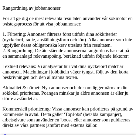
Rangordning av jobbannonser
För att ge dig de mest relevanta resultaten använder vår sökmotor en
tvåstegsprocess för att visa jobbannonser:
1. Filtrering: Annonser filtreras först utifrån dina sökkriterier
(nyckelord, radie, anställningsform och lön). Alla annonser som inte
uppfyller dessa obligatoriska krav utesluts från resultaten.
2. Rangordning: De återstående annonserna rangordnas baserat på
en sammanlagd relevanspoäng, beräknad utifrån följande faktorer:
Textuell relevans: Vi analyserar hur väl dina nyckelord matchar
annonsen. Matchningar i jobbtiteln väger tyngst, följt av den korta
beskrivningen och den allmänna texten.
Aktualitet & närhet: Nya annonser och de som ligger närmare din
söklokal prioriteras. Poängen minskar ju äldre annonsen är eller ju
större avståndet är.
Kommersiell prioritering: Vissa annonser kan prioriteras på grund av
kommersiella avtal. Detta gäller 'TopJobs' (betalda kampanjer),
arbetsgivare som använder en 'boost' eller annonser som publiceras
direkt av våra partners jämfört med externa källor.