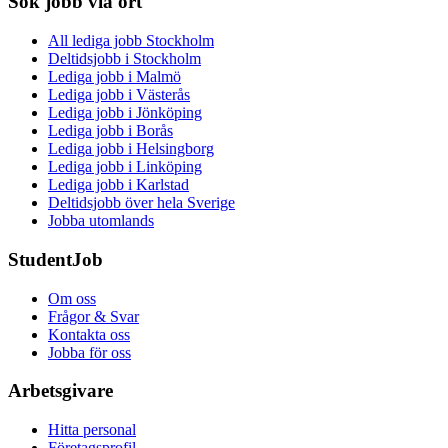
Sök jobb via ort
All lediga jobb Stockholm
Deltidsjobb i Stockholm
Lediga jobb i Malmö
Lediga jobb i Västerås
Lediga jobb i Jönköping
Lediga jobb i Borås
Lediga jobb i Helsingborg
Lediga jobb i Linköping
Lediga jobb i Karlstad
Deltidsjobb över hela Sverige
Jobba utomlands
StudentJob
Om oss
Frågor & Svar
Kontakta oss
Jobba för oss
Arbetsgivare
Hitta personal
Företagsprofil