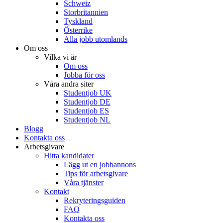
Schweiz
Storbritannien
Tyskland
Österrike
Alla jobb utomlands
Om oss
Vilka vi är
Om oss
Jobba för oss
Våra andra siter
Studentjob UK
Studentjob DE
Studentjob ES
Studentjob NL
Blogg
Kontakta oss
Arbetsgivare
Hitta kandidater
Lägg ut en jobbannons
Tips för arbetsgivare
Våra tjänster
Kontakt
Rekryteringsguiden
FAQ
Kontakta oss