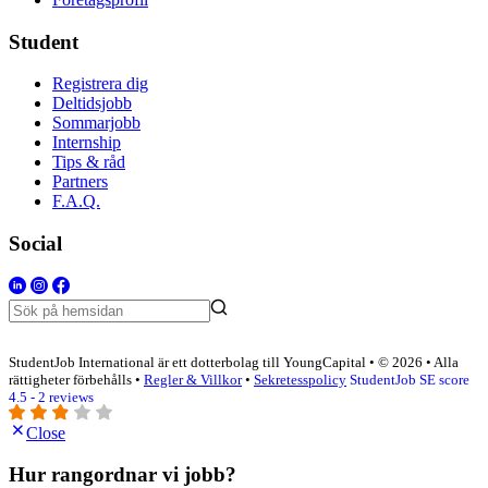
Student
Registrera dig
Deltidsjobb
Sommarjobb
Internship
Tips & råd
Partners
F.A.Q.
Social
StudentJob International är ett dotterbolag till YoungCapital • © 2026 • Alla
rättigheter förbehålls •
Regler & Villkor
•
Sekretesspolicy
StudentJob SE score
4.5 - 2 reviews
Close
Hur rangordnar vi jobb?