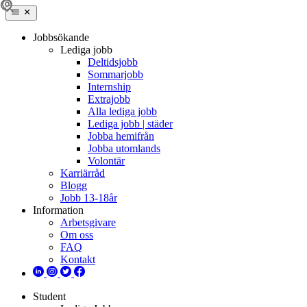
Jobbsökande
Lediga jobb
Deltidsjobb
Sommarjobb
Internship
Extrajobb
Alla lediga jobb
Lediga jobb | städer
Jobba hemifrån
Jobba utomlands
Volontär
Karriärråd
Blogg
Jobb 13-18år
Information
Arbetsgivare
Om oss
FAQ
Kontakt
Student