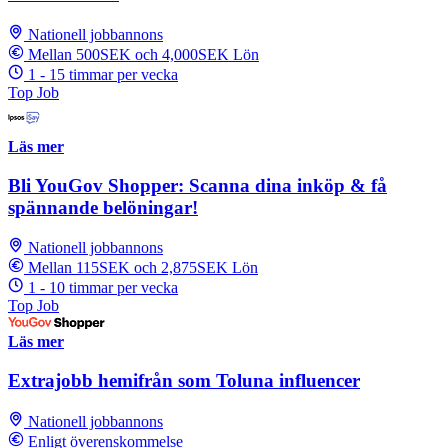
Nationell jobbannons
Mellan 500SEK och 4,000SEK Lön
1 - 15 timmar per vecka
Top Job
Läs mer
Bli YouGov Shopper: Scanna dina inköp & få
spännande belöningar!
Nationell jobbannons
Mellan 115SEK och 2,875SEK Lön
1 - 10 timmar per vecka
Top Job
Läs mer
Extrajobb hemifrån som Toluna influencer
Nationell jobbannons
Enligt överenskommelse