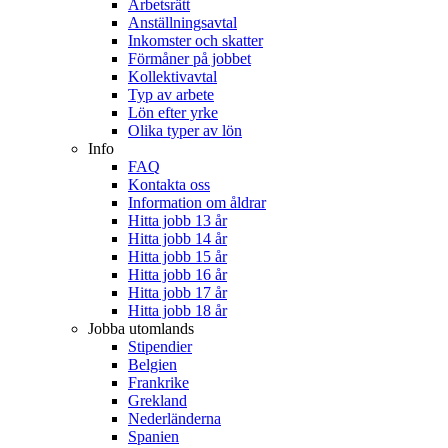
Arbetsrätt
Anställningsavtal
Inkomster och skatter
Förmåner på jobbet
Kollektivavtal
Typ av arbete
Lön efter yrke
Olika typer av lön
Info
FAQ
Kontakta oss
Information om åldrar
Hitta jobb 13 år
Hitta jobb 14 år
Hitta jobb 15 år
Hitta jobb 16 år
Hitta jobb 17 år
Hitta jobb 18 år
Jobba utomlands
Stipendier
Belgien
Frankrike
Grekland
Nederländerna
Spanien