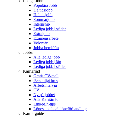
Lediga Jobb
Populära Jobb
Deltidsjobb
Heltidsjobb
Sommarjobb
Internship
Lediga jobb | städer
Extrajobb
Examensarbete
Volontär
Jobba hemifrån
Jobba
Alla lediga jobb
Lediga jobb | län
Lediga jobb | städer
Karriärråd
Gratis CV-mall
Personligt brev
Arbetsintervju
CV
Ny på jobbet
Alla Karriärråd
LinkedIn-tips
Lönesamtal och löneförhandling
Karriärguide