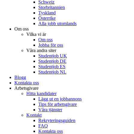
Schweiz
Storbritannien
Tyskland
Österrike
Alla jobb utomlands
Om oss
Vilka vi är
Om oss
Jobba för oss
Våra andra siter
Studentjob UK
Studentjob DE
Studentjob ES
Studentjob NL
Blogg
Kontakta oss
Arbetsgivare
Hitta kandidater
Lägg ut en jobbannons
Tips för arbetsgivare
Våra tjänster
Kontakt
Rekryteringsguiden
FAQ
Kontakta oss