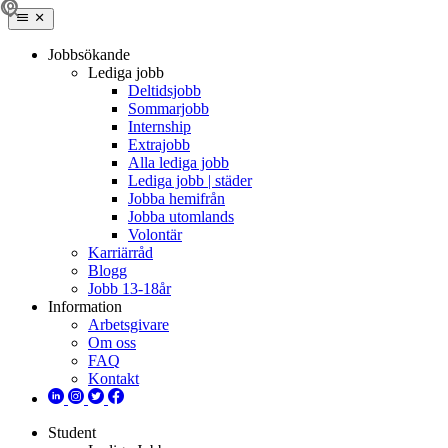
Jobbsökande
Lediga jobb
Deltidsjobb
Sommarjobb
Internship
Extrajobb
Alla lediga jobb
Lediga jobb | städer
Jobba hemifrån
Jobba utomlands
Volontär
Karriärråd
Blogg
Jobb 13-18år
Information
Arbetsgivare
Om oss
FAQ
Kontakt
Student