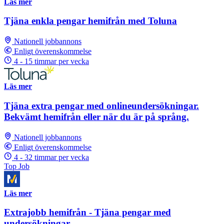
Läs mer
Tjäna enkla pengar hemifrån med Toluna
Nationell jobbannons
Enligt överenskommelse
4 - 15 timmar per vecka
Läs mer
Tjäna extra pengar med onlineundersökningar.
Bekvämt hemifrån eller när du är på språng.
Nationell jobbannons
Enligt överenskommelse
4 - 32 timmar per vecka
Top Job
Läs mer
Extrajobb hemifrån - Tjäna pengar med
undersökningar