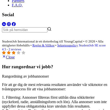
Partners
F.A.Q.
Social
StudentJob International är ett dotterbolag till YoungCapital • © 2026 • Alla
rättigheter förbehålls •
Regler & Villkor
•
Sekretesspolicy
StudentJob SE score
4.5 - 2 reviews
Close
Hur rangordnar vi jobb?
Rangordning av jobbannonser
För att ge dig de mest relevanta resultaten använder vår sökmotor en
tvåstegsprocess för att visa jobbannonser:
1. Filtrering: Annonser filtreras först utifrån dina sökkriterier
(nyckelord, radie, anställningsform och lön). Alla annonser som inte
uppfyller dessa obligatoriska krav utesluts från resultaten.