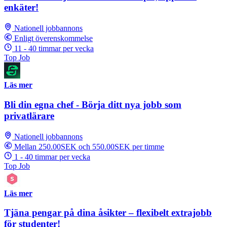
enkäter!
Nationell jobbannons
Enligt överenskommelse
11 - 40 timmar per vecka
Top Job
Läs mer
Bli din egna chef - Börja ditt nya jobb som
privatlärare
Nationell jobbannons
Mellan 250.00SEK och 550.00SEK per timme
1 - 40 timmar per vecka
Top Job
Läs mer
Tjäna pengar på dina åsikter – flexibelt extrajobb
för studenter!