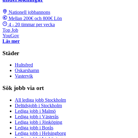
Nationell jobbannons
Mellan 200€ och 800€ Lön
4 - 20 timmar per vecka
Top Job
YouGov
Läs mer
Städer
Hultsfred
Oskarshamn
Vastervik
Sök jobb via ort
All lediga jobb Stockholm
Deltidsjobb i Stockholm
Lediga jobb i Malmö
Lediga jobb i Västerås
Lediga jobb i Jönköping
Lediga jobb i Borås
Lediga jobb i Helsingborg