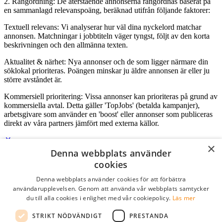
2. Rangordning: De återstående annonserna rangordnas baserat på
en sammanlagd relevanspoäng, beräknad utifrån följande faktorer:
Textuell relevans: Vi analyserar hur väl dina nyckelord matchar
annonsen. Matchningar i jobbtiteln väger tyngst, följt av den korta
beskrivningen och den allmänna texten.
Aktualitet & närhet: Nya annonser och de som ligger närmare din
söklokal prioriteras. Poängen minskar ju äldre annonsen är eller ju
större avståndet är.
Kommersiell prioritering: Vissa annonser kan prioriteras på grund av
kommersiella avtal. Detta gäller 'TopJobs' (betalda kampanjer),
arbetsgivare som använder en 'boost' eller annonser som publiceras
direkt av våra partners jämfört med externa källor.
×
Denna webbplats använder
Logga in som företag
cookies
Denna webbplats använder cookies för att förbättra
E-post
*
användarupplevelsen. Genom att använda vår webbplats samtycker
du till alla cookies i enlighet med vår cookiepolicy.
Läs mer
Lösenord
STRIKT NÖDVÄNDIGT
PRESTANDA
kom ihåg mig