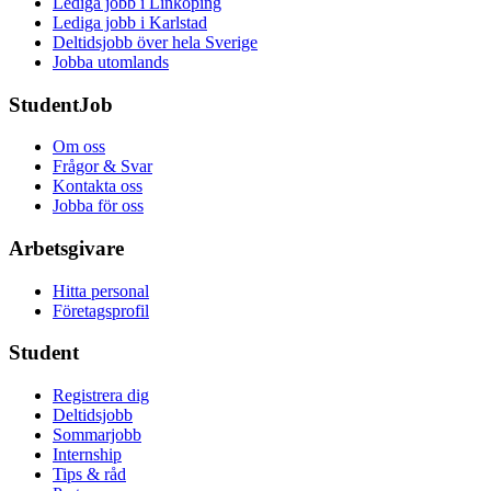
Lediga jobb i Linköping
Lediga jobb i Karlstad
Deltidsjobb över hela Sverige
Jobba utomlands
StudentJob
Om oss
Frågor & Svar
Kontakta oss
Jobba för oss
Arbetsgivare
Hitta personal
Företagsprofil
Student
Registrera dig
Deltidsjobb
Sommarjobb
Internship
Tips & råd