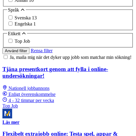
Annan
10
Språk
Svenska
13
Engelska
1
Etikett
Top Job
Rensa filter
Använd filter
Ja, maila mig när det dyker upp jobb som matchar min sökning!
Tjäna presentkort genom att fylla i online-
undersökningar!
Nationell jobbannons
Enligt överenskommelse
4 - 32 timmar per vecka
Top Job
Läs mer
Flexibelt extrajobb online: Testa spel, appar &