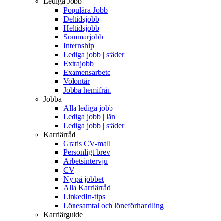
Lediga Jobb
Populära Jobb
Deltidsjobb
Heltidsjobb
Sommarjobb
Internship
Lediga jobb | städer
Extrajobb
Examensarbete
Volontär
Jobba hemifrån
Jobba
Alla lediga jobb
Lediga jobb | län
Lediga jobb | städer
Karriärråd
Gratis CV-mall
Personligt brev
Arbetsintervju
CV
Ny på jobbet
Alla Karriärråd
LinkedIn-tips
Lönesamtal och löneförhandling
Karriärguide