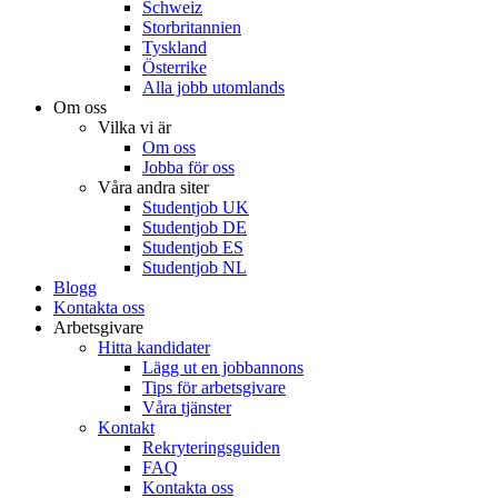
Schweiz
Storbritannien
Tyskland
Österrike
Alla jobb utomlands
Om oss
Vilka vi är
Om oss
Jobba för oss
Våra andra siter
Studentjob UK
Studentjob DE
Studentjob ES
Studentjob NL
Blogg
Kontakta oss
Arbetsgivare
Hitta kandidater
Lägg ut en jobbannons
Tips för arbetsgivare
Våra tjänster
Kontakt
Rekryteringsguiden
FAQ
Kontakta oss