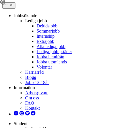
Jobbsökande
Lediga jobb
Deltidsjobb
Sommarjobb
Internship
Extrajobb
Alla lediga jobb
Lediga jobb | städer
Jobba hemifrån
Jobba utomlands
Volontär
Karriärråd
Blogg
Jobb 13-18år
Information
Arbetsgivare
Om oss
FAQ
Kontakt
Student