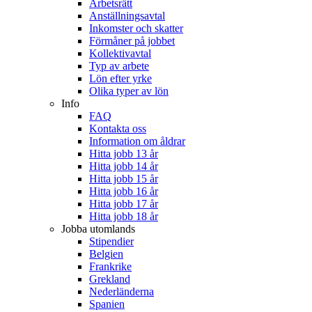
Arbetsrätt
Anställningsavtal
Inkomster och skatter
Förmåner på jobbet
Kollektivavtal
Typ av arbete
Lön efter yrke
Olika typer av lön
Info
FAQ
Kontakta oss
Information om åldrar
Hitta jobb 13 år
Hitta jobb 14 år
Hitta jobb 15 år
Hitta jobb 16 år
Hitta jobb 17 år
Hitta jobb 18 år
Jobba utomlands
Stipendier
Belgien
Frankrike
Grekland
Nederländerna
Spanien