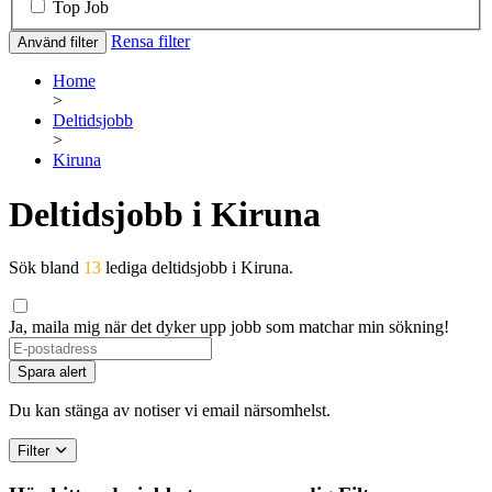
Top Job
Rensa filter
Använd filter
Home
>
Deltidsjobb
>
Kiruna
Deltidsjobb i Kiruna
Sök bland
13
lediga deltidsjobb i Kiruna.
Ja, maila mig när det dyker upp jobb som matchar min sökning!
If
you
Spara alert
are
a
Du kan stänga av notiser vi email närsomhelst.
human,
ignore
Filter
this
field