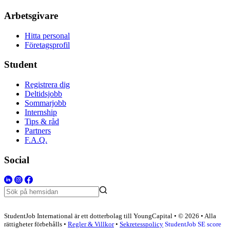
Arbetsgivare
Hitta personal
Företagsprofil
Student
Registrera dig
Deltidsjobb
Sommarjobb
Internship
Tips & råd
Partners
F.A.Q.
Social
StudentJob International är ett dotterbolag till YoungCapital • © 2026 • Alla
rättigheter förbehålls •
Regler & Villkor
•
Sekretesspolicy
StudentJob SE score