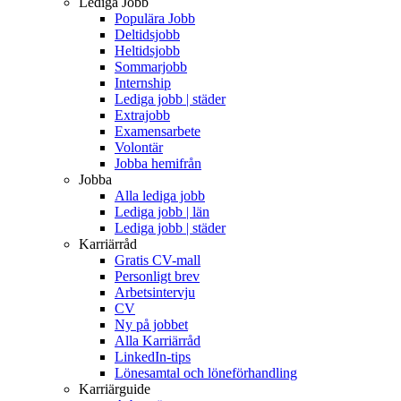
Lediga Jobb
Populära Jobb
Deltidsjobb
Heltidsjobb
Sommarjobb
Internship
Lediga jobb | städer
Extrajobb
Examensarbete
Volontär
Jobba hemifrån
Jobba
Alla lediga jobb
Lediga jobb | län
Lediga jobb | städer
Karriärråd
Gratis CV-mall
Personligt brev
Arbetsintervju
CV
Ny på jobbet
Alla Karriärråd
LinkedIn-tips
Lönesamtal och löneförhandling
Karriärguide