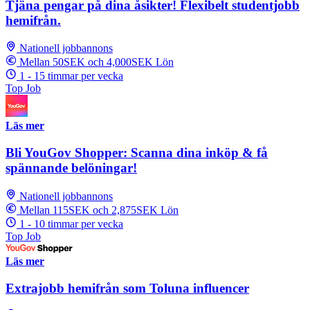
Tjäna pengar på dina åsikter! Flexibelt studentjobb
hemifrån.
Nationell jobbannons
Mellan 50SEK och 4,000SEK Lön
1 - 15 timmar per vecka
Top Job
Läs mer
Bli YouGov Shopper: Scanna dina inköp & få
spännande belöningar!
Nationell jobbannons
Mellan 115SEK och 2,875SEK Lön
1 - 10 timmar per vecka
Top Job
Läs mer
Extrajobb hemifrån som Toluna influencer