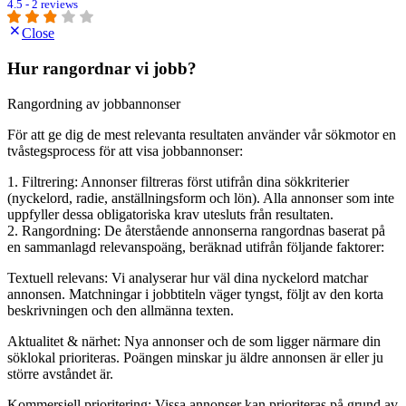
4.5 - 2 reviews
Close
Hur rangordnar vi jobb?
Rangordning av jobbannonser
För att ge dig de mest relevanta resultaten använder vår sökmotor en
tvåstegsprocess för att visa jobbannonser:
1. Filtrering: Annonser filtreras först utifrån dina sökkriterier
(nyckelord, radie, anställningsform och lön). Alla annonser som inte
uppfyller dessa obligatoriska krav utesluts från resultaten.
2. Rangordning: De återstående annonserna rangordnas baserat på
en sammanlagd relevanspoäng, beräknad utifrån följande faktorer:
Textuell relevans: Vi analyserar hur väl dina nyckelord matchar
annonsen. Matchningar i jobbtiteln väger tyngst, följt av den korta
beskrivningen och den allmänna texten.
Aktualitet & närhet: Nya annonser och de som ligger närmare din
söklokal prioriteras. Poängen minskar ju äldre annonsen är eller ju
större avståndet är.
Kommersiell prioritering: Vissa annonser kan prioriteras på grund av