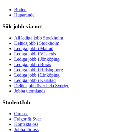
Boden
Haparanda
Sök jobb via ort
All lediga jobb Stockholm
Deltidsjobb i Stockholm
Lediga jobb i Malmö
Lediga jobb i Västerås
Lediga jobb i Jönköping
Lediga jobb i Borås
Lediga jobb i Helsingborg
Lediga jobb i Linköping
Lediga jobb i Karlstad
Deltidsjobb över hela Sverige
Jobba utomlands
StudentJob
Om oss
Frågor & Svar
Kontakta oss
Jobba för oss