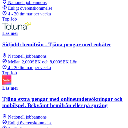
Nationell jobbannons
Enligt överenskommelse
4 - 20 timmar per vecka
Top Job
Läs mer
Sidjobb hemifrån - Tjäna pengar med enkäter
Nationell jobbannons
Mellan 2,000SEK och 8,000SEK Lön
4 - 20 timmar per vecka
Top Job
Läs mer
Tjäna extra pengar med onlineundersökningar och
mobilspel. Bekvämt hemifrån eller på språng
Nationell jobbannons
Enligt överenskommelse