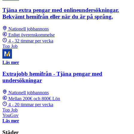
Tjäna extra pengar med onlineundersökningar.
Bekvämt hemifrån eller när du är på språng.
Nationell jobbannons
Enligt överenskommelse
4 - 32 timmar per vecka
Top Job
Läs mer
Extrajobb hemifrån - Tjäna pengar med
undersökningar
Nationell jobbannons
Mellan 200€ och 800€ Lön
4 - 20 timmar per vecka
Top Job
YouGov
Läs mer
Städer