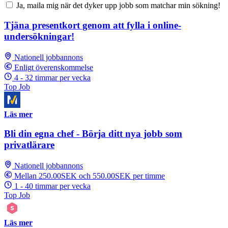
Ja, maila mig när det dyker upp jobb som matchar min sökning!
Tjäna presentkort genom att fylla i online-
undersökningar!
Nationell jobbannons
Enligt överenskommelse
4 - 32 timmar per vecka
Top Job
Läs mer
Bli din egna chef - Börja ditt nya jobb som
privatlärare
Nationell jobbannons
Mellan 250.00SEK och 550.00SEK per timme
1 - 40 timmar per vecka
Top Job
Läs mer