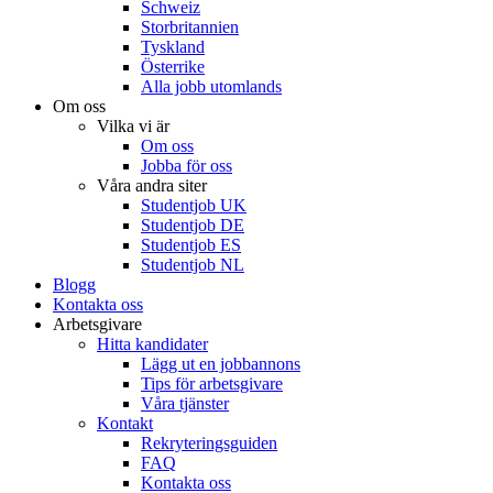
Schweiz
Storbritannien
Tyskland
Österrike
Alla jobb utomlands
Om oss
Vilka vi är
Om oss
Jobba för oss
Våra andra siter
Studentjob UK
Studentjob DE
Studentjob ES
Studentjob NL
Blogg
Kontakta oss
Arbetsgivare
Hitta kandidater
Lägg ut en jobbannons
Tips för arbetsgivare
Våra tjänster
Kontakt
Rekryteringsguiden
FAQ
Kontakta oss