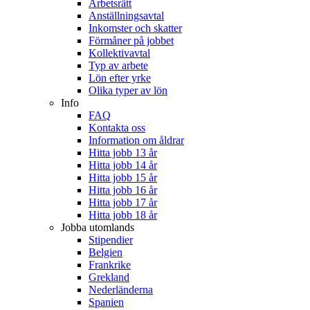
Arbetsrätt
Anställningsavtal
Inkomster och skatter
Förmåner på jobbet
Kollektivavtal
Typ av arbete
Lön efter yrke
Olika typer av lön
Info
FAQ
Kontakta oss
Information om åldrar
Hitta jobb 13 år
Hitta jobb 14 år
Hitta jobb 15 år
Hitta jobb 16 år
Hitta jobb 17 år
Hitta jobb 18 år
Jobba utomlands
Stipendier
Belgien
Frankrike
Grekland
Nederländerna
Spanien