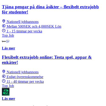
Tjäna pengar på dina åsikter – flexibelt extrajobb
för studenter!
Nationell jobbannons
Mellan 500SEK och 4,000SEK Lön
1 - 15 timmar per vecka
Top Job
Läs mer
Flexibelt extrajobb online: Testa spel, appar &
enkäter!
Nationell jobbannons
Enligt överenskommelse
11 - 40 timmar per vecka
Top Job
Läs mer