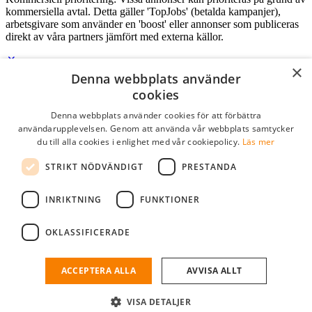
kommersiella avtal. Detta gäller 'TopJobs' (betalda kampanjer),
arbetsgivare som använder en 'boost' eller annonser som publiceras
direkt av våra partners jämfört med externa källor.
×
Denna webbplats använder
Logga in som företag
cookies
Denna webbplats använder cookies för att förbättra
E-post
*
användarupplevelsen. Genom att använda vår webbplats samtycker
du till alla cookies i enlighet med vår cookiepolicy.
Läs mer
Lösenord
STRIKT NÖDVÄNDIGT
PRESTANDA
kom ihåg mig
glömt ditt lösenord?
logga in
INRIKTNING
FUNKTIONER
Kostnadsfri företagsprofil
OKLASSIFICERADE
Om du har företagskonto hos StudentJob SE, kan du enkelt logga in
och söka efter passande kandidater till ditt företag.
ACCEPTERA ALLA
AVVISA ALLT
Har du inte ett företagskonto?
VISA DETALJER