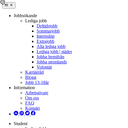
Jobbsökande
Lediga jobb
Deltidsjobb
Sommarjobb
Internship
Extrajobb
Alla lediga jobb
Lediga jobb | städer
Jobba hemifrån
Jobba utomlands
Volontär
Karriärråd
Blogg
Jobb 13-18år
Information
Arbetsgivare
Om oss
FAQ
Kontakt
Student