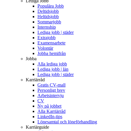
Lediga Jobb
Populära Jobb
Deltidsjobb
Heltidsjobb
Sommarjobb
Internship
Lediga jobb | städer
Extrajobb
Examensarbete
Volontär
Jobba hemifrån
Jobba
Alla lediga jobb
Lediga jobb | län
Lediga jobb | städer
Karriärråd
Gratis CV-mall
Personligt brev
Arbetsintervju
CV
Ny på jobbet
Alla Karriärråd
LinkedIn-tips
Lönesamtal och löneförhandling
Karriärguide