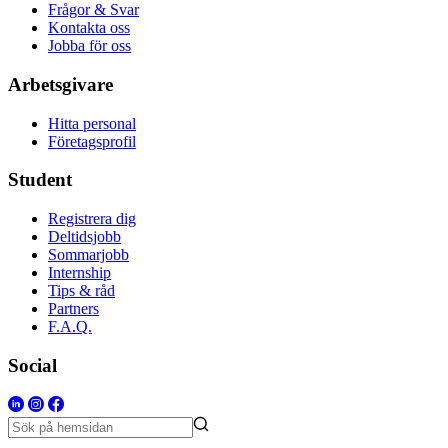
Frågor & Svar
Kontakta oss
Jobba för oss
Arbetsgivare
Hitta personal
Företagsprofil
Student
Registrera dig
Deltidsjobb
Sommarjobb
Internship
Tips & råd
Partners
F.A.Q.
Social