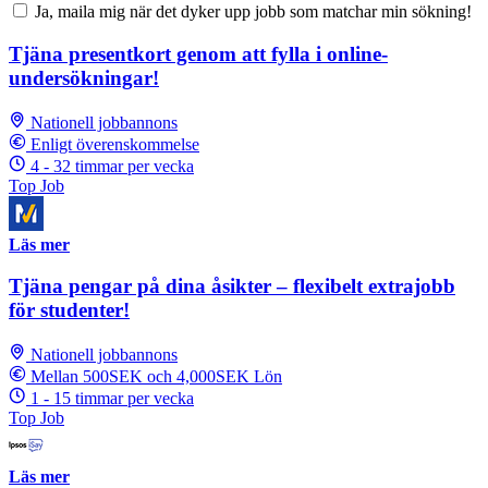
Ja, maila mig när det dyker upp jobb som matchar min sökning!
Tjäna presentkort genom att fylla i online-
undersökningar!
Nationell jobbannons
Enligt överenskommelse
4 - 32 timmar per vecka
Top Job
Läs mer
Tjäna pengar på dina åsikter – flexibelt extrajobb
för studenter!
Nationell jobbannons
Mellan 500SEK och 4,000SEK Lön
1 - 15 timmar per vecka
Top Job
Läs mer