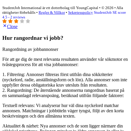
StudentJob International är ett dotterbolag till YoungCapital • © 2026 • Alla
rättigheter förbehålls •
Regler & Villkor
•
Sekretesspolicy
StudentJob SE score
4.5 - 2 reviews
Close
Hur rangordnar vi jobb?
Rangordning av jobbannonser
För att ge dig de mest relevanta resultaten använder vår sökmotor en
tvåstegsprocess för att visa jobbannonser:
1. Filtrering: Annonser filtreras först utifrån dina sökkriterier
(nyckelord, radie, anställningsform och lön). Alla annonser som inte
uppfyller dessa obligatoriska krav utesluts från resultaten.
2. Rangordning: De återstående annonserna rangordnas baserat på
en sammanlagd relevanspoäng, beräknad utifrån följande faktorer:
Textuell relevans: Vi analyserar hur väl dina nyckelord matchar
annonsen. Matchningar i jobbtiteln väger tyngst, följt av den korta
beskrivningen och den allmänna texten.
Aktualitet & närhet: Nya annonser och de som ligger närmare din