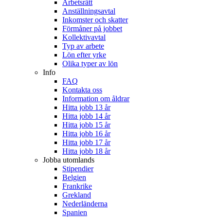
Arbetsrätt
Anställningsavtal
Inkomster och skatter
Förmåner på jobbet
Kollektivavtal
Typ av arbete
Lön efter yrke
Olika typer av lön
Info
FAQ
Kontakta oss
Information om åldrar
Hitta jobb 13 år
Hitta jobb 14 år
Hitta jobb 15 år
Hitta jobb 16 år
Hitta jobb 17 år
Hitta jobb 18 år
Jobba utomlands
Stipendier
Belgien
Frankrike
Grekland
Nederländerna
Spanien