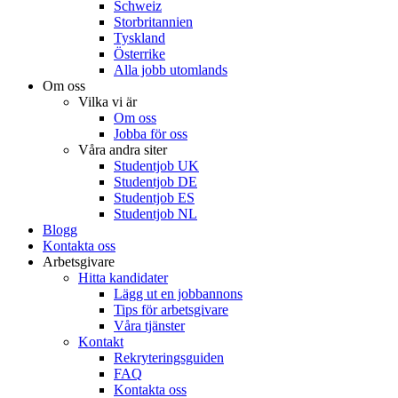
Schweiz
Storbritannien
Tyskland
Österrike
Alla jobb utomlands
Om oss
Vilka vi är
Om oss
Jobba för oss
Våra andra siter
Studentjob UK
Studentjob DE
Studentjob ES
Studentjob NL
Blogg
Kontakta oss
Arbetsgivare
Hitta kandidater
Lägg ut en jobbannons
Tips för arbetsgivare
Våra tjänster
Kontakt
Rekryteringsguiden
FAQ
Kontakta oss