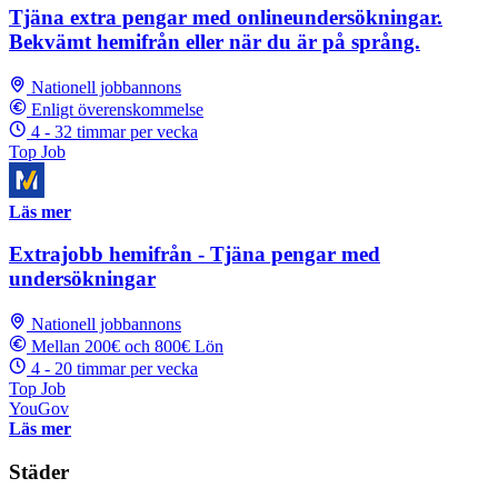
Tjäna extra pengar med onlineundersökningar.
Bekvämt hemifrån eller när du är på språng.
Nationell jobbannons
Enligt överenskommelse
4 - 32 timmar per vecka
Top Job
Läs mer
Extrajobb hemifrån - Tjäna pengar med
undersökningar
Nationell jobbannons
Mellan 200€ och 800€ Lön
4 - 20 timmar per vecka
Top Job
YouGov
Läs mer
Städer