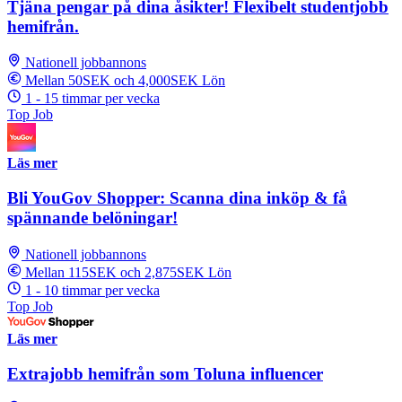
Tjäna pengar på dina åsikter! Flexibelt studentjobb
hemifrån.
Nationell jobbannons
Mellan 50SEK och 4,000SEK Lön
1 - 15 timmar per vecka
Top Job
Läs mer
Bli YouGov Shopper: Scanna dina inköp & få
spännande belöningar!
Nationell jobbannons
Mellan 115SEK och 2,875SEK Lön
1 - 10 timmar per vecka
Top Job
Läs mer
Extrajobb hemifrån som Toluna influencer