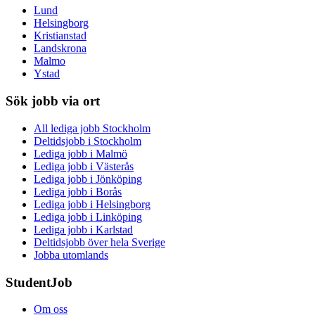
Lund
Helsingborg
Kristianstad
Landskrona
Malmo
Ystad
Sök jobb via ort
All lediga jobb Stockholm
Deltidsjobb i Stockholm
Lediga jobb i Malmö
Lediga jobb i Västerås
Lediga jobb i Jönköping
Lediga jobb i Borås
Lediga jobb i Helsingborg
Lediga jobb i Linköping
Lediga jobb i Karlstad
Deltidsjobb över hela Sverige
Jobba utomlands
StudentJob
Om oss