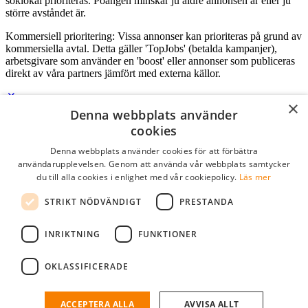
söklokal prioriteras. Poängen minskar ju äldre annonsen är eller ju
större avståndet är.
Kommersiell prioritering: Vissa annonser kan prioriteras på grund av
kommersiella avtal. Detta gäller 'TopJobs' (betalda kampanjer),
arbetsgivare som använder en 'boost' eller annonser som publiceras
direkt av våra partners jämfört med externa källor.
×
Denna webbplats använder
Logga in som företag
cookies
Denna webbplats använder cookies för att förbättra
E-post
*
användarupplevelsen. Genom att använda vår webbplats samtycker
du till alla cookies i enlighet med vår cookiepolicy.
Läs mer
Lösenord
STRIKT NÖDVÄNDIGT
PRESTANDA
kom ihåg mig
glömt ditt lösenord?
logga in
INRIKTNING
FUNKTIONER
Kostnadsfri företagsprofil
OKLASSIFICERADE
Om du har företagskonto hos StudentJob SE, kan du enkelt logga in
och söka efter passande kandidater till ditt företag.
ACCEPTERA ALLA
AVVISA ALLT