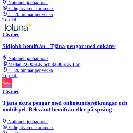
Nationell jobbannons
Enligt överenskommelse
4 - 20 timmar per vecka
Top Job
Läs mer
Sidjobb hemifrån - Tjäna pengar med enkäter
Nationell jobbannons
Mellan 2,000SEK och 8,000SEK Lön
4 - 20 timmar per vecka
Top Job
Läs mer
Tjäna extra pengar med onlineundersökningar och
mobilspel. Bekvämt hemifrån eller på språng
Nationell jobbannons
Enligt överenskommelse