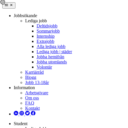
Jobbsökande
Lediga jobb
Deltidsjobb
Sommarjobb
Internship
Extrajobb
Alla lediga jobb
Lediga jobb | städer
Jobba hemifrån
Jobba utomlands
Volontär
Karriärråd
Blogg
Jobb 13-18år
Information
Arbetsgivare
Om oss
FAQ
Kontakt
Student