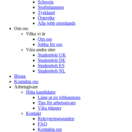
Schweiz
Storbritannien
Tyskland
Österrike
Alla jobb utomlands
Om oss
Vilka vi är
Om oss
Jobba för oss
Våra andra siter
Studentjob UK
Studentjob DE
Studentjob ES
Studentjob NL
Blogg
Kontakta oss
Arbetsgivare
Hitta kandidater
Lägg ut en jobbannons
Tips för arbetsgivare
Våra tjänster
Kontakt
Rekryteringsguiden
FAQ
Kontakta oss