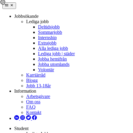
Jobbsökande
Lediga jobb
Deltidsjobb
Sommarjobb
Internship
Extrajobb
Alla lediga jobb
Lediga jobb | städer
Jobba hemifrån
Jobba utomlands
Volontär
Karriärråd
Blogg
Jobb 13-18år
Information
Arbetsgivare
Om oss
FAQ
Kontakt
Student