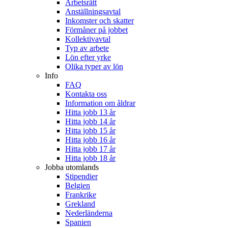
Arbetsrätt
Anställningsavtal
Inkomster och skatter
Förmåner på jobbet
Kollektivavtal
Typ av arbete
Lön efter yrke
Olika typer av lön
Info
FAQ
Kontakta oss
Information om åldrar
Hitta jobb 13 år
Hitta jobb 14 år
Hitta jobb 15 år
Hitta jobb 16 år
Hitta jobb 17 år
Hitta jobb 18 år
Jobba utomlands
Stipendier
Belgien
Frankrike
Grekland
Nederländerna
Spanien