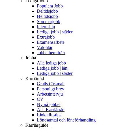
Lediga Jobb
Populära Jobb
Deltidsjobb
Heltidsjobb
Sommarjobb
Internship
Lediga jobb | städer
Extrajobb
Examensarbete
Volontär
Jobba hemifrån
Jobba
Alla lediga jobb
Lediga jobb | län
Lediga jobb | städer
Karriärråd
Gratis CV-mall
Personligt brev
Arbetsintervju
CV
Ny på jobbet
Alla Karriärråd
LinkedIn-tips
Lönesamtal och löneförhandling
Karriärguide