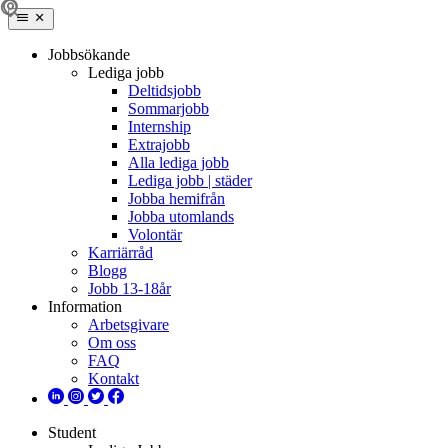
Jobbsökande
Lediga jobb
Deltidsjobb
Sommarjobb
Internship
Extrajobb
Alla lediga jobb
Lediga jobb | städer
Jobba hemifrån
Jobba utomlands
Volontär
Karriärråd
Blogg
Jobb 13-18år
Information
Arbetsgivare
Om oss
FAQ
Kontakt
Student