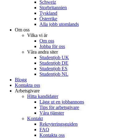
Schweiz
Storbritannien
Tyskland
Österrike
Alla jobb utomlands
Om oss
Vilka vi är
Om oss
Jobba för oss
Våra andra siter
Studentjob UK
Studentjob DE
Studentjob ES
Studentjob NL
Blogg
Kontakta oss
Arbetsgivare
Hitta kandidater
Lägg ut en jobbannons
Tips för arbetsgivare
Våra tjänster
Kontakt
Rekryteringsguiden
FAQ
Kontakta oss