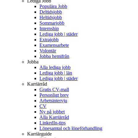
Lediga Jobb
Populära Jobb
Deltidsjobb
Heltidsjobb
Sommarjobb
Internship
Lediga jobb | städer
Extrajobb
Examensarbete
Volontär
Jobba hemifrån
Jobba
Alla lediga jobb
Lediga jobb | län
Lediga jobb | städer
Karriärråd
Gratis CV-mall
Personligt brev
Arbetsintervju
CV
Ny på jobbet
Alla Karriärråd
LinkedIn-tips
Lönesamtal och löneförhandling
Karriärguide