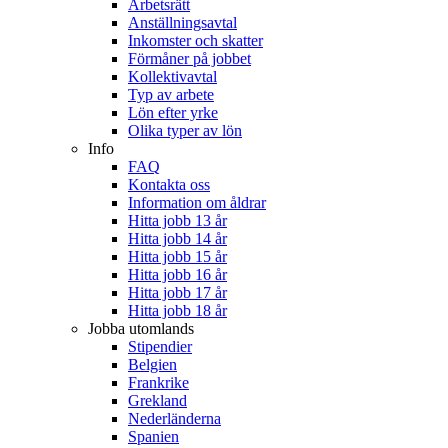
Arbetsrätt
Anställningsavtal
Inkomster och skatter
Förmåner på jobbet
Kollektivavtal
Typ av arbete
Lön efter yrke
Olika typer av lön
Info
FAQ
Kontakta oss
Information om åldrar
Hitta jobb 13 år
Hitta jobb 14 år
Hitta jobb 15 år
Hitta jobb 16 år
Hitta jobb 17 år
Hitta jobb 18 år
Jobba utomlands
Stipendier
Belgien
Frankrike
Grekland
Nederländerna
Spanien