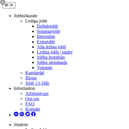
Jobbsökande
Lediga jobb
Deltidsjobb
Sommarjobb
Internship
Extrajobb
Alla lediga jobb
Lediga jobb | städer
Jobba hemifrån
Jobba utomlands
Volontär
Karriärråd
Blogg
Jobb 13-18år
Information
Arbetsgivare
Om oss
FAQ
Kontakt
Student