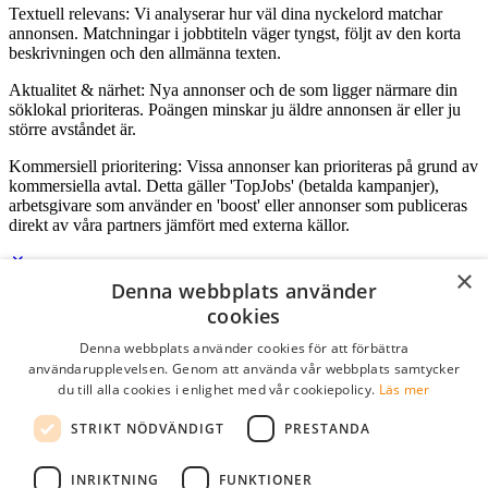
Textuell relevans: Vi analyserar hur väl dina nyckelord matchar
annonsen. Matchningar i jobbtiteln väger tyngst, följt av den korta
beskrivningen och den allmänna texten.
Aktualitet & närhet: Nya annonser och de som ligger närmare din
söklokal prioriteras. Poängen minskar ju äldre annonsen är eller ju
större avståndet är.
Kommersiell prioritering: Vissa annonser kan prioriteras på grund av
kommersiella avtal. Detta gäller 'TopJobs' (betalda kampanjer),
arbetsgivare som använder en 'boost' eller annonser som publiceras
direkt av våra partners jämfört med externa källor.
×
Denna webbplats använder
Logga in som företag
cookies
Denna webbplats använder cookies för att förbättra
E-post
*
användarupplevelsen. Genom att använda vår webbplats samtycker
du till alla cookies i enlighet med vår cookiepolicy.
Läs mer
Lösenord
STRIKT NÖDVÄNDIGT
PRESTANDA
kom ihåg mig
glömt ditt lösenord?
logga in
INRIKTNING
FUNKTIONER