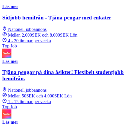
Läs mer
Sidjobb hemifrån - Tjäna pengar med enkäter
Nationell jobbannons
Mellan 2,000SEK och 8,000SEK Lön
4 - 20 timmar per vecka
Top Job
Läs mer
Tjäna pengar på dina åsikter! Flexibelt studentjobb
hemifrån.
Nationell jobbannons
Mellan 50SEK och 4,000SEK Lön
1 - 15 timmar per vecka
Top Job
Läs mer