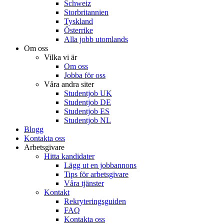
Schweiz
Storbritannien
Tyskland
Österrike
Alla jobb utomlands
Om oss
Vilka vi är
Om oss
Jobba för oss
Våra andra siter
Studentjob UK
Studentjob DE
Studentjob ES
Studentjob NL
Blogg
Kontakta oss
Arbetsgivare
Hitta kandidater
Lägg ut en jobbannons
Tips för arbetsgivare
Våra tjänster
Kontakt
Rekryteringsguiden
FAQ
Kontakta oss