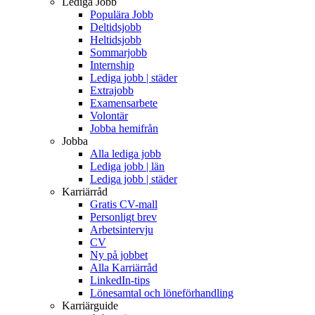
Lediga Jobb
Populära Jobb
Deltidsjobb
Heltidsjobb
Sommarjobb
Internship
Lediga jobb | städer
Extrajobb
Examensarbete
Volontär
Jobba hemifrån
Jobba
Alla lediga jobb
Lediga jobb | län
Lediga jobb | städer
Karriärråd
Gratis CV-mall
Personligt brev
Arbetsintervju
CV
Ny på jobbet
Alla Karriärråd
LinkedIn-tips
Lönesamtal och löneförhandling
Karriärguide