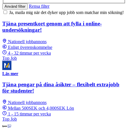
Rensa filter
Använd filter
Ja, maila mig när det dyker upp jobb som matchar min sökning!
Tjäna presentkort genom att fylla i online-
undersökningar!
Nationell jobbannons
Enligt överenskommelse
4 - 32 timmar per vecka
Top Job
Läs mer
Tjäna pengar på dina åsikter – flexibelt extrajobb
för studenter!
Nationell jobbannons
Mellan 500SEK och 4,000SEK Lön
1 - 15 timmar per vecka
Top Job