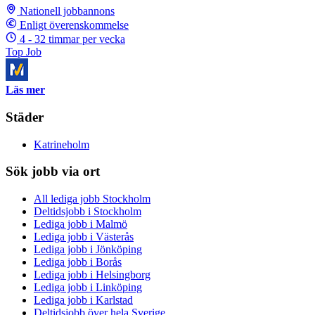
Nationell jobbannons
Enligt överenskommelse
4 - 32 timmar per vecka
Top Job
Läs mer
Städer
Katrineholm
Sök jobb via ort
All lediga jobb Stockholm
Deltidsjobb i Stockholm
Lediga jobb i Malmö
Lediga jobb i Västerås
Lediga jobb i Jönköping
Lediga jobb i Borås
Lediga jobb i Helsingborg
Lediga jobb i Linköping
Lediga jobb i Karlstad
Deltidsjobb över hela Sverige