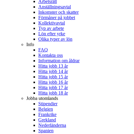
Arbetsrätt
Anställningsavtal
Inkomster och skatter
Förmåner på jobbet
Kollektivavtal
Typ av arbete
Lön efter yrke
Olika typer av lön
Info
FAQ
Kontakta oss
Information om åldrar
Hitta jobb 13 år
Hitta jobb 14 år
Hitta jobb 15 år
Hitta jobb 16 år
Hitta jobb 17 år
Hitta jobb 18 år
Jobba utomlands
Stipendier
Belgien
Frankrike
Grekland
Nederländerna
Spanien