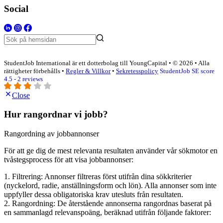
Social
StudentJob International är ett dotterbolag till YoungCapital • © 2026 • Alla
rättigheter förbehålls •
Regler & Villkor
•
Sekretesspolicy
StudentJob SE score
4.5 - 2 reviews
Close
Hur rangordnar vi jobb?
Rangordning av jobbannonser
För att ge dig de mest relevanta resultaten använder vår sökmotor en
tvåstegsprocess för att visa jobbannonser:
1. Filtrering: Annonser filtreras först utifrån dina sökkriterier
(nyckelord, radie, anställningsform och lön). Alla annonser som inte
uppfyller dessa obligatoriska krav utesluts från resultaten.
2. Rangordning: De återstående annonserna rangordnas baserat på
en sammanlagd relevanspoäng, beräknad utifrån följande faktorer: