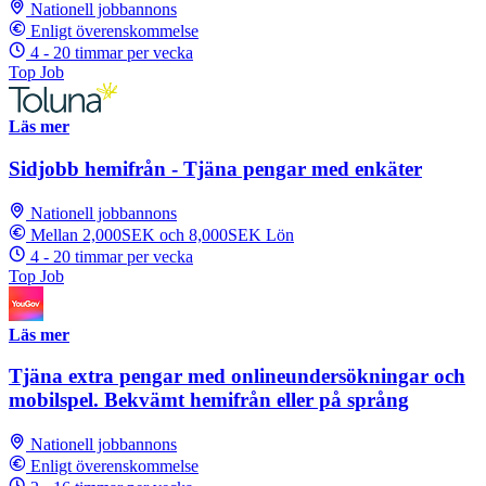
Nationell jobbannons
Enligt överenskommelse
4 - 20 timmar per vecka
Top Job
Läs mer
Sidjobb hemifrån - Tjäna pengar med enkäter
Nationell jobbannons
Mellan 2,000SEK och 8,000SEK Lön
4 - 20 timmar per vecka
Top Job
Läs mer
Tjäna extra pengar med onlineundersökningar och
mobilspel. Bekvämt hemifrån eller på språng
Nationell jobbannons
Enligt överenskommelse