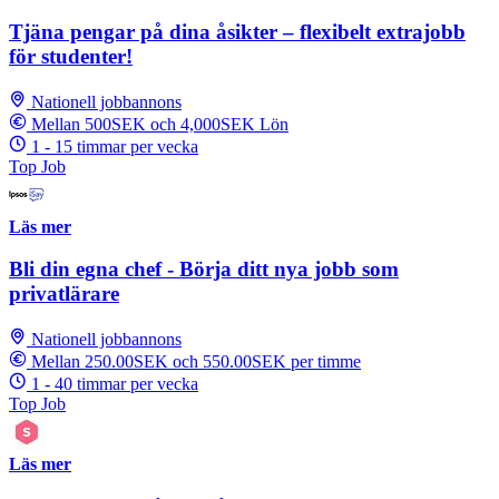
Tjäna pengar på dina åsikter – flexibelt extrajobb
för studenter!
Nationell jobbannons
Mellan 500SEK och 4,000SEK Lön
1 - 15 timmar per vecka
Top Job
Läs mer
Bli din egna chef - Börja ditt nya jobb som
privatlärare
Nationell jobbannons
Mellan 250.00SEK och 550.00SEK per timme
1 - 40 timmar per vecka
Top Job
Läs mer