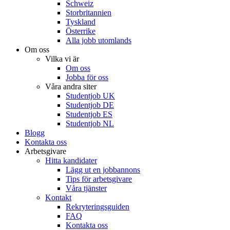
Schweiz
Storbritannien
Tyskland
Österrike
Alla jobb utomlands
Om oss
Vilka vi är
Om oss
Jobba för oss
Våra andra siter
Studentjob UK
Studentjob DE
Studentjob ES
Studentjob NL
Blogg
Kontakta oss
Arbetsgivare
Hitta kandidater
Lägg ut en jobbannons
Tips för arbetsgivare
Våra tjänster
Kontakt
Rekryteringsguiden
FAQ
Kontakta oss