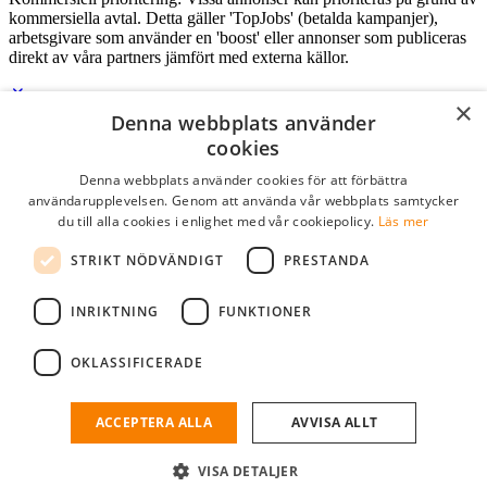
kommersiella avtal. Detta gäller 'TopJobs' (betalda kampanjer),
arbetsgivare som använder en 'boost' eller annonser som publiceras
direkt av våra partners jämfört med externa källor.
×
Denna webbplats använder
Logga in som företag
cookies
Denna webbplats använder cookies för att förbättra
E-post
*
användarupplevelsen. Genom att använda vår webbplats samtycker
du till alla cookies i enlighet med vår cookiepolicy.
Läs mer
Lösenord
STRIKT NÖDVÄNDIGT
PRESTANDA
kom ihåg mig
glömt ditt lösenord?
logga in
INRIKTNING
FUNKTIONER
Kostnadsfri företagsprofil
OKLASSIFICERADE
Om du har företagskonto hos StudentJob SE, kan du enkelt logga in
och söka efter passande kandidater till ditt företag.
ACCEPTERA ALLA
AVVISA ALLT
Har du inte ett företagskonto?
VISA DETALJER