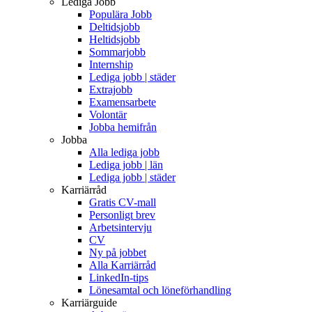
Lediga Jobb
Populära Jobb
Deltidsjobb
Heltidsjobb
Sommarjobb
Internship
Lediga jobb | städer
Extrajobb
Examensarbete
Volontär
Jobba hemifrån
Jobba
Alla lediga jobb
Lediga jobb | län
Lediga jobb | städer
Karriärråd
Gratis CV-mall
Personligt brev
Arbetsintervju
CV
Ny på jobbet
Alla Karriärråd
LinkedIn-tips
Lönesamtal och löneförhandling
Karriärguide