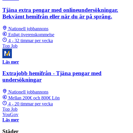
Tjäna extra pengar med onlineundersökningar.
Bekvämt hemifrån eller när du är på språng.
Nationell jobbannons
Enligt överenskommelse
4 - 32 timmar per vecka
Top Job
Läs mer
Extrajobb hemifrån - Tjäna pengar med
undersökningar
Nationell jobbannons
Mellan 200€ och 800€ Lön
4 - 20 timmar per vecka
Top Job
YouGov
Läs mer
Städer