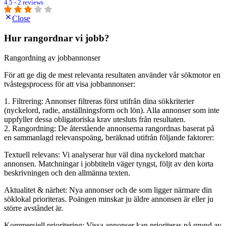
4.5 - 2 reviews
Close
Hur rangordnar vi jobb?
Rangordning av jobbannonser
För att ge dig de mest relevanta resultaten använder vår sökmotor en
tvåstegsprocess för att visa jobbannonser:
1. Filtrering: Annonser filtreras först utifrån dina sökkriterier
(nyckelord, radie, anställningsform och lön). Alla annonser som inte
uppfyller dessa obligatoriska krav utesluts från resultaten.
2. Rangordning: De återstående annonserna rangordnas baserat på
en sammanlagd relevanspoäng, beräknad utifrån följande faktorer:
Textuell relevans: Vi analyserar hur väl dina nyckelord matchar
annonsen. Matchningar i jobbtiteln väger tyngst, följt av den korta
beskrivningen och den allmänna texten.
Aktualitet & närhet: Nya annonser och de som ligger närmare din
söklokal prioriteras. Poängen minskar ju äldre annonsen är eller ju
större avståndet är.
Kommersiell prioritering: Vissa annonser kan prioriteras på grund av