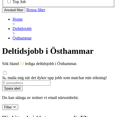
Top Job
Rensa filter
Använd filter
Home
>
Deltidsjobb
>
Östhammar
Deltidsjobb i Östhammar
Sök bland
13
lediga deltidsjobb i Östhammar.
Ja, maila mig när det dyker upp jobb som matchar min sökning!
If
you
Spara alert
are
a
Du kan stänga av notiser vi email närsomhelst.
human,
ignore
Filter
this
field