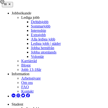
Jobbsökande
Lediga jobb
Deltidsjobb
Sommarjobb
Internship
Extrajobb
Alla lediga jobb
Lediga jobb | städer
Jobba hemifrån
Jobba utomlands
Volontär
Karriärråd
Blogg
Jobb 13-18år
Information
Arbetsgivare
Om oss
FAQ
Kontakt
Student