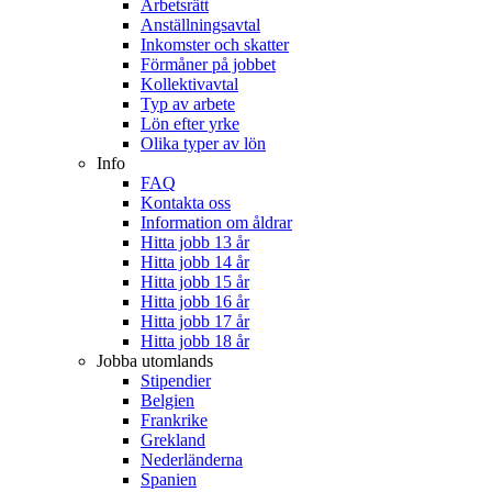
Arbetsrätt
Anställningsavtal
Inkomster och skatter
Förmåner på jobbet
Kollektivavtal
Typ av arbete
Lön efter yrke
Olika typer av lön
Info
FAQ
Kontakta oss
Information om åldrar
Hitta jobb 13 år
Hitta jobb 14 år
Hitta jobb 15 år
Hitta jobb 16 år
Hitta jobb 17 år
Hitta jobb 18 år
Jobba utomlands
Stipendier
Belgien
Frankrike
Grekland
Nederländerna
Spanien