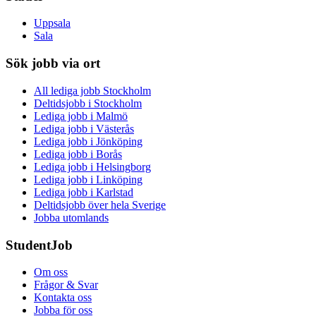
Uppsala
Sala
Sök jobb via ort
All lediga jobb Stockholm
Deltidsjobb i Stockholm
Lediga jobb i Malmö
Lediga jobb i Västerås
Lediga jobb i Jönköping
Lediga jobb i Borås
Lediga jobb i Helsingborg
Lediga jobb i Linköping
Lediga jobb i Karlstad
Deltidsjobb över hela Sverige
Jobba utomlands
StudentJob
Om oss
Frågor & Svar
Kontakta oss
Jobba för oss