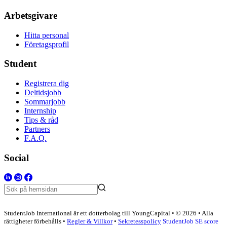
Arbetsgivare
Hitta personal
Företagsprofil
Student
Registrera dig
Deltidsjobb
Sommarjobb
Internship
Tips & råd
Partners
F.A.Q.
Social
StudentJob International är ett dotterbolag till YoungCapital • © 2026 • Alla
rättigheter förbehålls •
Regler & Villkor
•
Sekretesspolicy
StudentJob SE score