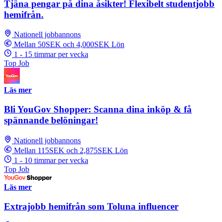
Tjäna pengar på dina åsikter! Flexibelt studentjobb
hemifrån.
Nationell jobbannons
Mellan 50SEK och 4,000SEK Lön
1 - 15 timmar per vecka
Top Job
Läs mer
Bli YouGov Shopper: Scanna dina inköp & få
spännande belöningar!
Nationell jobbannons
Mellan 115SEK och 2,875SEK Lön
1 - 10 timmar per vecka
Top Job
Läs mer
Extrajobb hemifrån som Toluna influencer